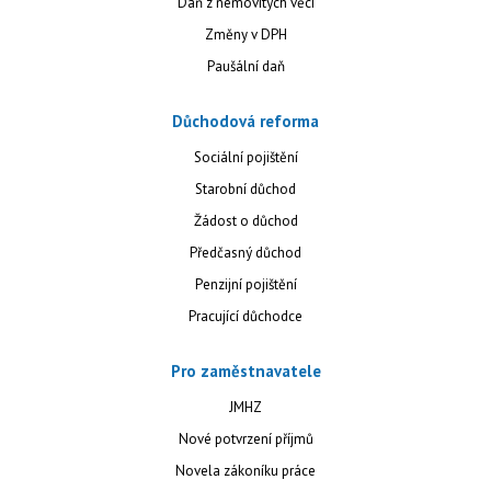
Daň z nemovitých věcí
Změny v DPH
Paušální daň
Důchodová reforma
Sociální pojištění
Starobní důchod
Žádost o důchod
Předčasný důchod
Penzijní pojištění
Pracující důchodce
Pro zaměstnavatele
JMHZ
Nové potvrzení příjmů
Novela zákoníku práce