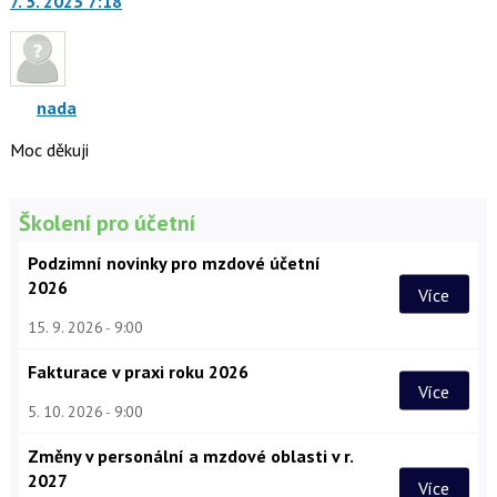
7. 5. 2023 7:18
další
nový
názor.
K
navigaci
nada
lze
Moc děkuji
použít
i
klávesy
Školení pro účetní
N
pro
Podzimní novinky pro mzdové účetní
následující
2026
Více
a
P
15. 9. 2026
9:00
pro
předchozí
Fakturace v praxi roku 2026
Více
nový
5. 10. 2026
9:00
názor
Změny v personální a mzdové oblasti v r.
2027
Více