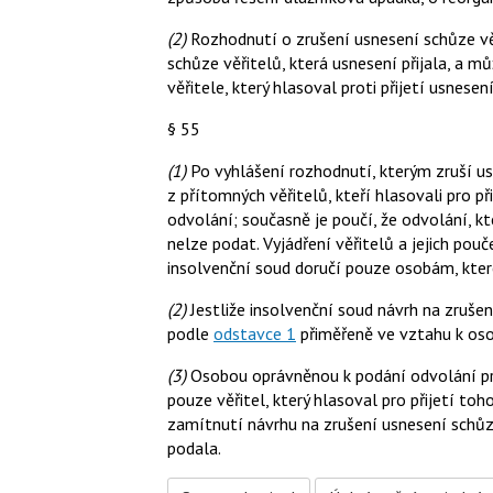
(2)
Rozhodnutí o zrušení usnesení schůze vě
schůze věřitelů, která usnesení přijala, a m
věřitele, který hlasoval proti přijetí usnesen
§ 55
(1)
Po vyhlášení rozhodnutí, kterým zruší us
z přítomných věřitelů, kteří hlasovali pro př
odvolání; současně je poučí, že odvolání, k
nelze podat. Vyjádření věřitelů a jejich pou
insolvenční soud doručí pouze osobám, kter
(2)
Jestliže insolvenční soud návrh na zruše
podle
odstavce 1
přiměřeně ve vztahu k oso
(3)
Osobou oprávněnou k podání odvolání pro
pouze věřitel, který hlasoval pro přijetí to
zamítnutí návrhu na zrušení usnesení schůz
podala.