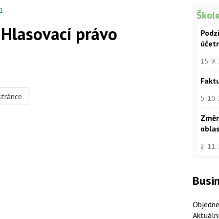
n
Škole
 Hlasovací právo
Podz
účet
15. 9.
Faktu
stránce
5. 10.
Změn
oblas
2. 11.
Busin
Objedne
Aktuáln