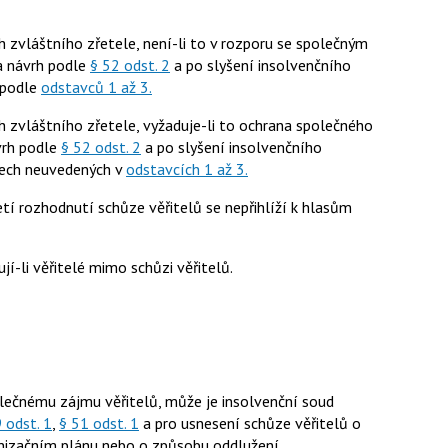
zvláštního zřetele, není-li to v rozporu se společným
na návrh podle
§ 52 odst. 2
a po slyšení insolvenčního
ě podle
odstavců 1 až 3.
zvláštního zřetele, vyžaduje-li to ochrana společného
ávrh podle
§ 52 odst. 2
a po slyšení insolvenčního
adech neuvedených v
odstavcích 1 až 3.
etí rozhodnutí schůze věřitelů se nepřihlíží k hlasům
jí-li věřitelé mimo schůzi věřitelů.
lečnému zájmu věřitelů, může je insolvenční soud
 odst. 1
,
§ 51 odst. 1
a pro usnesení schůze věřitelů o
anizačním plánu nebo o způsobu oddlužení.