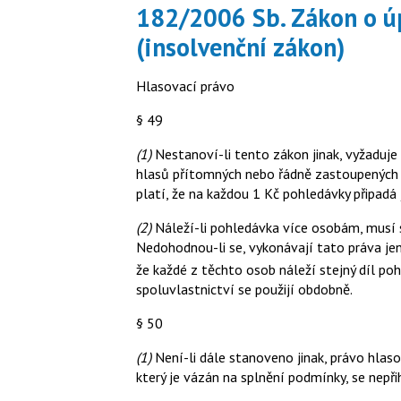
182/2006 Sb. Zákon o ú
(insolvenční zákon)
Hlasovací právo
§ 49
(1)
Nestanoví-li tento zákon jinak, vyžaduje 
hlasů přítomných nebo řádně zastoupených v
platí, že na každou 1 Kč pohledávky připadá 
(2)
Náleží-li pohledávka více osobám, musí 
Nedohodnou-li se, vykonávají tato práva jen
že každé z těchto osob náleží stejný díl p
spoluvlastnictví se použijí obdobně.
§ 50
(1)
Není-li dále stanoveno jinak, právo hlasov
který je vázán na splnění podmínky, se nepřih