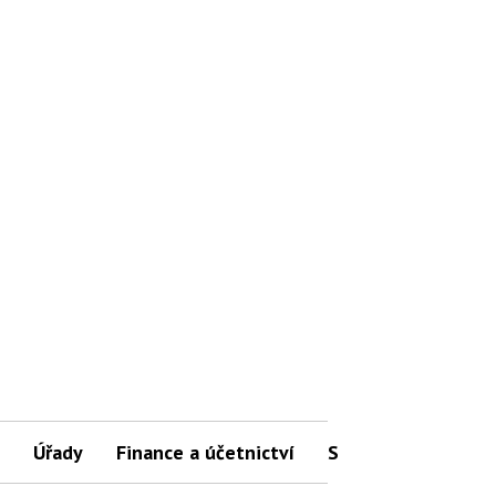
Úřady
Finance a účetnictví
Slovníček pojmů