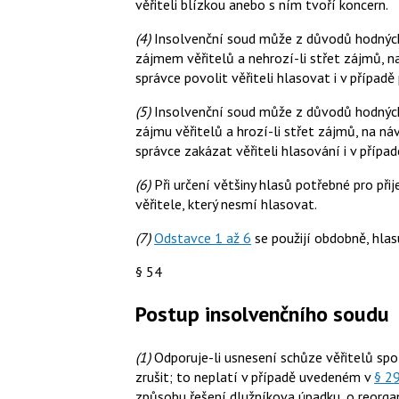
věřiteli blízkou anebo s ním tvoří koncern.
(4)
Insolvenční soud může z důvodů hodných 
zájmem věřitelů a nehrozí-li střet zájmů, 
správce povolit věřiteli hlasovat i v případ
(5)
Insolvenční soud může z důvodů hodných 
zájmu věřitelů a hrozí-li střet zájmů, na n
správce zakázat věřiteli hlasování i v příp
(6)
Při určení většiny hlasů potřebné pro přij
věřitele, který nesmí hlasovat.
(7)
Odstavce 1 až 6
se použijí obdobně, hlasu
§ 54
Postup insolvenčního soudu
(1)
Odporuje-li usnesení schůze věřitelů spo
zrušit; to neplatí v případě uvedeném v
§ 29
způsobu řešení dlužníkova úpadku, o reorg