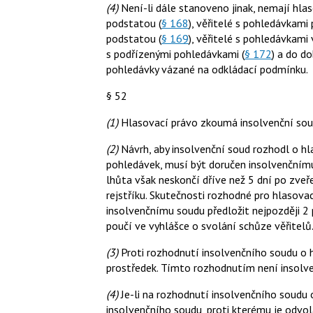
(4)
Není-li dále stanoveno jinak, nemají hla
podstatou (
§ 168
), věřitelé s pohledávka
podstatou (
§ 169
), věřitelé s pohledávkami
s podřízenými pohledávkami (
§ 172
) a do do
pohledávky vázané na odkládací podmínku.
§ 52
(1)
Hlasovací právo zkoumá insolvenční soud 
(2)
Návrh, aby insolvenční soud rozhodl o h
pohledávek, musí být doručen insolvenčnímu 
lhůta však neskončí dříve než 5 dní po zve
rejstříku. Skutečnosti rozhodné pro hlasovac
insolvenčnímu soudu předložit nejpozději 2 
poučí ve vyhlášce o svolání schůze věřitelů
(3)
Proti rozhodnutí insolvenčního soudu o h
prostředek. Tímto rozhodnutím není insolven
(4)
Je-li na rozhodnutí insolvenčního soudu 
insolvenčního soudu, proti kterému je odvol