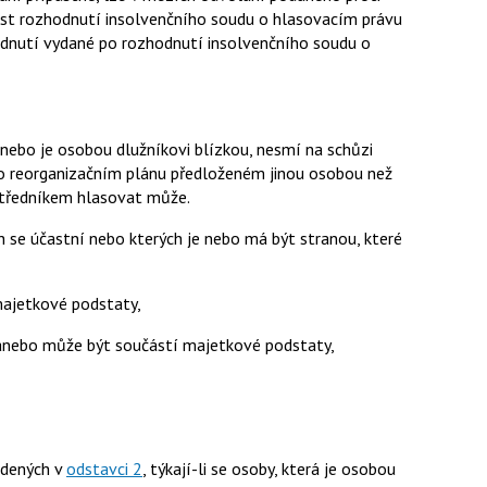
st rozhodnutí insolvenčního soudu o hlasovacím právu
hodnutí vydané po rozhodnutí insolvenčního soudu o
anebo je osobou dlužníkovi blízkou, nesmí na schůzi
; o reorganizačním plánu předloženém jinou osobou než
středníkem hlasovat může.
h se účastní nebo kterých je nebo má být stranou, které
majetkové podstaty,
 anebo může být součástí majetkové podstaty,
edených v
odstavci 2
, týkají-li se osoby, která je osobou