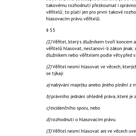
takovému rozhodnutí přezkoumat i správno
věřitelů; to platí jen pro první takové roz
hlasovacím právu věřitelů.
§ 53
(1)
Věřitel, který s dlužníkem tvoří koncern 
věřitelů hlasovat, nestanoví-li zákon jinak
dlužníkem nebo věřitelem podle věty před 
(2)
Věřitel nesmí hlasovat ve věcech, kterýc
se týkají
a)
nabývání majetku anebo jiného plnění z 
b)
právního jednání ohledně práva, které je
c)
incidenčního sporu, nebo
d)
rozhodnutí o hlasovacím právu.
(3)
Věřitel nesmí hlasovat ani ve věcech uv