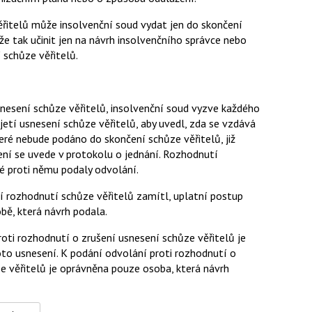
řitelů může insolvenční soud vydat jen do skončení
ůže tak učinit jen na návrh insolvenčního správce nebo
í schůze věřitelů.
nesení schůze věřitelů, insolvenční soud vyzve každého
ijetí usnesení schůze věřitelů, aby uvedl, zda se vzdává
teré nebude podáno do skončení schůze věřitelů, již
čení se uvede v protokolu o jednání. Rozhodnutí
é proti němu podaly odvolání.
ní rozhodnutí schůze věřitelů zamítl, uplatní postup
bě, která návrh podala.
ti rozhodnutí o zrušení usnesení schůze věřitelů je
hoto usnesení. K podání odvolání proti rozhodnutí o
e věřitelů je oprávněna pouze osoba, která návrh