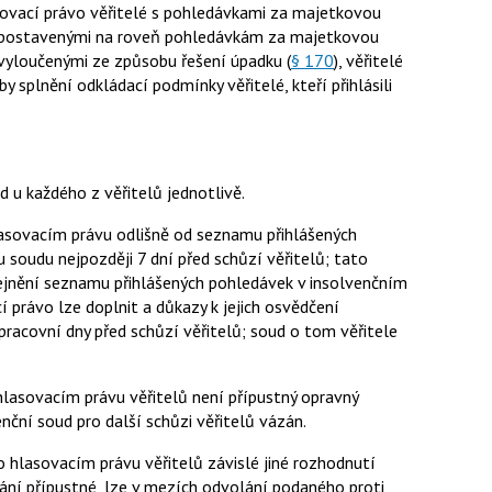
sovací právo věřitelé s pohledávkami za majetkovou
mi postavenými na roveň pohledávkám za majetkovou
 vyloučenými ze způsobu řešení úpadku (
§ 170
), věřitelé
by splnění odkládací podmínky věřitelé, kteří přihlásili
u každého z věřitelů jednotlivě.
lasovacím právu odlišně od seznamu přihlášených
soudu nejpozději 7 dní před schůzí věřitelů; tato
řejnění seznamu přihlášených pohledávek v insolvenčním
í právo lze doplnit a důkazy k jejich osvědčení
pracovní dny před schůzí věřitelů; soud o tom věřitele
.
lasovacím právu věřitelů není přípustný opravný
ční soud pro další schůzi věřitelů vázán.
o hlasovacím právu věřitelů závislé jiné rozhodnutí
ání přípustné, lze v mezích odvolání podaného proti