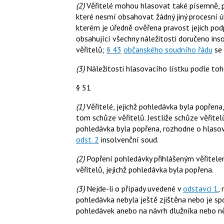
(2)
Věřitelé mohou hlasovat také písemně, p
které nesmí obsahovat žádný jiný procesní úk
kterém je úředně ověřena pravost jejich podpis
obsahující všechny náležitosti doručeno ins
věřitelů;
§ 43
občanského soudního řádu
se 
(3)
Náležitosti hlasovacího lístku podle toh
§ 51
(1)
Věřitelé, jejichž pohledávka byla popřena
tom schůze věřitelů. Jestliže schůze věřitel
pohledávka byla popřena, rozhodne o hlasov
odst. 2
insolvenční soud.
(2)
Popření pohledávky přihlášeným věřitele
věřitelů, jejichž pohledávka byla popřena.
(3)
Nejde-li o případy uvedené v
odstavci 1
,
pohledávka nebyla ještě zjištěna nebo je sp
pohledávek anebo na návrh dlužníka nebo n