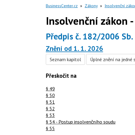
BusinessCenter.cz
»
Zákony
»
Insolvenční záko
Insolvenční zákon -
Předpis č. 182/2006 Sb.
Znění od 1. 1. 2026
Seznam kapitol
Úplné znění na jedné 
Přeskočit na
§ 49
§ 50
§ 51
§ 52
§ 53
§ 54 - Postup insolvenčního soudu
§ 55