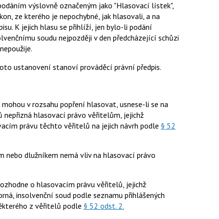
odáním výslovně označeným jako "Hlasovací lístek",
on, ze kterého je nepochybné, jak hlasovali, a na
u. K jejich hlasu se přihlíží, jen bylo-li podání
olvenčnímu soudu nejpozději v den předcházející schůzi
nepoužije.
oto ustanovení stanoví prováděcí právní předpis.
, mohou v rozsahu popření hlasovat, usnese-li se na
ů nepřizná hlasovací právo věřitelům, jejichž
acím právu těchto věřitelů na jejich návrh podle
§ 52
m nebo dlužníkem nemá vliv na hlasovací právo
 rozhodne o hlasovacím právu věřitelů, jejichž
orná, insolvenční soud podle seznamu přihlášených
ěkterého z věřitelů podle
§ 52 odst. 2.