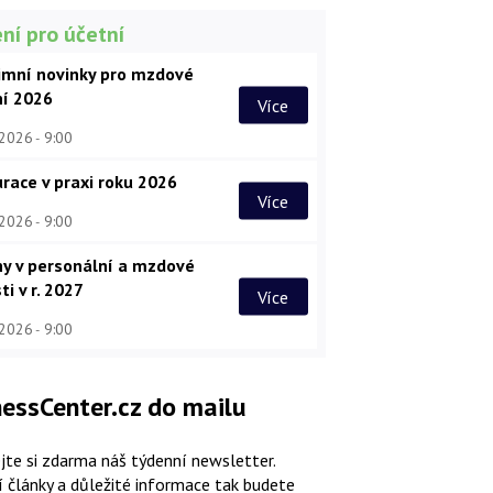
ní pro účetní
imní novinky pro mzdové
ní 2026
Více
 2026
9:00
race v praxi roku 2026
Více
 2026
9:00
y v personální a mzdové
ti v r. 2027
Více
 2026
9:00
essCenter.cz do mailu
jte si zdarma náš týdenní newsletter.
í články a důležité informace tak budete