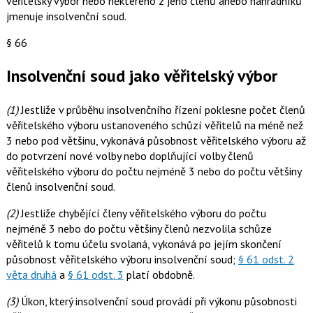
věřitelský výbor nebo některého z jeho členů anebo náhradníků
jmenuje insolvenční soud.
§ 66
Insolvenční soud jako věřitelský výbor
(1)
Jestliže v průběhu insolvenčního řízení poklesne počet členů
věřitelského výboru ustanoveného schůzí věřitelů na méně než
3 nebo pod většinu, vykonává působnost věřitelského výboru až
do potvrzení nové volby nebo doplňující volby členů
věřitelského výboru do počtu nejméně 3 nebo do počtu většiny
členů insolvenční soud.
(2)
Jestliže chybějící členy věřitelského výboru do počtu
nejméně 3 nebo do počtu většiny členů nezvolila schůze
věřitelů k tomu účelu svolaná, vykonává po jejím skončení
působnost věřitelského výboru insolvenční soud;
§ 61 odst. 2
věta druhá
a
§ 61 odst. 3
platí obdobně.
(3)
Úkon, který insolvenční soud provádí při výkonu působnosti