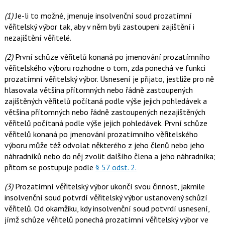
(1)
Je-li to možné, jmenuje insolvenční soud prozatímní
věřitelský výbor tak, aby v něm byli zastoupeni zajištění i
nezajištění věřitelé.
(2)
První schůze věřitelů konaná po jmenování prozatímního
věřitelského výboru rozhodne o tom, zda ponechá ve funkci
prozatímní věřitelský výbor. Usnesení je přijato, jestliže pro ně
hlasovala většina přítomných nebo řádně zastoupených
zajištěných věřitelů počítaná podle výše jejich pohledávek a
většina přítomných nebo řádně zastoupených nezajištěných
věřitelů počítaná podle výše jejich pohledávek. První schůze
věřitelů konaná po jmenování prozatímního věřitelského
výboru může též odvolat některého z jeho členů nebo jeho
náhradníků nebo do něj zvolit dalšího člena a jeho náhradníka;
přitom se postupuje podle
§ 57 odst. 2.
(3)
Prozatímní věřitelský výbor ukončí svou činnost, jakmile
insolvenční soud potvrdí věřitelský výbor ustanovený schůzí
věřitelů. Od okamžiku, kdy insolvenční soud potvrdí usnesení,
jímž schůze věřitelů ponechá prozatímní věřitelský výbor ve