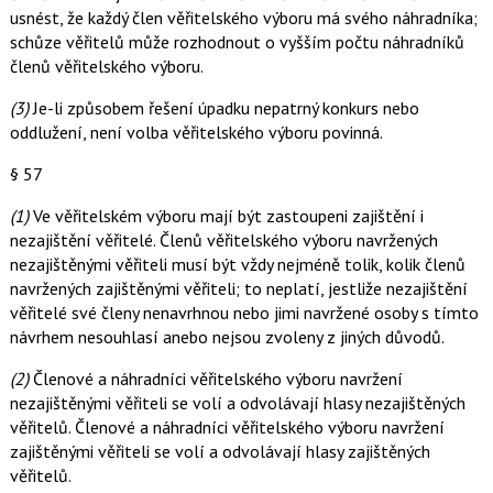
usnést, že každý člen věřitelského výboru má svého náhradníka;
schůze věřitelů může rozhodnout o vyšším počtu náhradníků
členů věřitelského výboru.
(3)
Je-li způsobem řešení úpadku nepatrný konkurs nebo
oddlužení, není volba věřitelského výboru povinná.
§ 57
(1)
Ve věřitelském výboru mají být zastoupeni zajištění i
nezajištění věřitelé. Členů věřitelského výboru navržených
nezajištěnými věřiteli musí být vždy nejméně tolik, kolik členů
navržených zajištěnými věřiteli; to neplatí, jestliže nezajištění
věřitelé své členy nenavrhnou nebo jimi navržené osoby s tímto
návrhem nesouhlasí anebo nejsou zvoleny z jiných důvodů.
(2)
Členové a náhradníci věřitelského výboru navržení
nezajištěnými věřiteli se volí a odvolávají hlasy nezajištěných
věřitelů. Členové a náhradníci věřitelského výboru navržení
zajištěnými věřiteli se volí a odvolávají hlasy zajištěných
věřitelů.