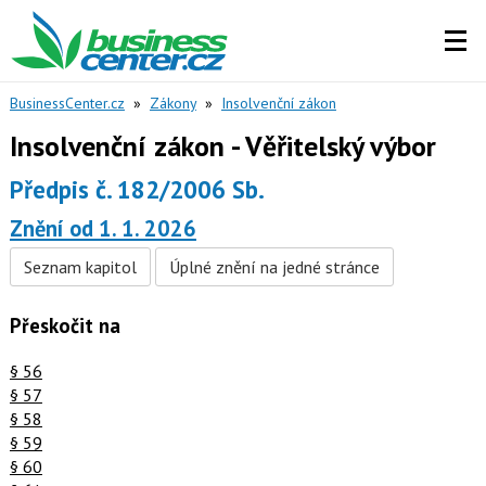
BusinessCenter.cz
»
Zákony
»
Insolvenční zákon
Insolvenční zákon - Věřitelský výbor
Předpis č. 182/2006 Sb.
Znění od 1. 1. 2026
Seznam kapitol
Úplné znění na jedné stránce
Přeskočit na
§ 56
§ 57
§ 58
§ 59
§ 60