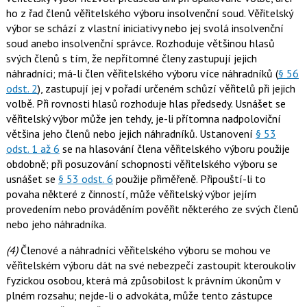
ho z řad členů věřitelského výboru insolvenční soud. Věřitelský
výbor se schází z vlastní iniciativy nebo jej svolá insolvenční
soud anebo insolvenční správce. Rozhoduje většinou hlasů
svých členů s tím, že nepřítomné členy zastupují jejich
náhradníci; má-li člen věřitelského výboru více náhradníků (
§ 56
odst. 2
), zastupují jej v pořadí určeném schůzí věřitelů při jejich
volbě. Při rovnosti hlasů rozhoduje hlas předsedy. Usnášet se
věřitelský výbor může jen tehdy, je-li přítomna nadpoloviční
většina jeho členů nebo jejich náhradníků. Ustanovení
§ 53
odst. 1 až 6
se na hlasování člena věřitelského výboru použije
obdobně; při posuzování schopnosti věřitelského výboru se
usnášet se
§ 53 odst. 6
použije přiměřeně. Připouští-li to
povaha některé z činností, může věřitelský výbor jejím
provedením nebo prováděním pověřit některého ze svých členů
nebo jeho náhradníka.
(4)
Členové a náhradníci věřitelského výboru se mohou ve
věřitelském výboru dát na své nebezpečí zastoupit kteroukoliv
fyzickou osobou, která má způsobilost k právním úkonům v
plném rozsahu; nejde-li o advokáta, může tento zástupce