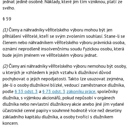
jednat jedině osobně. Náklady, které jim tím vzniknou, platí ze
svého.
§ 59
(1)
Členy a náhradníky věřitelského výboru mohou být jen
přihlášení věřitelé, kteří se svým zvolením souhlasí. Stane-li se
členem nebo náhradníkem věřitelského výboru právnická osoba,
oznámí neprodleně insolvenčnímu soudu fyzickou osobu, která
bude jejím jménem ve věřitelském výboru jednat.
(2)
Členy ani náhradníky věřitelského výboru nemohou být osoby,
u kterých je vzhledem k jejich vztahu k dlužníkovi důvod
pochybovat o jejich nepodjatosti. Takto lze usuzovat zejména,
jde-li o osoby dlužníkovi blízké, vedoucí zaměstnance dlužníka,
podle
§ 33 odst. 3
a
§ 73 odst. 3
zákoníku práce
, společníky
dlužníka, s výjimkou akcionářů, pokud nepůsobí v orgánech
dlužníka nebo nevlastní dlužníkovy akcie anebo jiné jím vydané
účastnické cenné papíry v souhrnné hodnotě více než desetiny
základního kapitálu dlužníka, a osoby tvořící s dlužníkem
koncern.