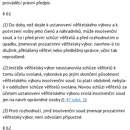
prováděcí právní předpis.
§ 61
(1)
Do doby, než dojde k ustanovení věřitelského výboru a k
potvrzení volby jeho členů a náhradníků, může insolvenční
soud, a to i před první schůzí věřitelů a před rozhodnutím o
úpadku, jmenovat prozatímní věřitelský výbor; navrhne-li to
dlužník, přihlášený věřitel nebo předběžný správce, učiní tak
neprodleně.
(2)
Jestliže věřitelský výbor neustanovila schůze věřitelů k
tomu účelu svolaná, vykonává po jejím skončení působnost
věřitelského výboru insolvenční soud; to platí obdobně, nebyla-
li v oddlužení schůze věřitelů svolána. Novou schůzi věřitelů za
účelem ustanovení věřitelského výboru svolá insolvenční soud
jen na návrh oprávněné osoby (
§ 47 odst. 1
).
(3)
Proti rozhodnutí, jímž insolvenční soud jmenuje prozatímní
věřitelský výbor, není odvolání přípustné.
§ 62