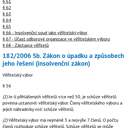
§ 61
§ 62
§ 63
§ 64
§ 65
§ 66 - Insolvenční soud jako věřitelský výbor
§ 67 - Účast odborové organizace ve věřitelském výboru
§ 68 - Zástupce věřitelů
182/2006 Sb. Zákon o úpadku a způsobech
jeho řešení (insolvenční zákon)
Věřitelský výbor
§ 56
(1)
Je-li přihlášených věřitelů více než 50, je schůze věřitelů
povinna ustanovit věřitelský výbor. Členy věřitelského výboru a
jejich náhradníky volí schůze věřitelů.
(2)
Věřitelský výbor má nejméně 3 a nejvýše 7 členů. O počtu
členů rozhoduje schůze věřitelů. Schůze věřitelů se může