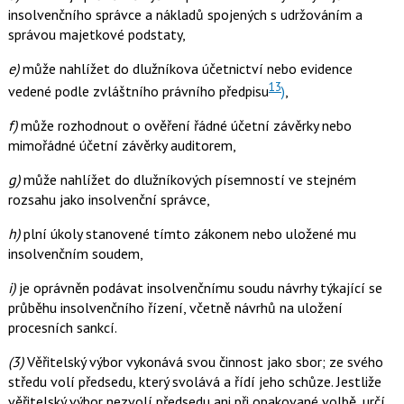
insolvenčního správce a nákladů spojených s udržováním a
správou majetkové podstaty,
e)
může nahlížet do dlužníkova účetnictví nebo evidence
13
vedené podle zvláštního právního předpisu
)
,
f)
může rozhodnout o ověření řádné účetní závěrky nebo
mimořádné účetní závěrky auditorem,
g)
může nahlížet do dlužníkových písemností ve stejném
rozsahu jako insolvenční správce,
h)
plní úkoly stanovené tímto zákonem nebo uložené mu
insolvenčním soudem,
i)
je oprávněn podávat insolvenčnímu soudu návrhy týkající se
průběhu insolvenčního řízení, včetně návrhů na uložení
procesních sankcí.
(3)
Věřitelský výbor vykonává svou činnost jako sbor; ze svého
středu volí předsedu, který svolává a řídí jeho schůze. Jestliže
věřitelský výbor nezvolí předsedu ani při opakované volbě, určí