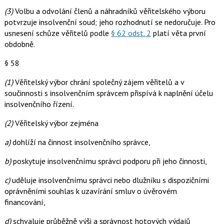
(3)
Volbu a odvolání členů a náhradníků věřitelského výboru
potvrzuje insolvenční soud; jeho rozhodnutí se nedoručuje. Pro
usnesení schůze věřitelů podle
§ 62 odst. 2
platí věta první
obdobně.
§ 58
(1)
Věřitelský výbor chrání společný zájem věřitelů a v
součinnosti s insolvenčním správcem přispívá k naplnění účelu
insolvenčního řízení.
(2)
Věřitelský výbor zejména
a)
dohlíží na činnost insolvenčního správce,
b)
poskytuje insolvenčnímu správci podporu při jeho činnosti,
c)
uděluje insolvenčnímu správci nebo dlužníku s dispozičními
oprávněními souhlas k uzavírání smluv o úvěrovém
financování,
d)
schvaluje průběžně výši a správnost hotových výdajů