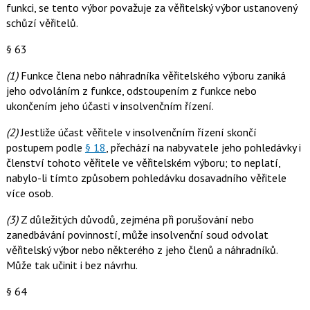
funkci, se tento výbor považuje za věřitelský výbor ustanovený
schůzí věřitelů.
§ 63
(1)
Funkce člena nebo náhradníka věřitelského výboru zaniká
jeho odvoláním z funkce, odstoupením z funkce nebo
ukončením jeho účasti v insolvenčním řízení.
(2)
Jestliže účast věřitele v insolvenčním řízení skončí
postupem podle
§ 18
, přechází na nabyvatele jeho pohledávky i
členství tohoto věřitele ve věřitelském výboru; to neplatí,
nabylo-li tímto způsobem pohledávku dosavadního věřitele
více osob.
(3)
Z důležitých důvodů, zejména při porušování nebo
zanedbávání povinností, může insolvenční soud odvolat
věřitelský výbor nebo některého z jeho členů a náhradníků.
Může tak učinit i bez návrhu.
§ 64