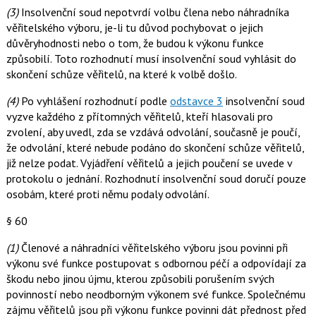
(3)
Insolvenční soud nepotvrdí volbu člena nebo náhradníka
věřitelského výboru, je-li tu důvod pochybovat o jejich
důvěryhodnosti nebo o tom, že budou k výkonu funkce
způsobilí. Toto rozhodnutí musí insolvenční soud vyhlásit do
skončení schůze věřitelů, na které k volbě došlo.
(4)
Po vyhlášení rozhodnutí podle
odstavce 3
insolvenční soud
vyzve každého z přítomných věřitelů, kteří hlasovali pro
zvolení, aby uvedl, zda se vzdává odvolání, současně je poučí,
že odvolání, které nebude podáno do skončení schůze věřitelů,
již nelze podat. Vyjádření věřitelů a jejich poučení se uvede v
protokolu o jednání. Rozhodnutí insolvenční soud doručí pouze
osobám, které proti němu podaly odvolání.
§ 60
(1)
Členové a náhradníci věřitelského výboru jsou povinni při
výkonu své funkce postupovat s odbornou péčí a odpovídají za
škodu nebo jinou újmu, kterou způsobili porušením svých
povinností nebo neodborným výkonem své funkce. Společnému
zájmu věřitelů jsou při výkonu funkce povinni dát přednost před