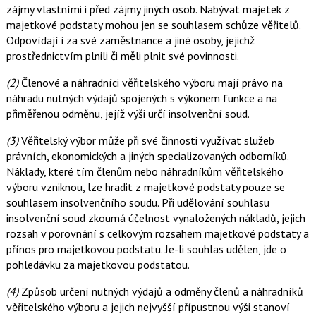
zájmy vlastními i před zájmy jiných osob. Nabývat majetek z
majetkové podstaty mohou jen se souhlasem schůze věřitelů.
Odpovídají i za své zaměstnance a jiné osoby, jejichž
prostřednictvím plnili či měli plnit své povinnosti.
(2)
Členové a náhradníci věřitelského výboru mají právo na
náhradu nutných výdajů spojených s výkonem funkce a na
přiměřenou odměnu, jejíž výši určí insolvenční soud.
(3)
Věřitelský výbor může při své činnosti využívat služeb
právních, ekonomických a jiných specializovaných odborníků.
Náklady, které tím členům nebo náhradníkům věřitelského
výboru vzniknou, lze hradit z majetkové podstaty pouze se
souhlasem insolvenčního soudu. Při udělování souhlasu
insolvenční soud zkoumá účelnost vynaložených nákladů, jejich
rozsah v porovnání s celkovým rozsahem majetkové podstaty a
přínos pro majetkovou podstatu. Je-li souhlas udělen, jde o
pohledávku za majetkovou podstatou.
(4)
Způsob určení nutných výdajů a odměny členů a náhradníků
věřitelského výboru a jejich nejvyšší přípustnou výši stanoví