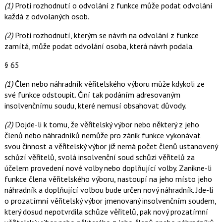
(1)
Proti rozhodnutí o odvolání z funkce může podat odvolání
každá z odvolaných osob.
(2)
Proti rozhodnutí, kterým se návrh na odvolání z funkce
zamítá, může podat odvolání osoba, která návrh podala.
§ 65
(1)
Člen nebo náhradník věřitelského výboru může kdykoli ze
své funkce odstoupit. Činí tak podáním adresovaným
insolvenčnímu soudu, které nemusí obsahovat důvody.
(2)
Dojde-li k tomu, že věřitelský výbor nebo některý z jeho
členů nebo náhradníků nemůže pro zánik funkce vykonávat
svou činnost a věřitelský výbor již nemá počet členů ustanovený
schůzí věřitelů, svolá insolvenční soud schůzi věřitelů za
účelem provedení nové volby nebo doplňující volby. Zanikne-li
funkce člena věřitelského výboru, nastoupí na jeho místo jeho
náhradník a doplňující volbou bude určen nový náhradník. Jde-li
o prozatímní věřitelský výbor jmenovaný insolvenčním soudem,
který dosud nepotvrdila schůze věřitelů, pak nový prozatímní