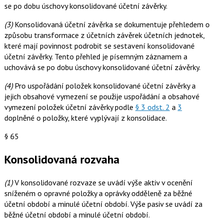
se po dobu úschovy konsolidované účetní závěrky.
(3)
Konsolidovaná účetní závěrka se dokumentuje přehledem o
způsobu transformace z účetních závěrek účetních jednotek,
které mají povinnost podrobit se sestavení konsolidované
účetní závěrky. Tento přehled je písemným záznamem a
uchovává se po dobu úschovy konsolidované účetní závěrky.
(4)
Pro uspořádání položek konsolidované účetní závěrky a
jejich obsahové vymezení se použije uspořádání a obsahové
vymezení položek účetní závěrky podle
§ 3 odst. 2
a
3
doplněné o položky, které vyplývají z konsolidace.
§ 65
Konsolidovaná rozvaha
(1)
V konsolidované rozvaze se uvádí výše aktiv v ocenění
sníženém o opravné položky a oprávky odděleně za běžné
účetní období a minulé účetní období. Výše pasiv se uvádí za
běžné účetní období a minulé účetní období.