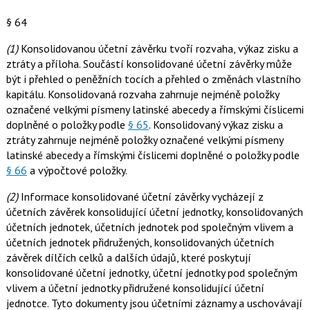
§ 64
(1)
Konsolidovanou účetní závěrku tvoří rozvaha, výkaz zisku a
ztráty a příloha. Součástí konsolidované účetní závěrky může
být i přehled o peněžních tocích a přehled o změnách vlastního
kapitálu. Konsolidovaná rozvaha zahrnuje nejméně položky
označené velkými písmeny latinské abecedy a římskými číslicemi
doplněné o položky podle
§ 65
. Konsolidovaný výkaz zisku a
ztráty zahrnuje nejméně položky označené velkými písmeny
latinské abecedy a římskými číslicemi doplněné o položky podle
§ 66
a výpočtové položky.
(2)
Informace konsolidované účetní závěrky vycházejí z
účetních závěrek konsolidující účetní jednotky, konsolidovaných
účetních jednotek, účetních jednotek pod společným vlivem a
účetních jednotek přidružených, konsolidovaných účetních
závěrek dílčích celků a dalších údajů, které poskytují
konsolidované účetní jednotky, účetní jednotky pod společným
vlivem a účetní jednotky přidružené konsolidující účetní
jednotce. Tyto dokumenty jsou účetními záznamy a uschovávají