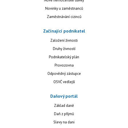
Nové nemocenské dávky
Novinky u zaměstnanců
Zaměstnávání cizinců
Začínající podnikatel
Založení živnosti
Druhy živností
Podnikatelský plán
Provozovna
Odpovědný zástupce
OSVČ vedlejší
Daňový portál
Základ daně
Daň z příjmů
Slevy na dani