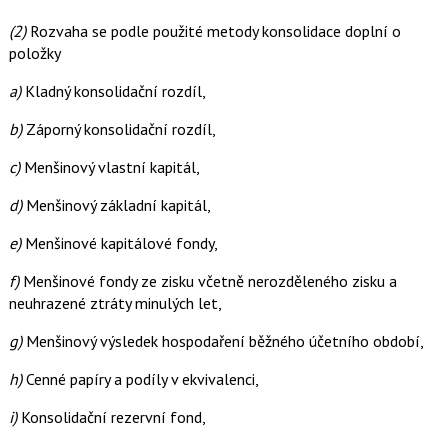
(2)
Rozvaha se podle použité metody konsolidace doplní o
položky
a)
Kladný konsolidační rozdíl,
b)
Záporný konsolidační rozdíl,
c)
Menšinový vlastní kapitál,
d)
Menšinový základní kapitál,
e)
Menšinové kapitálové fondy,
f)
Menšinové fondy ze zisku včetně nerozděleného zisku a
neuhrazené ztráty minulých let,
g)
Menšinový výsledek hospodaření běžného účetního období,
h)
Cenné papíry a podíly v ekvivalenci,
i)
Konsolidační rezervní fond,