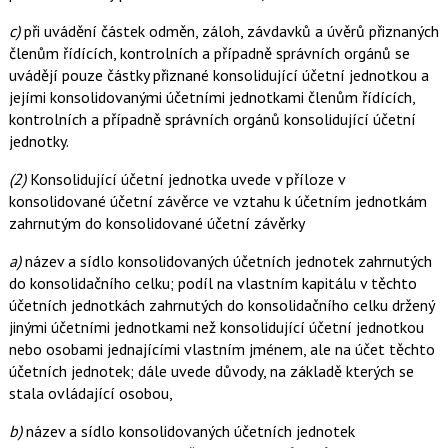
c)
při uvádění částek odměn, záloh, závdavků a úvěrů přiznaných
členům řídících, kontrolních a případně správních orgánů se
uvádějí pouze částky přiznané konsolidující účetní jednotkou a
jejími konsolidovanými účetními jednotkami členům řídících,
kontrolních a případně správních orgánů konsolidující účetní
jednotky.
(2)
Konsolidující účetní jednotka uvede v příloze v
konsolidované účetní závěrce ve vztahu k účetním jednotkám
zahrnutým do konsolidované účetní závěrky
a)
název a sídlo konsolidovaných účetních jednotek zahrnutých
do konsolidačního celku; podíl na vlastním kapitálu v těchto
účetních jednotkách zahrnutých do konsolidačního celku držený
jinými účetními jednotkami než konsolidující účetní jednotkou
nebo osobami jednajícími vlastním jménem, ale na účet těchto
účetních jednotek; dále uvede důvody, na základě kterých se
stala ovládající osobou,
b)
název a sídlo konsolidovaných účetních jednotek