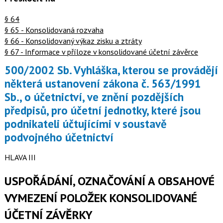
§ 64
§ 65 - Konsolidovaná rozvaha
§ 66 - Konsolidovaný výkaz zisku a ztráty
§ 67 - Informace v příloze v konsolidované účetní závěrce
500/2002 Sb. Vyhláška, kterou se provádějí
některá ustanovení zákona č. 563/1991
Sb., o účetnictví, ve znění pozdějších
předpisů, pro účetní jednotky, které jsou
podnikateli účtujícími v soustavě
podvojného účetnictví
HLAVA III
USPOŘÁDÁNÍ, OZNAČOVÁNÍ A OBSAHOVÉ
VYMEZENÍ POLOŽEK KONSOLIDOVANÉ
ÚČETNÍ ZÁVĚRKY