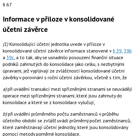
§ 67
Informace v příloze v konsolidované
účetní závěrce
(1)
Konsolidující účetní jednotka uvede v příloze v
konsolidované účetní závěrce informace stanovené v
§ 39
,
39b
a
39c
, a to tak, aby se usnadnilo posouzení finanční situace
podniků zahrnutých do konsolidace jako celku, s nezbytnými
úpravami, jež vyplývají ze zvláštností konsolidované účetní
závěrky v porovnání s roční účetní závěrkou, včetně s tím, že
a)
při uvádění transakcí mezi spřízněnými stranami se neuvádějí
operace mezi spřízněnými stranami, které jsou zahrnuty do
konsolidace a které se z konsolidace vylučují,
b)
při uvádění průměrného počtu zaměstnanců v průběhu
účetního období se zvlášť uvádí průměrný počet zaměstnanců,
které zaměstnávají účetní jednotky, které jsou konsolidovány
pomocí metody poměrné konsolidace,