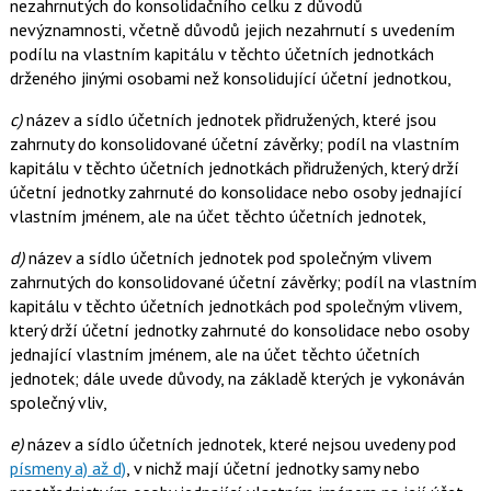
nezahrnutých do konsolidačního celku z důvodů
nevýznamnosti, včetně důvodů jejich nezahrnutí s uvedením
podílu na vlastním kapitálu v těchto účetních jednotkách
drženého jinými osobami než konsolidující účetní jednotkou,
c)
název a sídlo účetních jednotek přidružených, které jsou
zahrnuty do konsolidované účetní závěrky; podíl na vlastním
kapitálu v těchto účetních jednotkách přidružených, který drží
účetní jednotky zahrnuté do konsolidace nebo osoby jednající
vlastním jménem, ale na účet těchto účetních jednotek,
d)
název a sídlo účetních jednotek pod společným vlivem
zahrnutých do konsolidované účetní závěrky; podíl na vlastním
kapitálu v těchto účetních jednotkách pod společným vlivem,
který drží účetní jednotky zahrnuté do konsolidace nebo osoby
jednající vlastním jménem, ale na účet těchto účetních
jednotek; dále uvede důvody, na základě kterých je vykonáván
společný vliv,
e)
název a sídlo účetních jednotek, které nejsou uvedeny pod
písmeny a) až d)
, v nichž mají účetní jednotky samy nebo