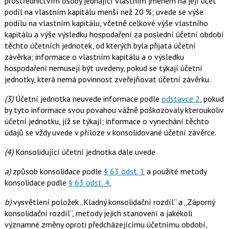
prostřednictvím osoby jednající vlastním jménem na její účet
podíl na vlastním kapitálu menší než 20 %; uvede se výše
podílu na vlastním kapitálu, včetně celkové výše vlastního
kapitálu a výše výsledku hospodaření za poslední účetní období
těchto účetních jednotek, od kterých byla přijata účetní
závěrka; informace o vlastním kapitálu a o výsledku
hospodaření nemusejí být uvedeny, pokud se týkají účetní
jednotky, která nemá povinnost zveřejňovat účetní závěrku.
(3)
Účetní jednotka neuvede informace podle
odstavce 2
, pokud
by tyto informace svou povahou vážně poškozovaly kteroukoliv
účetní jednotku, jíž se týkají; informace o vynechání těchto
údajů se vždy uvede v příloze v konsolidované účetní závěrce.
(4)
Konsolidující účetní jednotka dále uvede
a)
způsob konsolidace podle
§ 63 odst. 1
a použité metody
konsolidace podle
§ 63 odst. 4
,
b)
vysvětlení položek „Kladný konsolidační rozdíl“ a „Záporný
konsolidační rozdíl“, metody jejich stanovení a jakékoli
významné změny oproti předcházejícímu účetnímu období,