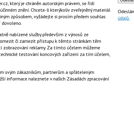
Odeslat
.cz, který je chráněn autorským právem, se řídí
účinném znění. Chcete-li kterýkoliv zveřejněný materiál
Odeslán
řit jiným způsobem, vyžádejte si prosím předem souhlas
údajů.
í dovoleno.
atně nabízené služby především z výnosů ze
 omezit či zamezit přístupu k těmto stránkám těm
jící zobrazování reklamy. Za tímto účelem můžeme
technické testování koncových zařízení za tím účelem,
 všem svým zákazníkům, partnerům a spřáteleným
ližší informace naleznete v našich Zásadách zpracování