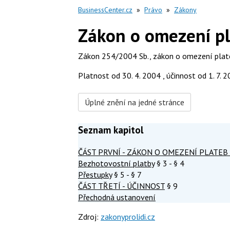
BusinessCenter.cz
»
Právo
»
Zákony
Zákon o omezení pl
Zákon 254/2004 Sb., zákon o omezení plat
Platnost od 30. 4. 2004 , účinnost od 1. 7. 
Úplné znění na jedné stránce
Seznam kapitol
ČÁST PRVNÍ - ZÁKON O OMEZENÍ PLATEB
Bezhotovostní platby
§ 3 - § 4
Přestupky
§ 5 - § 7
ČÁST TŘETÍ - ÚČINNOST
§ 9
Přechodná ustanovení
Zdroj:
zakonyprolidi.cz