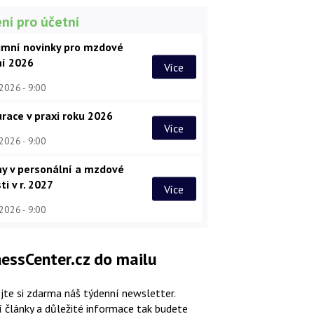
ní pro účetní
imní novinky pro mzdové
ní 2026
Více
 2026
9:00
race v praxi roku 2026
Více
 2026
9:00
y v personální a mzdové
ti v r. 2027
Více
 2026
9:00
essCenter.cz do mailu
jte si zdarma náš týdenní newsletter.
í články a důležité informace tak budete