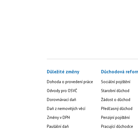
Důležité změny
Důchodová refor
Dohoda o provedení práce
Sociální pojištění
Odvody pro OSVČ
Starobní důchod
Dorovnávací daň
Žádost o důchod
Daň z nemovitých věcí
Předčasný důchod
Změny v DPH
Penzijní pojištění
Paušální daň
Pracující důchodce