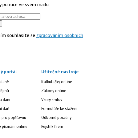
y po ruce ve svém mailu.
ím souhlasíte se
zpracováním osobních
ý portál
Užitečné nástroje
 daně
Kalkulačky online
říjmů
Zákony online
a dani
Vzory smluv
ní daň
Formuláře ke stažení
 pro pojišťovnu
Odborné poradny
přiznání online
Rejstřík firem