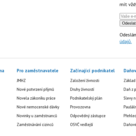
mít vžd
Odeslat
Odeslán
údajů.
ma
Pro zaměstnavatele
Začínající podnikatel
Daňov
JMHZ
Založení živnosti
Základ
Nové potvrzení příjmů
Druhy živností
Daň z p
Novela zákoníku práce
Podnikatelský plán
Slevy n
Nové nemocenské dávky
Provozovna
Paušál
Novinky u zaměstnanců
Odpovědný zástupce
Přehled
Zaměstnávání cizinců
OSVČ vedlejší
Daňové 