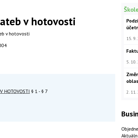
Škole
ateb v hotovosti
Podz
účet
eb v hotovosti
15. 9.
2004
Faktu
5. 10.
Změn
oblas
 V HOTOVOSTI
§ 1 - § 7
2. 11.
Busin
Objedne
Aktuáln