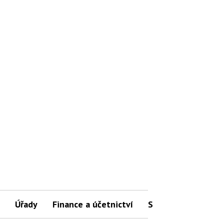
Úřady
Finance a účetnictví
Slovníček pojmů