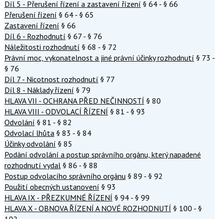
Díl 5 - Přerušení řízení a zastavení řízení
§ 64 - § 66
Přerušení řízení
§ 64 - § 65
Zastavení řízení
§ 66
Díl 6 - Rozhodnutí
§ 67 - § 76
Náležitosti rozhodnutí
§ 68 - § 72
Právní moc, vykonatelnost a jiné právní účinky rozhodnutí
§ 73 -
§ 76
Díl 7 - Nicotnost rozhodnutí
§ 77
Díl 8 - Náklady řízení
§ 79
HLAVA VII - OCHRANA PŘED NEČINNOSTÍ
§ 80
HLAVA VIII - ODVOLACÍ ŘÍZENÍ
§ 81 - § 93
Odvolání
§ 81 - § 82
Odvolací lhůta
§ 83 - § 84
Účinky odvolání
§ 85
Podání odvolání a postup správního orgánu, který napadené
rozhodnutí vydal
§ 86 - § 88
Postup odvolacího správního orgánu
§ 89 - § 92
Použití obecných ustanovení
§ 93
HLAVA IX - PŘEZKUMNÉ ŘÍZENÍ
§ 94 - § 99
HLAVA X - OBNOVA ŘÍZENÍ A NOVÉ ROZHODNUTÍ
§ 100 - §
102