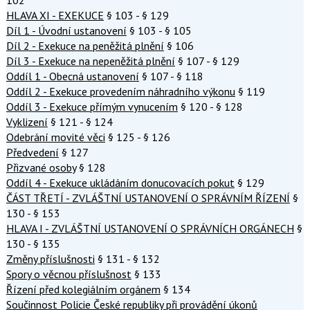
HLAVA XI - EXEKUCE
§ 103 - § 129
Díl 1 - Úvodní ustanovení
§ 103 - § 105
Díl 2 - Exekuce na peněžitá plnění
§ 106
Díl 3 - Exekuce na nepeněžitá plnění
§ 107 - § 129
Oddíl 1 - Obecná ustanovení
§ 107 - § 118
Oddíl 2 - Exekuce provedením náhradního výkonu
§ 119
Oddíl 3 - Exekuce přímým vynucením
§ 120 - § 128
Vyklizení
§ 121 - § 124
Odebrání movité věci
§ 125 - § 126
Předvedení
§ 127
Přizvané osoby
§ 128
Oddíl 4 - Exekuce ukládáním donucovacích pokut
§ 129
ČÁST TŘETÍ - ZVLÁŠTNÍ USTANOVENÍ O SPRÁVNÍM ŘÍZENÍ
§
130 - § 153
HLAVA I - ZVLÁŠTNÍ USTANOVENÍ O SPRÁVNÍCH ORGÁNECH
§
130 - § 135
Změny příslušnosti
§ 131 - § 132
Spory o věcnou příslušnost
§ 133
Řízení před kolegiálním orgánem
§ 134
Součinnost Policie České republiky při provádění úkonů