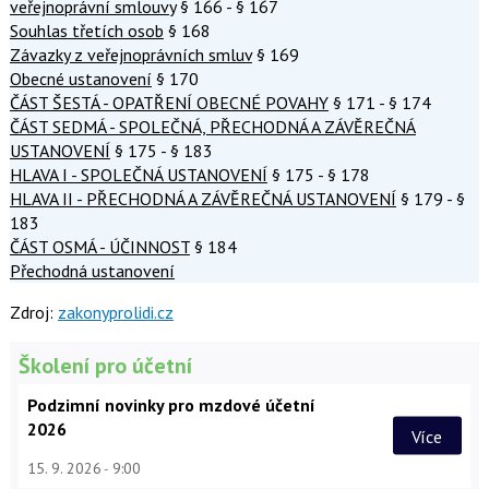
veřejnoprávní smlouvy
§ 166 - § 167
Souhlas třetích osob
§ 168
Závazky z veřejnoprávních smluv
§ 169
Obecné ustanovení
§ 170
ČÁST ŠESTÁ - OPATŘENÍ OBECNÉ POVAHY
§ 171 - § 174
ČÁST SEDMÁ - SPOLEČNÁ, PŘECHODNÁ A ZÁVĚREČNÁ
USTANOVENÍ
§ 175 - § 183
HLAVA I - SPOLEČNÁ USTANOVENÍ
§ 175 - § 178
HLAVA II - PŘECHODNÁ A ZÁVĚREČNÁ USTANOVENÍ
§ 179 - §
183
ČÁST OSMÁ - ÚČINNOST
§ 184
Přechodná ustanovení
Zdroj:
zakonyprolidi.cz
Školení pro účetní
Podzimní novinky pro mzdové účetní
2026
Více
15. 9. 2026
9:00