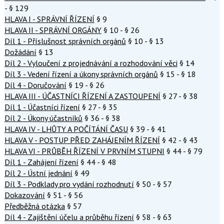
- § 129
HLAVA I - SPRÁVNÍ ŘÍZENÍ
§ 9
HLAVA II - SPRÁVNÍ ORGÁNY
§ 10 - § 26
Díl 1 - Příslušnost správních orgánů
§ 10 - § 13
Dožádání
§ 13
Díl 2 - Vyloučení z projednávání a rozhodování věci
§ 14
Díl 3 - Vedení řízení a úkony správních orgánů
§ 15 - § 18
Díl 4 - Doručování
§ 19 - § 26
HLAVA III - ÚČASTNÍCI ŘÍZENÍ A ZASTOUPENÍ
§ 27 - § 38
Díl 1 - Účastníci řízení
§ 27 - § 35
Díl 2 - Úkony účastníků
§ 36 - § 38
HLAVA IV - LHŮTY A POČÍTÁNÍ ČASU
§ 39 - § 41
HLAVA V - POSTUP PŘED ZAHÁJENÍM ŘÍZENÍ
§ 42 - § 43
HLAVA VI - PRŮBĚH ŘÍZENÍ V PRVNÍM STUPNI
§ 44 - § 79
Díl 1 - Zahájení řízení
§ 44 - § 48
Díl 2 - Ústní jednání
§ 49
Díl 3 - Podklady pro vydání rozhodnutí
§ 50 - § 57
Dokazování
§ 51 - § 56
Předběžná otázka
§ 57
Díl 4 - Zajištění účelu a průběhu řízení
§ 58 - § 63