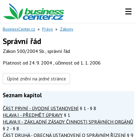
BusinessCenter.cz
»
Právo
»
Zákony
Správní řád
Zákon 500/2004 Sb., správní řád
Platnost od 24. 9. 2004 , účinnost od 1. 1. 2006
Úplné znění na jedné stránce
Seznam kapitol
ČÁST PRVNÍ - ÚVODNÍ USTANOVENÍ
§ 1 - § 8
HLAVA I - PŘEDMĚT ÚPRAVY
§ 1
HLAVA II - ZÁKLADNÍ ZÁSADY ČINNOSTI SPRÁVNÍCH ORGÁNŮ
§ 2 - § 8
ČÁST DRUHÁ - OBECNÁ USTANOVENÍ O SPRÁVNÍM ŘÍZENÍ
§ 9