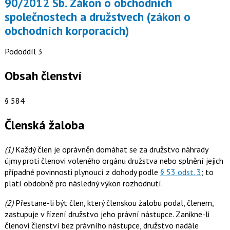
90/2012 Sb. Zákon o obchodních
společnostech a družstvech (zákon o
obchodních korporacích)
Pododdíl 3
Obsah členství
§ 584
Členská žaloba
(1)
Každý člen je oprávněn domáhat se za družstvo náhrady
újmy proti členovi voleného orgánu družstva nebo splnění jejich
případné povinnosti plynoucí z dohody podle
§ 53 odst. 3
; to
platí obdobně pro následný výkon rozhodnutí.
(2)
Přestane-li být člen, který členskou žalobu podal, členem,
zastupuje v řízení družstvo jeho právní nástupce. Zanikne-li
členovi členství bez právního nástupce, družstvo nadále