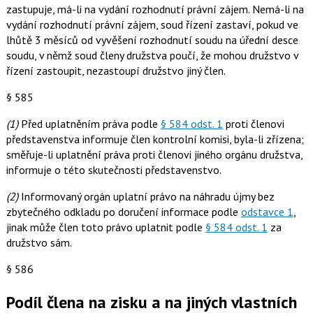
zastupuje, má-li na vydání rozhodnutí právní zájem. Nemá-li na
vydání rozhodnutí právní zájem, soud řízení zastaví, pokud ve
lhůtě 3 měsíců od vyvěšení rozhodnutí soudu na úřední desce
soudu, v němž soud členy družstva poučí, že mohou družstvo v
řízení zastoupit, nezastoupí družstvo jiný člen.
§ 585
(1)
Před uplatněním práva podle
§ 584 odst. 1
proti členovi
představenstva informuje člen kontrolní komisi, byla-li zřízena;
směřuje-li uplatnění práva proti členovi jiného orgánu družstva,
informuje o této skutečnosti představenstvo.
(2)
Informovaný orgán uplatní právo na náhradu újmy bez
zbytečného odkladu po doručení informace podle
odstavce 1
,
jinak může člen toto právo uplatnit podle
§ 584 odst. 1
za
družstvo sám.
§ 586
Podíl člena na zisku a na jiných vlastních