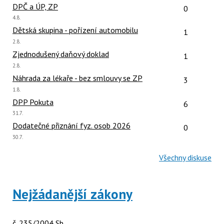
Počet reakcí
DPČ a ÚP, ZP
0
Poslední
4.8.
názor:
Počet reakcí
Dětská skupina - pořízení automobilu
1
Poslední
2.8.
názor:
Počet reakcí
Zjednodušený daňový doklad
1
Poslední
2.8.
názor:
Počet reakcí
Náhrada za lékaře - bez smlouvy se ZP
3
Poslední
1.8.
názor:
Počet reakcí
DPP Pokuta
6
Poslední
31.7.
názor:
Počet reakcí
Dodatečné přiznání fyz. osob 2026
0
Poslední
30.7.
názor:
Všechny diskuse
Nejžádanější zákony
č. 235/2004 Sb.