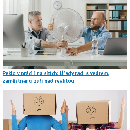
Peklo v práci i na sítích: Úřady radí s vedrem,
zaměstnanci zuří nad realitou