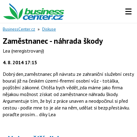
BusinessCenter.cz
»
Diskuse
Zaměstnanec - náhrada škody
Lea
(neregistrovaný)
4. 8. 2014 17:15
Dobrý den,zaměstnanec při návratu ze zahraniční služební cesty
boural již na českém území-firemní osobní vůz - totálka,
pojištění zákonné. Chtěla bych vědět,zda máme jako firma
nějakou možnost získat od zaměstnance náhradu škody.
Argumentuje tím, že byl z práce unaven a neodpočinul si před
cestou - podle mne to je ale na něm, udělat si bezp.přestávku.
poraďte prosím... díky Lea