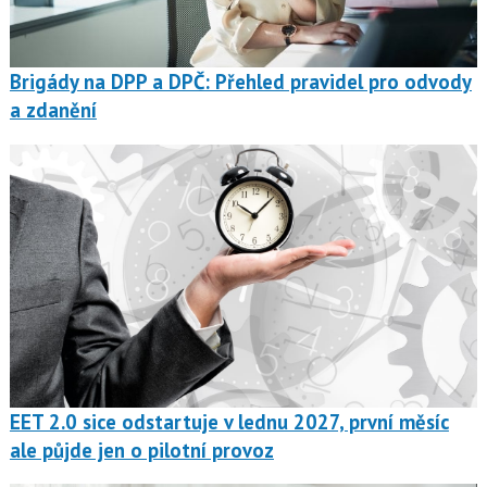
Brigády na DPP a DPČ: Přehled pravidel pro odvody
a zdanění
EET 2.0 sice odstartuje v lednu 2027, první měsíc
ale půjde jen o pilotní provoz