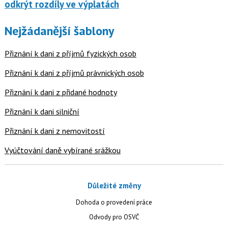
odkrýt rozdíly ve výplatách
Nejžádanější šablony
Přiznání k dani z příjmů fyzických osob
Přiznání k dani z příjmů právnických osob
Přiznání k dani z přidané hodnoty
Přiznání k dani silniční
Přiznání k dani z nemovitostí
Vyúčtování daně vybírané srážkou
Důležité změny
Dohoda o provedení práce
Odvody pro OSVČ