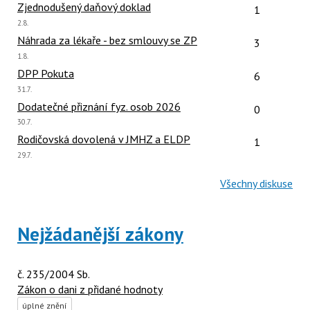
Počet reakcí
Zjednodušený daňový doklad
1
Poslední
2.8.
názor:
Počet reakcí
Náhrada za lékaře - bez smlouvy se ZP
3
Poslední
1.8.
názor:
Počet reakcí
DPP Pokuta
6
Poslední
31.7.
názor:
Počet reakcí
Dodatečné přiznání fyz. osob 2026
0
Poslední
30.7.
názor:
Počet reakcí
Rodičovská dovolená v JMHZ a ELDP
1
Poslední
29.7.
názor:
Všechny diskuse
Nejžádanější zákony
č. 235/2004 Sb.
Zákon o dani z přidané hodnoty
úplné znění