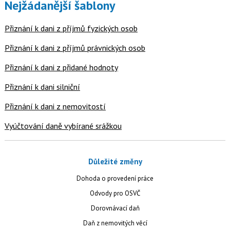
Nejžádanější šablony
Přiznání k dani z příjmů fyzických osob
Přiznání k dani z příjmů právnických osob
Přiznání k dani z přidané hodnoty
Přiznání k dani silniční
Přiznání k dani z nemovitostí
Vyúčtování daně vybírané srážkou
Důležité změny
Dohoda o provedení práce
Odvody pro OSVČ
Dorovnávací daň
Daň z nemovitých věcí