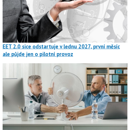
EET 2.0 sice odstartuje v lednu 2027, první měsíc
ale půjde jen o pilotní provoz