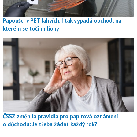
Papoušci v PET lahvích. I tak vypadá obchod, na
kterém se točí miliony
ČSSZ změnila pravidla pro papírová oznámení
o důchodu: Je třeba žádat každý rok?