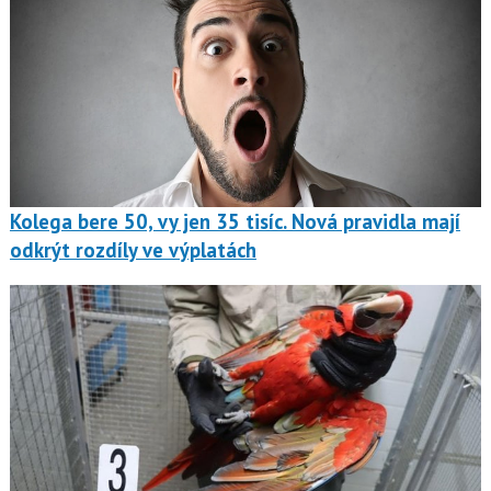
Kolega bere 50, vy jen 35 tisíc. Nová pravidla mají
odkrýt rozdíly ve výplatách