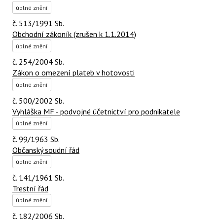
úplné znění
č. 513/1991 Sb.
Obchodní zákoník (zrušen k 1.1.2014)
úplné znění
č. 254/2004 Sb.
Zákon o omezení plateb v hotovosti
úplné znění
č. 500/2002 Sb.
Vyhláška MF - podvojné účetnictví pro podnikatele
úplné znění
č. 99/1963 Sb.
Občanský soudní řád
úplné znění
č. 141/1961 Sb.
Trestní řád
úplné znění
č. 182/2006 Sb.