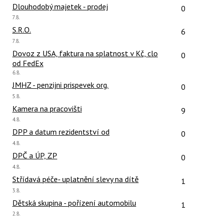
Počet reakcí
Dlouhodobý majetek - prodej
0
Poslední
7.8.
názor:
Počet reakcí
S.R.O.
6
Poslední
7.8.
názor:
Počet reakcí
Dovoz z USA, faktura na splatnost v Kč, clo
0
od FedEx
Poslední
6.8.
názor:
Počet reakcí
JMHZ - penzijni prispevek org.
0
Poslední
5.8.
názor:
Počet reakcí
Kamera na pracovišti
9
Poslední
4.8.
názor:
Počet reakcí
DPP a datum rezidentství od
0
Poslední
4.8.
názor:
Počet reakcí
DPČ a ÚP, ZP
0
Poslední
4.8.
názor:
Počet reakcí
Střídavá péče- uplatnění slevy na dítě
1
Poslední
3.8.
názor:
Počet reakcí
Dětská skupina - pořízení automobilu
1
Poslední
2.8.
názor: