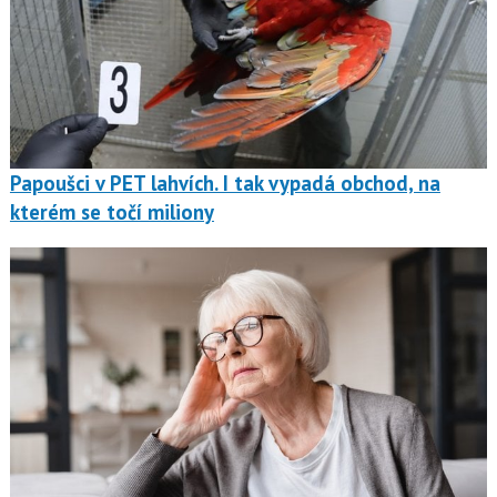
Papoušci v PET lahvích. I tak vypadá obchod, na
kterém se točí miliony