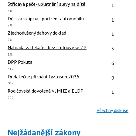
Počet reakcí
Střídavá péče- uplatnění slevy na dítě
1
Poslední
3.8.
názor:
Počet reakcí
Dětská skupina - pořízení automobilu
1
Poslední
2.8.
názor:
Počet reakcí
Zjednodušený daňový doklad
1
Poslední
2.8.
názor:
Počet reakcí
Náhrada za lékaře - bez smlouvy se ZP
3
Poslední
1.8.
názor:
Počet reakcí
DPP Pokuta
6
Poslední
31.7.
názor:
Počet reakcí
Dodatečné přiznání fyz. osob 2026
0
Poslední
30.7.
názor:
Počet reakcí
Rodičovská dovolená v JMHZ a ELDP
1
Poslední
29.7.
názor:
Všechny diskuse
Nejžádanější zákony