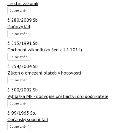
Trestní zákoník
úplné znění
č. 280/2009 Sb.
Daňový řád
úplné znění
č. 513/1991 Sb.
Obchodní zákoník (zrušen k 1.1.2014)
úplné znění
č. 254/2004 Sb.
Zákon o omezení plateb v hotovosti
úplné znění
č. 500/2002 Sb.
Vyhláška MF - podvojné účetnictví pro podnikatele
úplné znění
č. 99/1963 Sb.
Občanský soudní řád
úplné znění