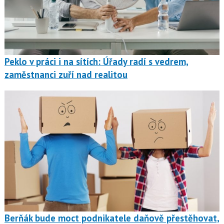
Peklo v práci i na sítích: Úřady radí s vedrem,
zaměstnanci zuří nad realitou
Berňák bude moct podnikatele daňově přestěhovat,