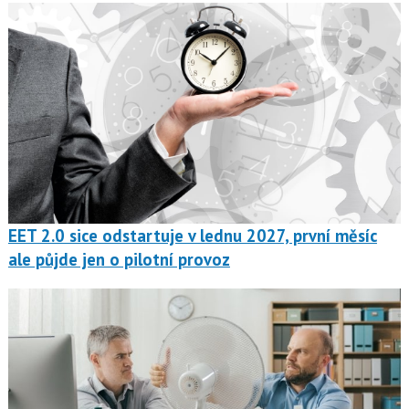
EET 2.0 sice odstartuje v lednu 2027, první měsíc
ale půjde jen o pilotní provoz