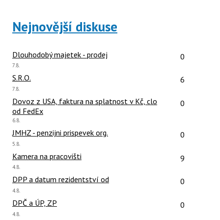
Nejnovější diskuse
Počet reakcí
Dlouhodobý majetek - prodej
0
Poslední
7.8.
názor:
Počet reakcí
S.R.O.
6
Poslední
7.8.
názor:
Počet reakcí
Dovoz z USA, faktura na splatnost v Kč, clo
0
od FedEx
Poslední
6.8.
názor:
Počet reakcí
JMHZ - penzijni prispevek org.
0
Poslední
5.8.
názor:
Počet reakcí
Kamera na pracovišti
9
Poslední
4.8.
názor:
Počet reakcí
DPP a datum rezidentství od
0
Poslední
4.8.
názor:
Počet reakcí
DPČ a ÚP, ZP
0
Poslední
4.8.
názor: