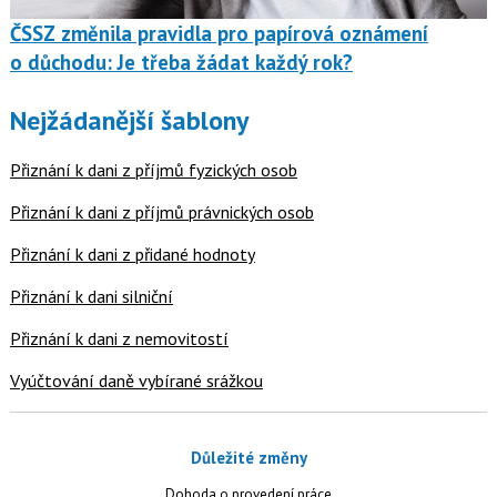
ČSSZ změnila pravidla pro papírová oznámení
o důchodu: Je třeba žádat každý rok?
Nejžádanější šablony
Přiznání k dani z příjmů fyzických osob
Přiznání k dani z příjmů právnických osob
Přiznání k dani z přidané hodnoty
Přiznání k dani silniční
Přiznání k dani z nemovitostí
Vyúčtování daně vybírané srážkou
Důležité změny
Dohoda o provedení práce