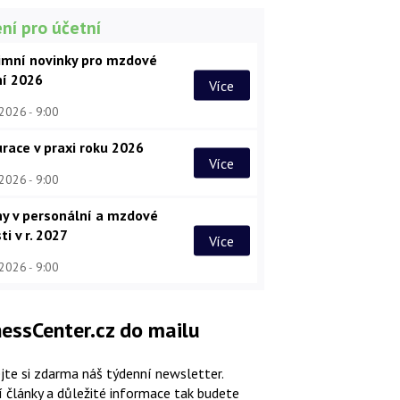
ní pro účetní
imní novinky pro mzdové
ní 2026
Více
 2026
9:00
race v praxi roku 2026
Více
 2026
9:00
y v personální a mzdové
ti v r. 2027
Více
 2026
9:00
essCenter.cz do mailu
jte si zdarma náš týdenní newsletter.
í články a důležité informace tak budete