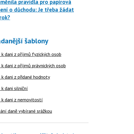
měnila pravidla pro papírová
ní o důchodu: Je třeba žádat
rok?
danější šablony
 k dani z příjmů fyzických osob
 k dani z příjmů právnických osob
 k dani z přidané hodnoty
 k dani silniční
í k dani z nemovitostí
ání daně vybírané srážkou