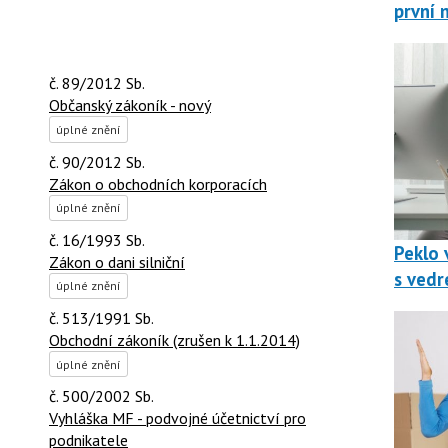
první 
č. 89/2012 Sb.
Občanský zákoník - nový
úplné znění
č. 90/2012 Sb.
Zákon o obchodních korporacích
úplné znění
č. 16/1993 Sb.
Peklo v
Zákon o dani silniční
s vedr
úplné znění
č. 513/1991 Sb.
Obchodní zákoník (zrušen k 1.1.2014)
úplné znění
č. 500/2002 Sb.
Vyhláška MF - podvojné účetnictví pro
podnikatele