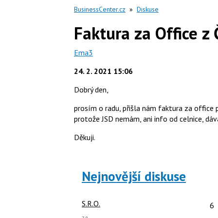
BusinessCenter.cz
»
Diskuse
Faktura za Office z 
Ema3
24. 2. 2021 15:06
Dobrý den,
prosím o radu, přišla nám faktura za office
protože JSD nemám, ani info od celnice, dáv
Děkuji.
Nejnovější diskuse
Po
S.R.O.
6