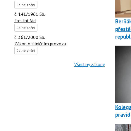
úplné znění
č. 141/1961 Sb.
Trestní řád
Berňá
přestě
úplné znění
republ
č. 361/2000 Sb.
Zákon o silničním provozu
úplné znění
Všechny zákony
Kolega
pravid