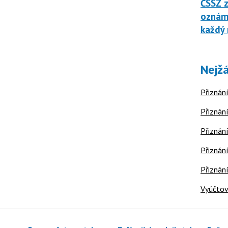
ČSSZ z
oznáme
každý 
Nejžá
Přiznání
Přiznání
Přiznání
Přiznání
Přiznán
Vyúčtov