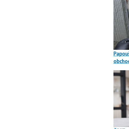
Papouš
obchod