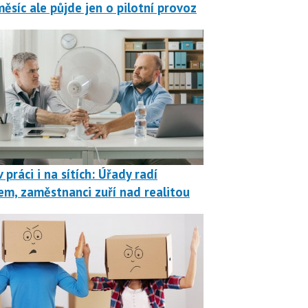
měsíc ale půjde jen o pilotní provoz
 práci i na sítích: Úřady radí
em, zaměstnanci zuří nad realitou