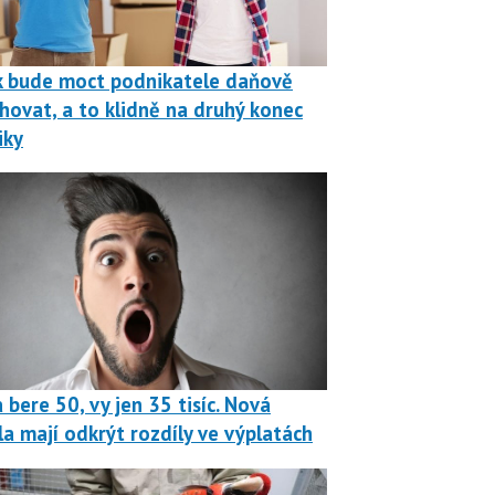
k bude moct podnikatele daňově
hovat, a to klidně na druhý konec
iky
 bere 50, vy jen 35 tisíc. Nová
la mají odkrýt rozdíly ve výplatách