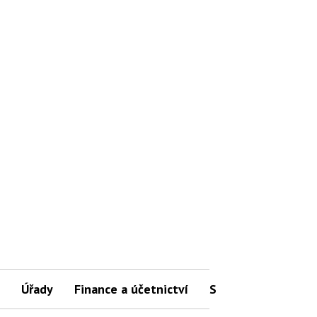
Úřady
Finance a účetnictví
Slovníček pojmů