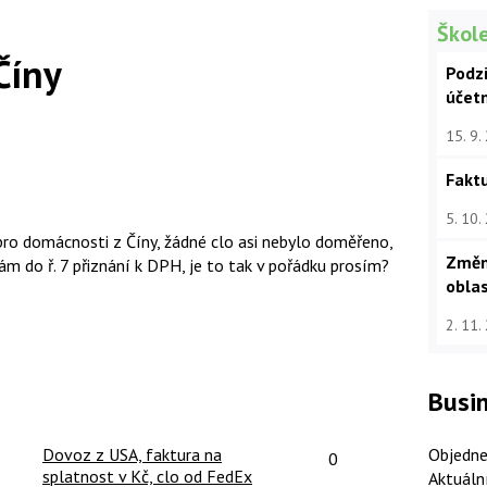
Škole
Číny
Podz
účet
15. 9.
Faktu
5. 10.
 pro domácnosti z Číny, žádné clo asi nebylo doměřeno,
Změn
ám do ř. 7 přiznání k DPH, je to tak v pořádku prosím?
oblas
2. 11.
Busin
čet reakcí:
Počet reakcí:
Objedne
Dovoz z USA, faktura na
0
splatnost v Kč, clo od FedEx
Aktuáln