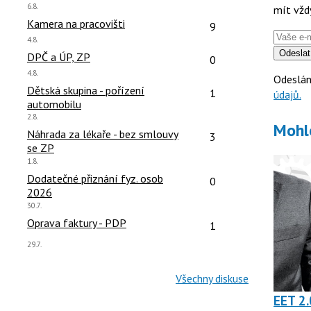
Poslední
6.8.
mít vžd
názor:
čet reakcí:
Počet reakcí:
Kamera na pracovišti
9
Poslední
4.8.
názor:
Odeslat
čet reakcí:
Počet reakcí:
DPČ a ÚP, ZP
0
Poslední
4.8.
Odeslán
názor:
čet reakcí:
Počet reakcí:
Dětská skupina - pořízení
1
údajů.
automobilu
Poslední
2.8.
Mohl
názor:
čet reakcí:
Počet reakcí:
Náhrada za lékaře - bez smlouvy
3
se ZP
Poslední
1.8.
názor:
čet reakcí:
Počet reakcí:
Dodatečné přiznání fyz. osob
0
2026
Poslední
30.7.
názor:
čet reakcí:
Počet reakcí:
Oprava faktury - PDP
1
Poslední
29.7.
názor:
Všechny diskuse
EET 2.