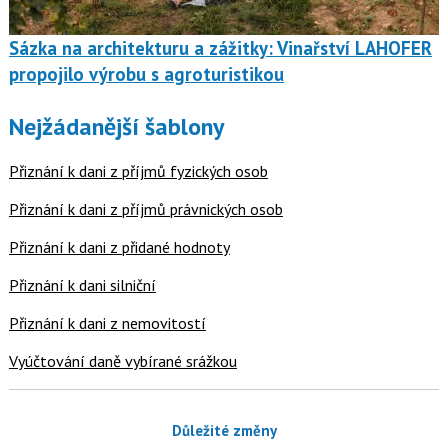
Sázka na architekturu a zážitky: Vinařství LAHOFER
propojilo výrobu s agroturistikou
Nejžádanější šablony
Přiznání k dani z příjmů fyzických osob
Přiznání k dani z příjmů právnických osob
Přiznání k dani z přidané hodnoty
Přiznání k dani silniční
Přiznání k dani z nemovitostí
Vyúčtování daně vybírané srážkou
Důležité změny