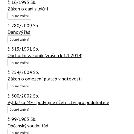
č. 16/1993 Sb.
Zákon o dani silniční
úplné znění
č. 280/2009 Sb.
Daňový řád
úplné znění
č. 513/1991 Sb.
Obchodní zákoník (zrušen k 1.1.2014)
úplné znění
č. 254/2004 Sb.
Zákon o omezení plateb v hotovosti
úplné znění
č. 500/2002 Sb.
Vyhláška MF - podvojné účetnictví pro podnikatele
úplné znění
č. 99/1963 Sb.
Občanský soudní řád
úplné znění