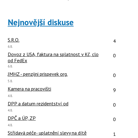
Nejnovější diskuse
Počet reakcí
S.R.O.
4
Poslední
6.8.
názor:
Počet reakcí
Dovoz z USA, faktura na splatnost v Kč, clo
0
od FedEx
Poslední
6.8.
názor:
Počet reakcí
JMHZ - penzijni prispevek org.
0
Poslední
5.8.
názor:
Počet reakcí
Kamera na pracovišti
9
Poslední
4.8.
názor:
Počet reakcí
DPP a datum rezidentství od
0
Poslední
4.8.
názor:
Počet reakcí
DPČ a ÚP, ZP
0
Poslední
4.8.
názor:
Počet reakcí
Střídavá péče- uplatnění slevy na dítě
1