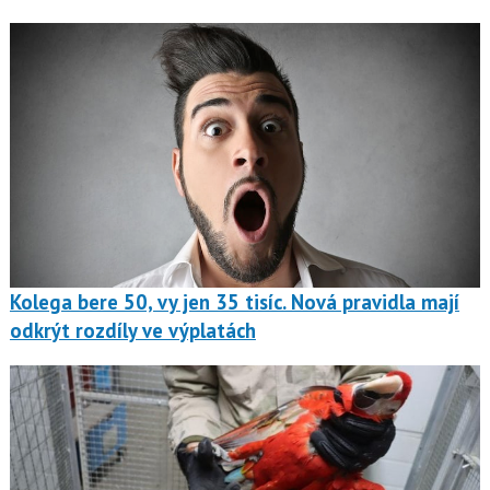
Kolega bere 50, vy jen 35 tisíc. Nová pravidla mají
odkrýt rozdíly ve výplatách