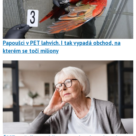
Papoušci v PET lahvích. I tak vypadá obchod, na
kterém se točí miliony