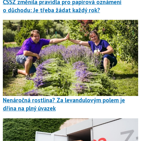
ČSSZ změnila pravidla pro papírová oznámení
o důchodu: Je třeba žádat každý rok?
Nenáročná rostlina? Za levandulovým polem je
dřina na plný úvazek