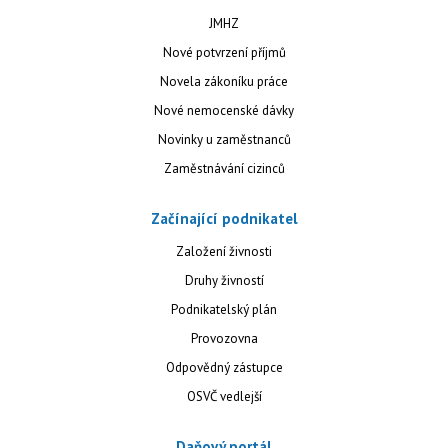
JMHZ
Nové potvrzení příjmů
Novela zákoníku práce
Nové nemocenské dávky
Novinky u zaměstnanců
Zaměstnávání cizinců
Začínající podnikatel
Založení živnosti
Druhy živností
Podnikatelský plán
Provozovna
Odpovědný zástupce
OSVČ vedlejší
Daňový portál