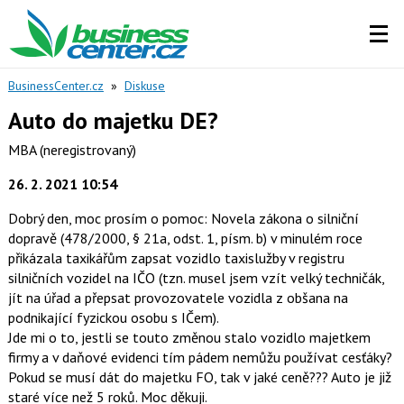
BusinessCenter.cz
»
Diskuse
Auto do majetku DE?
MBA
(neregistrovaný)
26. 2. 2021 10:54
Dobrý den, moc prosím o pomoc: Novela zákona o silniční
dopravě (478/2000, § 21a, odst. 1, písm. b) v minulém roce
přikázala taxikářům zapsat vozidlo taxislužby v registru
silničních vozidel na IČO (tzn. musel jsem vzít velký techničák,
jít na úřad a přepsat provozovatele vozidla z obšana na
podnikající fyzickou osobu s IČem).
Jde mi o to, jestli se touto změnou stalo vozidlo majetkem
firmy a v daňové evidenci tím pádem nemůžu používat cesťáky?
Pokud se musí dát do majetku FO, tak v jaké ceně??? Auto je již
staré více než 5 roků. Moc děkuji.