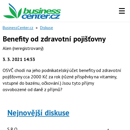
BusinessCenter.cz
»
Diskuse
Benefity od zdravotní pojišťovny
Alen
(neregistrovaný)
3. 3. 2021 14:53
OSVČ chodí na jeho podnikatelský účet benefity od zdravotní
pojišťovny cca 2000 Kč za rok (různé příspěvky na vitaminy,
vstupné do bazénu, očkování.) Jsou tyto příjmy
osvobozené od daně z příjmů?
Nejnovější diskuse
Počet reakcí
S.R.O.