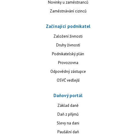
Novinky u zaměstnanců
Zaměstnávání cizinců
Začínající podnikatel
Založení živnosti
Druhy živností
Podnikatelský plán
Provozovna
Odpovědný zástupce
OSVČ vedlejší
Daňový portál
Základ daně
Daň z příjmů
Slevy na dani
Paušální daň