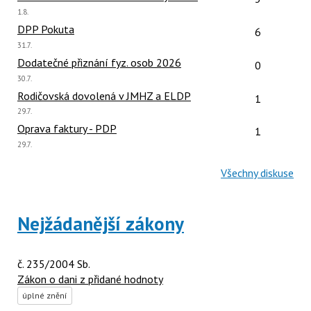
Poslední
1.8.
názor:
Počet reakcí
DPP Pokuta
6
Poslední
31.7.
názor:
Počet reakcí
Dodatečné přiznání fyz. osob 2026
0
Poslední
30.7.
názor:
Počet reakcí
Rodičovská dovolená v JMHZ a ELDP
1
Poslední
29.7.
názor:
Počet reakcí
Oprava faktury - PDP
1
Poslední
29.7.
názor:
Všechny diskuse
Nejžádanější zákony
č. 235/2004 Sb.
Zákon o dani z přidané hodnoty
úplné znění