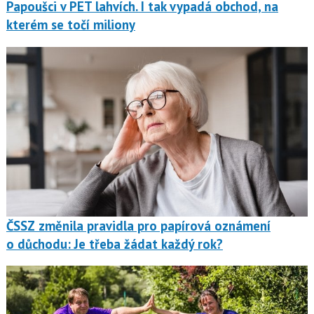
Papoušci v PET lahvích. I tak vypadá obchod, na
kterém se točí miliony
ČSSZ změnila pravidla pro papírová oznámení
o důchodu: Je třeba žádat každý rok?