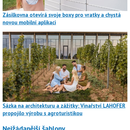
Zásilkovna otevírá svoje boxy pro vratky a chystá
novou mobilní aplikaci
Sázka na architekturu a zážitky: Vinařství LAHOFER
propojilo výrobu s agroturistikou
Nejžádanější šablony