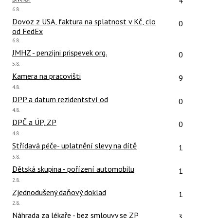
4
Poslední
6.8.
názor:
Počet reakcí
Dovoz z USA, faktura na splatnost v Kč, clo
0
od FedEx
Poslední
6.8.
názor:
Počet reakcí
JMHZ - penzijni prispevek org.
0
Poslední
5.8.
názor:
Počet reakcí
Kamera na pracovišti
9
Poslední
4.8.
názor:
Počet reakcí
DPP a datum rezidentství od
0
Poslední
4.8.
názor:
Počet reakcí
DPČ a ÚP, ZP
0
Poslední
4.8.
názor:
Počet reakcí
Střídavá péče- uplatnění slevy na dítě
1
Poslední
3.8.
názor:
Počet reakcí
Dětská skupina - pořízení automobilu
1
Poslední
2.8.
názor:
Počet reakcí
Zjednodušený daňový doklad
1
Poslední
2.8.
názor:
Počet reakcí
Náhrada za lékaře - bez smlouvy se ZP
3