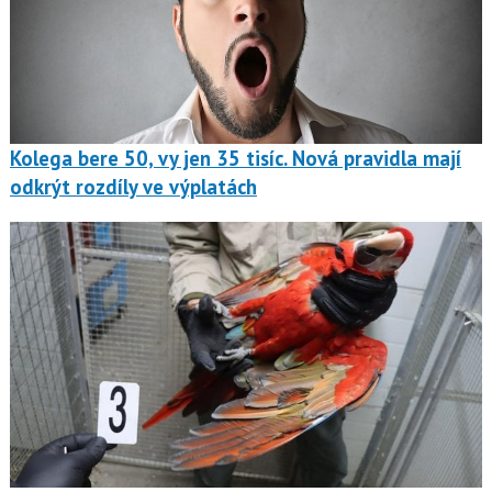
Kolega bere 50, vy jen 35 tisíc. Nová pravidla mají
odkrýt rozdíly ve výplatách