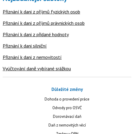
Přiznání k dani z příjmů fyzických osob
Přiznání k dani z příjmů právnických osob
Přiznání k dani z přidané hodnoty
Přiznání k dani silniční
Přiznání k dani z nemovitostí
Vyúčtování daně vybírané srážkou
Důležité změny
Dohoda o provedení práce
Odvody pro OSVČ
Dorovnávací daň
Daň z nemovitých věcí
Změny v DPH