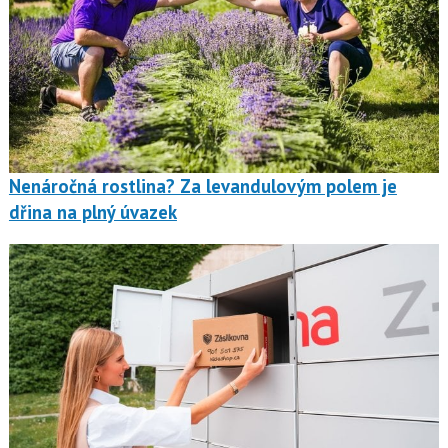
Nenáročná rostlina? Za levandulovým polem je
dřina na plný úvazek