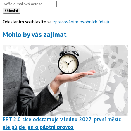
Odeslat
Odesláním souhlasíte se
zpracováním osobních údajů.
Mohlo by vás zajímat
EET 2.0 sice odstartuje v lednu 2027, první měsíc
ale půjde jen o pilotní provoz