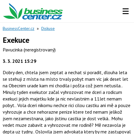
BusinessCenter.cz
»
Diskuse
Exekuce
Pavucinka
(neregistrovaný)
3. 3. 2021 15:29
Dobry den, chtela jsem zeptat a nechat si poradit, dlouha leta
se stehuji z místa na místo trvaly pobyt mam vic jak deset let
na Obecnim urade kam mi chodila i pošta což jsem netusila..
Minuly tyden exekutor začal vyhrozovat me dceri a rodicum
exekuci jejich majetku kde ja nic nevlastnim a 11let nemam
pobyt.. Vola dceri nikomu nechce rici cilou castku ani mě a pouze
vyhrozuje a chce nehorazne penize ktere ted nemam jelikož
jsem nezamestnana, jako jistinu castka je dost velká.. Mohu
vedet muze zabavit a vyhrozovat me rodině? Mě nezavola je
depta uz tydny.. Oslovila jsem advokata ktery by me zastupoval