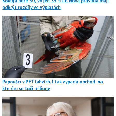
Kolega bere 50, vy jen 35 tisíc. Nová pravidla mají
odkrýt rozdíly ve výplatách
Papoušci v PET lahvích. I tak vypadá obchod, na
kterém se točí miliony