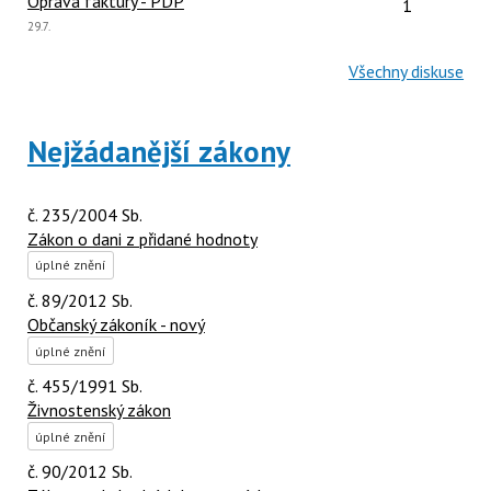
Počet reakcí
Oprava faktury - PDP
1
Poslední
29.7.
názor:
Všechny diskuse
Nejžádanější zákony
č. 235/2004 Sb.
Zákon o dani z přidané hodnoty
úplné znění
č. 89/2012 Sb.
Občanský zákoník - nový
úplné znění
č. 455/1991 Sb.
Živnostenský zákon
úplné znění
č. 90/2012 Sb.