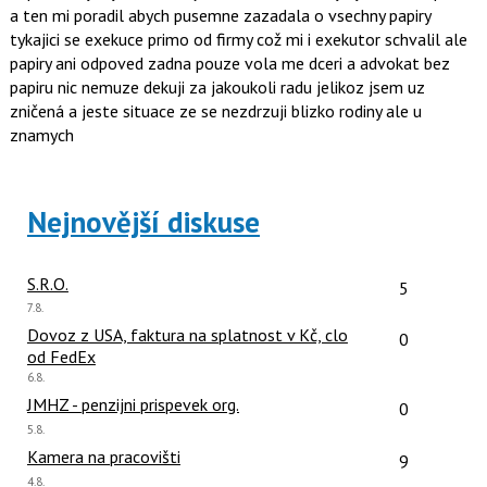
a ten mi poradil abych pusemne zazadala o vsechny papiry
tykajici se exekuce primo od firmy což mi i exekutor schvalil ale
papiry ani odpoved zadna pouze vola me dceri a advokat bez
papiru nic nemuze dekuji za jakoukoli radu jelikoz jsem uz
zničená a jeste situace ze se nezdrzuji blizko rodiny ale u
znamych
Nejnovější diskuse
Počet reakcí
S.R.O.
5
Poslední
7.8.
názor:
Počet reakcí
Dovoz z USA, faktura na splatnost v Kč, clo
0
od FedEx
Poslední
6.8.
názor:
Počet reakcí
JMHZ - penzijni prispevek org.
0
Poslední
5.8.
názor:
Počet reakcí
Kamera na pracovišti
9
Poslední
4.8.