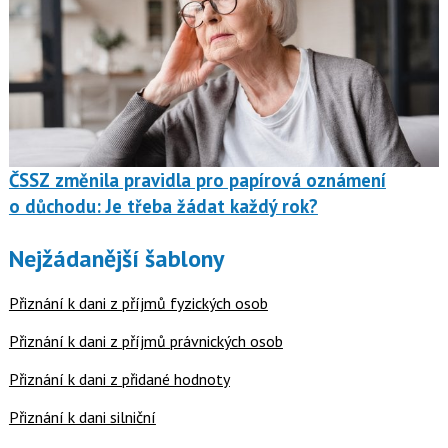
ČSSZ změnila pravidla pro papírová oznámení
o důchodu: Je třeba žádat každý rok?
Nejžádanější šablony
Přiznání k dani z příjmů fyzických osob
Přiznání k dani z příjmů právnických osob
Přiznání k dani z přidané hodnoty
Přiznání k dani silniční