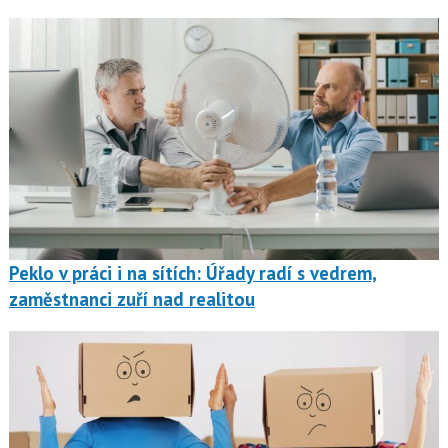
Peklo v práci i na sítích: Úřady radí s vedrem,
zaměstnanci zuří nad realitou