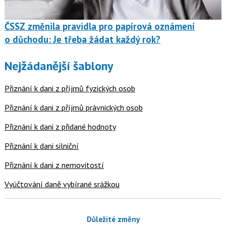
ČSSZ změnila pravidla pro papírová oznámení
o důchodu: Je třeba žádat každý rok?
Nejžádanější šablony
Přiznání k dani z příjmů fyzických osob
Přiznání k dani z příjmů právnických osob
Přiznání k dani z přidané hodnoty
Přiznání k dani silniční
Přiznání k dani z nemovitostí
Vyúčtování daně vybírané srážkou
Důležité změny