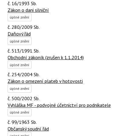
č. 16/1993 Sb.
Zákon o dani silniční
úplné znění
č. 280/2009 Sb.
Daňový řád
úplné znění
č. 513/1991 Sb.
Obchodní zákoník (zrušen k 1.1.2014)
úplné znění
č. 254/2004 Sb.
Zákon o omezení plateb v hotovosti
úplné znění
č. 500/2002 Sb.
Vyhláška MF - podvojné účetnictví pro podnikatele
úplné znění
č. 99/1963 Sb.
Občanský soudní řád
úplné znění