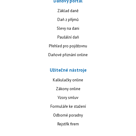
Daňový portál
Základ daně
Daň z příjmů
Slevy na dani
Paušální daň
Přehled pro pojišťovnu
Daňové přiznání online
Užitečné nástroje
Kalkulačky online
Zákony online
Vzory smluv
Formuláře ke stažení
Odborné poradny
Rejstřík firem