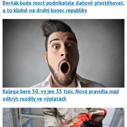
Berňák bude moct podnikatele daňově přestěhovat,
a to klidně na druhý konec republiky
Kolega bere 50, vy jen 35 tisíc. Nová pravidla mají
odkrýt rozdíly ve výplatách