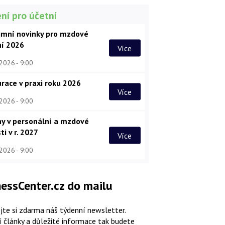
ní pro účetní
imní novinky pro mzdové
ní 2026
Více
 2026
9:00
race v praxi roku 2026
Více
 2026
9:00
y v personální a mzdové
ti v r. 2027
Více
 2026
9:00
essCenter.cz do mailu
jte si zdarma náš týdenní newsletter.
í články a důležité informace tak budete