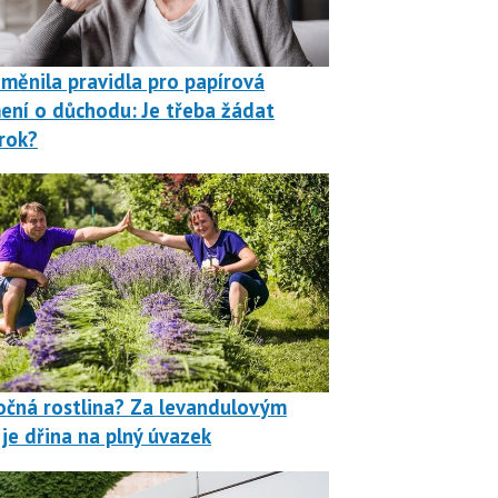
měnila pravidla pro papírová
ní o důchodu: Je třeba žádat
rok?
čná rostlina? Za levandulovým
je dřina na plný úvazek