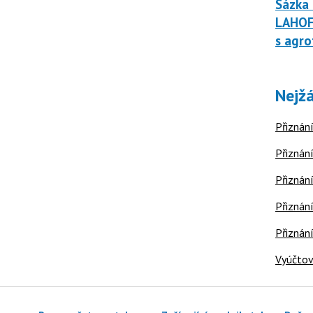
Sázka 
LAHOF
s agro
Nejžá
Přiznání
Přiznání
Přiznání
Přiznání
Přiznán
Vyúčtov