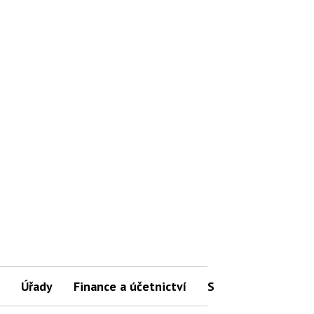
Úřady
Finance a účetnictví
Slovníček pojmů