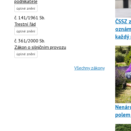
podnikatele
úplné znění
č. 141/1961 Sb.
ČSSZ z
Trestní řád
oznáme
úplné znění
každý 
č. 361/2000 Sb.
Zákon o silničním provozu
úplné znění
Všechny zákony
Nenáro
polem 