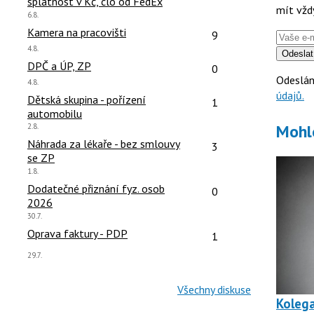
splatnost v Kč, clo od FedEx
mít vžd
Poslední
6.8.
názor:
čet reakcí:
Počet reakcí:
Kamera na pracovišti
9
Poslední
4.8.
Odeslat
názor:
čet reakcí:
Počet reakcí:
DPČ a ÚP, ZP
0
Odeslán
Poslední
4.8.
názor:
údajů.
čet reakcí:
Počet reakcí:
Dětská skupina - pořízení
1
automobilu
Mohl
Poslední
2.8.
názor:
čet reakcí:
Počet reakcí:
Náhrada za lékaře - bez smlouvy
3
se ZP
Poslední
1.8.
názor:
čet reakcí:
Počet reakcí:
Dodatečné přiznání fyz. osob
0
2026
Poslední
30.7.
názor:
čet reakcí:
Počet reakcí:
Oprava faktury - PDP
1
Poslední
29.7.
názor:
Všechny diskuse
Kolega