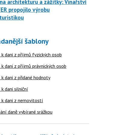
na architekturu a zážitky: Vinařství
ER propojilo výrobu
turistikou
danější šablony
 k dani z příjmů fyzických osob
 k dani z příjmů právnických osob
 k dani z přidané hodnoty
 k dani silniční
í k dani z nemovitostí
ání daně vybírané srážkou