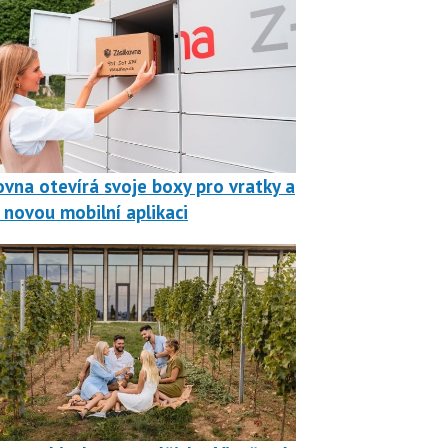
ovna otevírá svoje boxy pro vratky a
 novou mobilní aplikaci