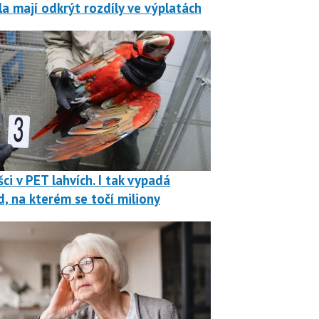
la mají odkrýt rozdíly ve výplatách
ci v PET lahvích. I tak vypadá
, na kterém se točí miliony