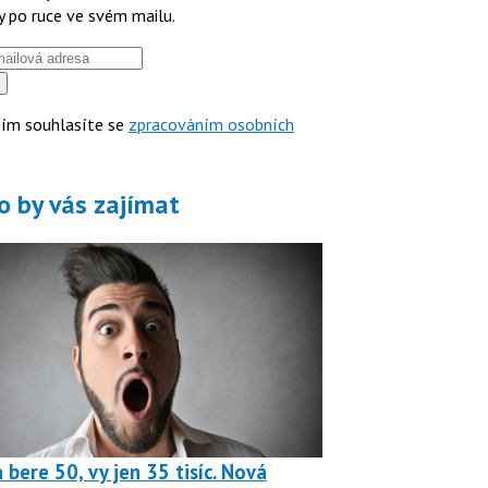
y po ruce ve svém mailu.
ím souhlasíte se
zpracováním osobních
o by vás zajímat
 bere 50, vy jen 35 tisíc. Nová