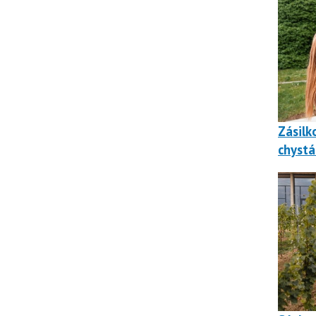
Zásilk
chystá