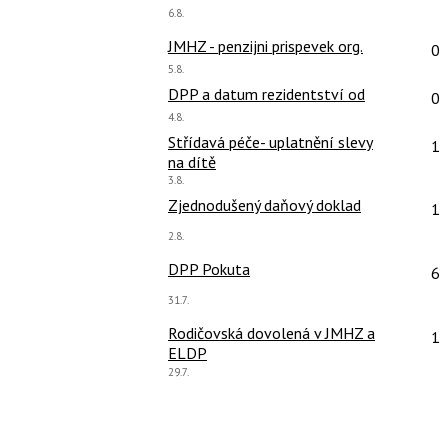
Poslední
6.8.
názor:
Po
JMHZ - penzijni prispevek org.
0
Poslední
5.8.
názor:
Po
DPP a datum rezidentství od
0
Poslední
4.8.
názor:
Po
Střídavá péče- uplatnění slevy
1
na dítě
Poslední
3.8.
názor:
Po
Zjednodušený daňový doklad
1
Poslední
2.8.
názor:
Po
DPP Pokuta
6
Poslední
31.7.
názor:
Po
Rodičovská dovolená v JMHZ a
1
ELDP
Poslední
29.7.
názor: