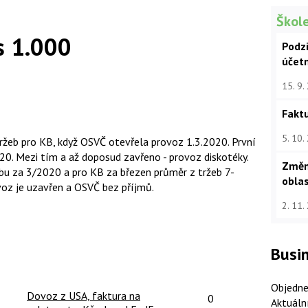
Škole
 1.000
Podz
účet
15. 9.
Faktu
5. 10.
žeb pro KB, když OSVČ otevřela provoz 1.3.2020. První
20. Mezi tím a až doposud zavřeno - provoz diskotéky.
Změn
bu za 3/2020 a pro KB za březen průměr z tržeb 7-
oblas
voz je uzavřen a OSVČ bez příjmů.
2. 11.
Busin
Objedne
čet reakcí:
Počet reakcí:
Dovoz z USA, faktura na
0
Aktuáln