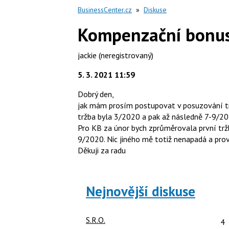
BusinessCenter.cz
»
Diskuse
Kompenzační bonus
jackie
(neregistrovaný)
5. 3. 2021 11:59
Dobrý den,
jak mám prosím postupovat v posuzování tr
tržba byla 3/2020 a pak až následně 7-9/20
Pro KB za únor bych zprůměrovala první trž
9/2020. Nic jiného mě totiž nenapadá a pro
Děkuji za radu
Nejnovější diskuse
Po
S.R.O.
4