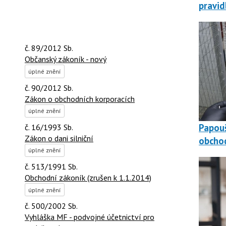
pravid
č. 89/2012 Sb.
Občanský zákoník - nový
úplné znění
č. 90/2012 Sb.
Zákon o obchodních korporacích
úplné znění
Papouš
č. 16/1993 Sb.
Zákon o dani silniční
obchod
úplné znění
č. 513/1991 Sb.
Obchodní zákoník (zrušen k 1.1.2014)
úplné znění
č. 500/2002 Sb.
Vyhláška MF - podvojné účetnictví pro