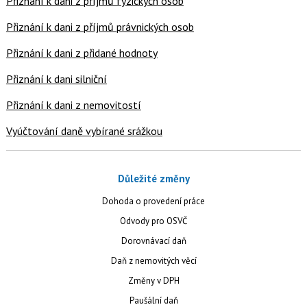
Přiznání k dani z příjmů fyzických osob
Přiznání k dani z příjmů právnických osob
Přiznání k dani z přidané hodnoty
Přiznání k dani silniční
Přiznání k dani z nemovitostí
Vyúčtování daně vybírané srážkou
Důležité změny
Dohoda o provedení práce
Odvody pro OSVČ
Dorovnávací daň
Daň z nemovitých věcí
Změny v DPH
Paušální daň