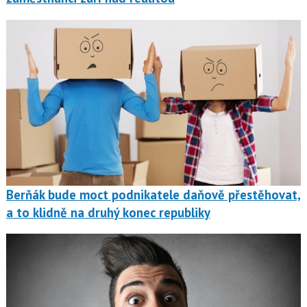
Berňák bude moct podnikatele daňově přestěhovat,
a to klidně na druhý konec republiky