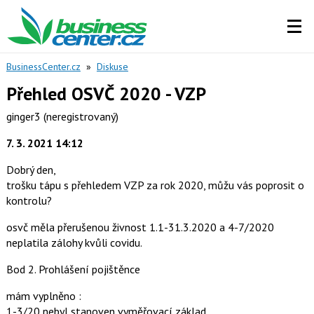
BusinessCenter.cz
»
Diskuse
Přehled OSVČ 2020 - VZP
ginger3
(neregistrovaný)
7. 3. 2021 14:12
Dobrý den,
trošku tápu s přehledem VZP za rok 2020, můžu vás poprosit o
kontrolu?
osvč měla přerušenou živnost 1.1-31.3.2020 a 4-7/2020
neplatila zálohy kvůli covidu.
Bod 2. Prohlášení pojištěnce
mám vyplněno :
1-3/20 nebyl stanoven vyměřovací základ