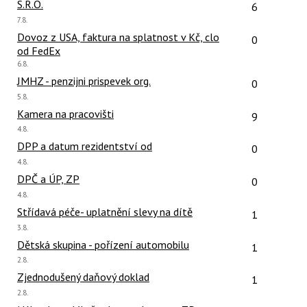
Počet reakcí
S.R.O.
6
Poslední
7.8.
názor:
Počet reakcí
Dovoz z USA, faktura na splatnost v Kč, clo
0
od FedEx
Poslední
6.8.
názor:
Počet reakcí
JMHZ - penzijni prispevek org.
0
Poslední
5.8.
názor:
Počet reakcí
Kamera na pracovišti
9
Poslední
4.8.
názor:
Počet reakcí
DPP a datum rezidentství od
0
Poslední
4.8.
názor:
Počet reakcí
DPČ a ÚP, ZP
0
Poslední
4.8.
názor:
Počet reakcí
Střídavá péče- uplatnění slevy na dítě
1
Poslední
3.8.
názor:
Počet reakcí
Dětská skupina - pořízení automobilu
1
Poslední
2.8.
názor:
Počet reakcí
Zjednodušený daňový doklad
1
Poslední
2.8.
názor: