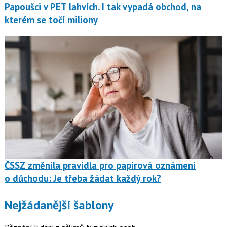
Papoušci v PET lahvích. I tak vypadá obchod, na
kterém se točí miliony
ČSSZ změnila pravidla pro papírová oznámení
o důchodu: Je třeba žádat každý rok?
Nejžádanější šablony