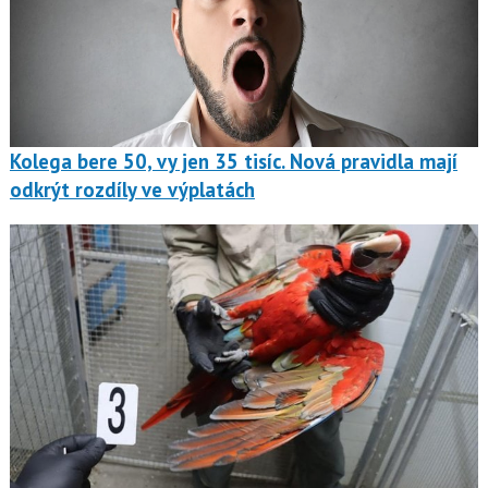
Kolega bere 50, vy jen 35 tisíc. Nová pravidla mají
odkrýt rozdíly ve výplatách