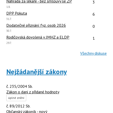
Počet reakcí
Náhrada za lékaře - bez smlouvy se ZP
3
Poslední
1.8.
názor:
Počet reakcí
DPP Pokuta
6
Poslední
31.7.
názor:
Počet reakcí
Dodatečné přiznání fyz. osob 2026
0
Poslední
30.7.
názor:
Počet reakcí
Rodičovská dovolená v JMHZ a ELDP
1
Poslední
29.7.
názor:
Všechny diskuse
Nejžádanější zákony
č. 235/2004 Sb.
Zákon o dani z přidané hodnoty
úplné znění
č. 89/2012 Sb.
Občanský zákoník - nový