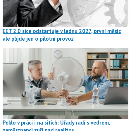
EET 2.0 sice odstartuje v lednu 2027, první měsíc
ale půjde jen o pilotní provoz
Peklo v práci i na sítích: Úřady radí s vedrem,
zaměstnanci zuří nad realitou