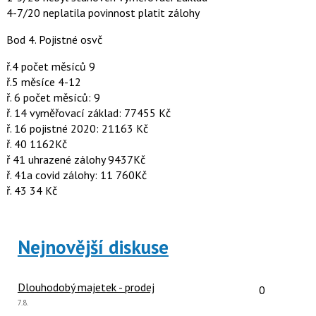
4-7/20 neplatila povinnost platit zálohy
Bod 4. Pojistné osvč
ř.4 počet měsíců 9
ř.5 měsíce 4-12
ř. 6 počet měsíců: 9
ř. 14 vyměřovací základ: 77455 Kč
ř. 16 pojistné 2020: 21163 Kč
ř. 40 1162Kč
ř 41 uhrazené zálohy 9437Kč
ř. 41a covid zálohy: 11 760Kč
ř. 43 34 Kč
Nejnovější diskuse
Počet reakcí
Dlouhodobý majetek - prodej
0
Poslední
7.8.
názor: