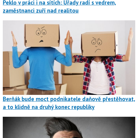
Peklo v práci i na sítích: Úřady radí s vedrem,
zaměstnanci zuří nad realitou
Berňák bude moct podnikatele daňově přestěhovat,
a to klidně na druhý konec republiky