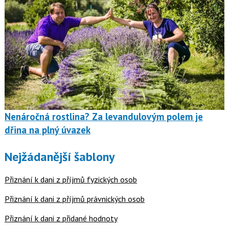
Nenáročná rostlina? Za levandulovým polem je
dřina na plný úvazek
Nejžádanější šablony
Přiznání k dani z příjmů fyzických osob
Přiznání k dani z příjmů právnických osob
Přiznání k dani z přidané hodnoty