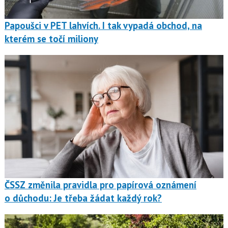
Papoušci v PET lahvích. I tak vypadá obchod, na
kterém se točí miliony
ČSSZ změnila pravidla pro papírová oznámení
o důchodu: Je třeba žádat každý rok?