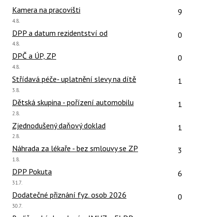
názor:
Počet reakcí
Kamera na pracovišti
9
Poslední
4.8.
názor:
Počet reakcí
DPP a datum rezidentství od
0
Poslední
4.8.
názor:
Počet reakcí
DPČ a ÚP, ZP
0
Poslední
4.8.
názor:
Počet reakcí
Střídavá péče- uplatnění slevy na dítě
1
Poslední
3.8.
názor:
Počet reakcí
Dětská skupina - pořízení automobilu
1
Poslední
2.8.
názor:
Počet reakcí
Zjednodušený daňový doklad
1
Poslední
2.8.
názor:
Počet reakcí
Náhrada za lékaře - bez smlouvy se ZP
3
Poslední
1.8.
názor:
Počet reakcí
DPP Pokuta
6
Poslední
31.7.
názor:
Počet reakcí
Dodatečné přiznání fyz. osob 2026
0
Poslední
30.7.
názor: