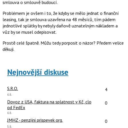
smlouva o smlouvě budoucí.
Problémem je ovšem i to, že kdyby se mělo jednat o finanční
leasing, tak je smlouva uzavřena na 48 měsíců, tím pádem
jednotlivé splátky by nebyly daňově uznatelným nákladem a
vůz by se musel odepisovat.
Prostě celé špatně. Můžu tedy porposit o názor? Předem velice
děkuji.
Nejnovější diskuse
Počet reakcí
S.R.O.
4
Poslední
6.8.
názor:
Počet reakcí
Dovoz z USA, faktura na splatnost v Kč, clo
0
od FedEx
Poslední
6.8.
názor:
Počet reakcí
JMHZ - penzijni prispevek org.
0
Poslední
5.8.