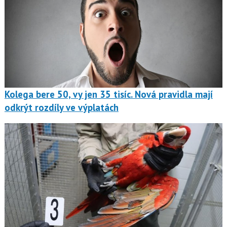
Kolega bere 50, vy jen 35 tisíc. Nová pravidla mají
odkrýt rozdíly ve výplatách