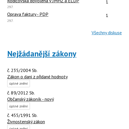
Počet reakcí
Rodičovská dovolená v JMHZ a ELDP
1
Poslední
29.7.
názor:
Počet reakcí
Oprava faktury - PDP
1
Poslední
29.7.
názor:
Všechny diskuse
Nejžádanější zákony
č. 235/2004 Sb.
Zákon o dani z přidané hodnoty
úplné znění
č. 89/2012 Sb.
Občanský zákoník - nový
úplné znění
č. 455/1991 Sb.
Živnostenský zákon
úplné znění