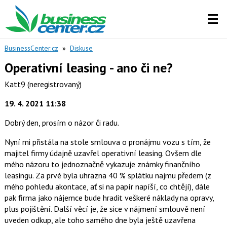
BusinessCenter.cz
»
Diskuse
Operativní leasing - ano či ne?
Katt9
(neregistrovaný)
19. 4. 2021 11:38
Dobrý den, prosím o názor či radu.
Nyní mi přistála na stole smlouva o pronájmu vozu s tím, že
majitel firmy údajně uzavřel operativní leasing. Ovšem dle
mého názoru to jednoznačně vykazuje známky finančního
leasingu. Za prvé byla uhrazna 40 % splátku najmu předem (z
mého pohledu akontace, ať si na papír napíší, co chtějí), dále
pak firma jako nájemce bude hradit veškeré náklady na opravy,
plus pojištění. Další věcí je, že sice v nájmení smlouvě není
uveden odkup, ale toho samého dne byla ještě uzavřena