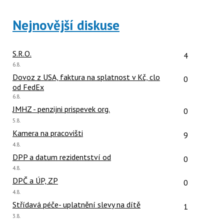
Nejnovější diskuse
Počet reakcí
S.R.O.
4
Poslední
6.8.
názor:
Počet reakcí
Dovoz z USA, faktura na splatnost v Kč, clo
0
od FedEx
Poslední
6.8.
názor:
Počet reakcí
JMHZ - penzijni prispevek org.
0
Poslední
5.8.
názor:
Počet reakcí
Kamera na pracovišti
9
Poslední
4.8.
názor:
Počet reakcí
DPP a datum rezidentství od
0
Poslední
4.8.
názor:
Počet reakcí
DPČ a ÚP, ZP
0
Poslední
4.8.
názor:
Počet reakcí
Střídavá péče- uplatnění slevy na dítě
1
Poslední
3.8.
názor: