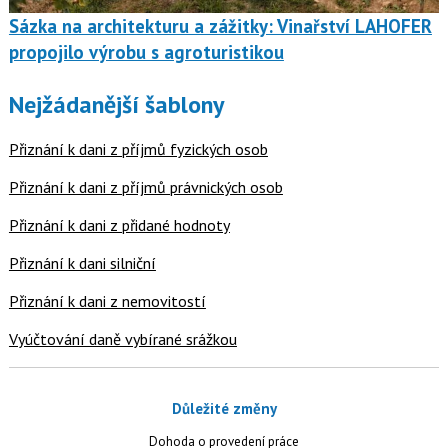
Sázka na architekturu a zážitky: Vinařství LAHOFER
propojilo výrobu s agroturistikou
Nejžádanější šablony
Přiznání k dani z příjmů fyzických osob
Přiznání k dani z příjmů právnických osob
Přiznání k dani z přidané hodnoty
Přiznání k dani silniční
Přiznání k dani z nemovitostí
Vyúčtování daně vybírané srážkou
Důležité změny
Dohoda o provedení práce