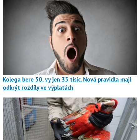
Kolega bere 50, vy jen 35 tisíc. Nová pravidla mají
odkrýt rozdíly ve výplatách