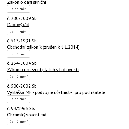
Zákon o dani silniční
úplné znění
č. 280/2009 Sb.
Daňový řád
úplné znění
č. 513/1991 Sb.
Obchodní zákoník (zrušen k 1.1.2014)
úplné znění
č. 254/2004 Sb.
Zákon o omezení plateb v hotovosti
úplné znění
č. 500/2002 Sb.
Vyhláška MF - podvojné účetnictví pro podnikatele
úplné znění
č. 99/1963 Sb.
Občanský soudní řád
úplné znění