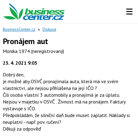
BusinessCenter.cz
»
Diskuse
Pronájem aut
Monika 1974
(neregistrovaný)
23. 4. 2021 9:05
Dobrý den,
je možné aby OSVČ pronajímala auta, která má ve svém
vlastnictví, ale nejsou přihlášena na její IČO ?
Čili osoba vlastní 3 automobily a pronajímá je za úplatu.
Nejsou v majetku v OSVČ . Živnost má na pronájem. Faktury
vystavuje s IČO.
Předpokládám, že silniční daň bude muset zaplatit. Náklady si
neuplatní - např. pov. ručení?
Děkuji za odpověď