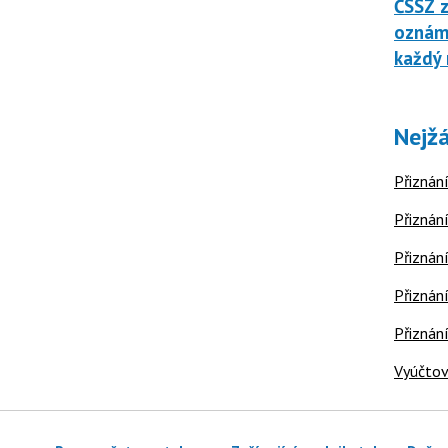
ČSSZ z
oznáme
každý 
Nejžá
Přiznání
Přiznání
Přiznání
Přiznání
Přiznán
Vyúčtov