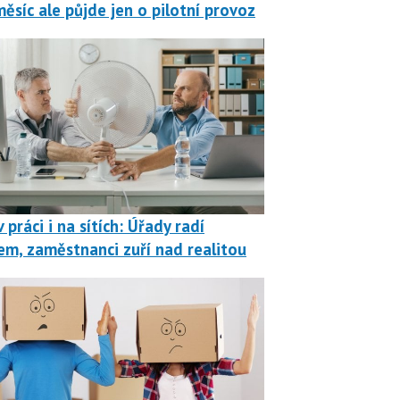
měsíc ale půjde jen o pilotní provoz
 práci i na sítích: Úřady radí
em, zaměstnanci zuří nad realitou