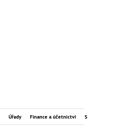
Úřady
Finance a účetnictví
Slovníček pojmů