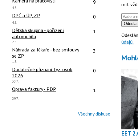
čet reakcí:
Počet reakcí:
Kamera na pracovišti
9
mít vžd
Poslední
4.8.
názor:
čet reakcí:
Počet reakcí:
DPČ a ÚP, ZP
0
Poslední
4.8.
Odeslat
názor:
čet reakcí:
Počet reakcí:
Dětská skupina - pořízení
1
Odeslán
automobilu
údajů.
Poslední
2.8.
názor:
čet reakcí:
Počet reakcí:
Náhrada za lékaře - bez smlouvy
3
se ZP
Mohl
Poslední
1.8.
názor:
čet reakcí:
Počet reakcí:
Dodatečné přiznání fyz. osob
0
2026
Poslední
30.7.
názor:
čet reakcí:
Počet reakcí:
Oprava faktury - PDP
1
Poslední
29.7.
názor:
Všechny diskuse
EET 2.