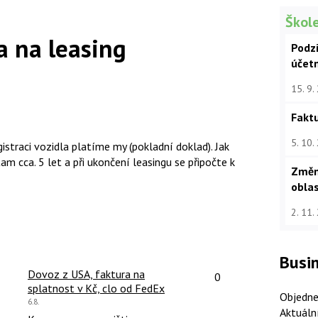
Škole
a na leasing
Podz
účet
15. 9.
Faktu
5. 10.
istraci vozidla platíme my (pokladní doklad). Jak
 cca. 5 let a při ukončení leasingu se připočte k
Změn
oblas
2. 11.
Busin
čet reakcí:
Počet reakcí:
Dovoz z USA, faktura na
0
splatnost v Kč, clo od FedEx
Objedne
Poslední
6.8.
Aktuáln
názor: