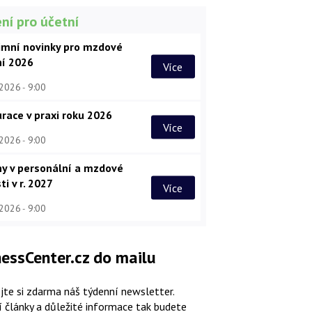
ní pro účetní
imní novinky pro mzdové
ní 2026
Více
 2026
9:00
race v praxi roku 2026
Více
 2026
9:00
y v personální a mzdové
ti v r. 2027
Více
 2026
9:00
essCenter.cz do mailu
jte si zdarma náš týdenní newsletter.
í články a důležité informace tak budete