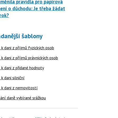
měnila pravidla pro papírová
ní o důchodu: Je třeba žádat
rok?
danější šablony
 k dani z příjmů fyzických osob
 k dani z příjmů právnických osob
 k dani z přidané hodnoty
 k dani silniční
í k dani z nemovitostí
ání daně vybírané srážkou