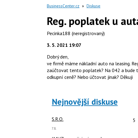
BusinessCenter.cz
»
Diskuse
Reg. poplatek u aut
Pecinka188
(neregistrovaný)
3. 5. 2021 19:07
Dobrý den,
ve firmě máme nákladní auto na leasing. Reg
zaúčtovat tento poplatek? Na 042 a bude tam
odkupní ceně? Nebo účtovat jinak? Děkuji
Nejnovější diskuse
Po
S.R.O.
5
Poslední
7.8.
názor: