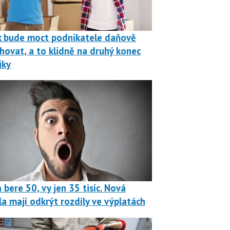
k bude moct podnikatele daňově
hovat, a to klidně na druhý konec
iky
 bere 50, vy jen 35 tisíc. Nová
la mají odkrýt rozdíly ve výplatách