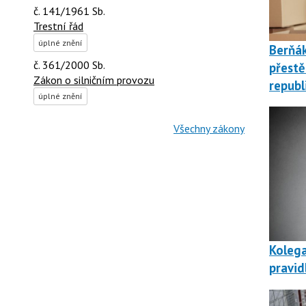
č. 141/1961 Sb.
Trestní řád
úplné znění
Berňá
č. 361/2000 Sb.
přestě
Zákon o silničním provozu
republ
úplné znění
Všechny zákony
Kolega
pravid