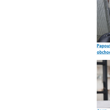
Papouš
obchod