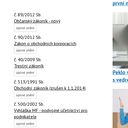
první 
č. 89/2012 Sb.
Občanský zákoník - nový
úplné znění
č. 90/2012 Sb.
Zákon o obchodních korporacích
úplné znění
č. 40/2009 Sb.
Trestní zákoník
Peklo v
úplné znění
s vedr
č. 513/1991 Sb.
Obchodní zákoník (zrušen k 1.1.2014)
úplné znění
č. 500/2002 Sb.
Vyhláška MF - podvojné účetnictví pro
podnikatele
úplné znění