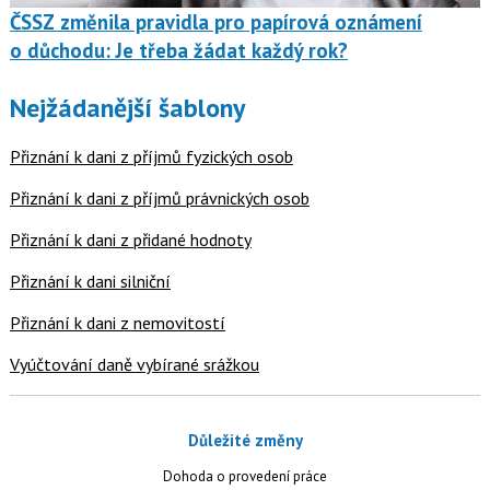
ČSSZ změnila pravidla pro papírová oznámení
o důchodu: Je třeba žádat každý rok?
Nejžádanější šablony
Přiznání k dani z příjmů fyzických osob
Přiznání k dani z příjmů právnických osob
Přiznání k dani z přidané hodnoty
Přiznání k dani silniční
Přiznání k dani z nemovitostí
Vyúčtování daně vybírané srážkou
Důležité změny
Dohoda o provedení práce