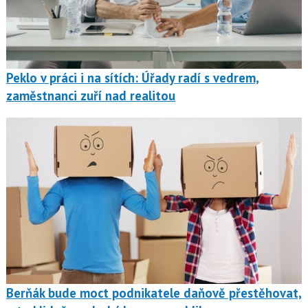
Peklo v práci i na sítích: Úřady radí s vedrem,
zaměstnanci zuří nad realitou
Berňák bude moct podnikatele daňově přestěhovat,