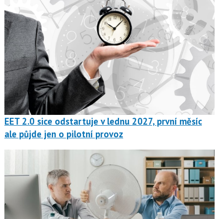
EET 2.0 sice odstartuje v lednu 2027, první měsíc
ale půjde jen o pilotní provoz