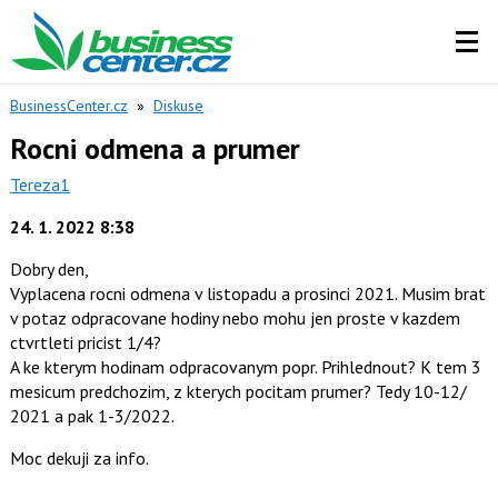
BusinessCenter.cz
»
Diskuse
Rocni odmena a prumer
Tereza1
24. 1. 2022 8:38
Dobry den,
Vyplacena rocni odmena v listopadu a prosinci 2021. Musim brat
v potaz odpracovane hodiny nebo mohu jen proste v kazdem
ctvrtleti pricist 1/4?
A ke kterym hodinam odpracovanym popr. Prihlednout? K tem 3
mesicum predchozim, z kterych pocitam prumer? Tedy 10-12/
2021 a pak 1-3/2022.
Moc dekuji za info.