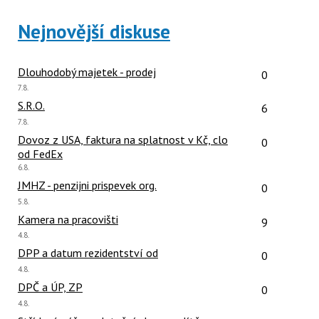
Nejnovější diskuse
Počet reakcí
Dlouhodobý majetek - prodej
0
Poslední
7.8.
názor:
Počet reakcí
S.R.O.
6
Poslední
7.8.
názor:
Počet reakcí
Dovoz z USA, faktura na splatnost v Kč, clo
0
od FedEx
Poslední
6.8.
názor:
Počet reakcí
JMHZ - penzijni prispevek org.
0
Poslední
5.8.
názor:
Počet reakcí
Kamera na pracovišti
9
Poslední
4.8.
názor:
Počet reakcí
DPP a datum rezidentství od
0
Poslední
4.8.
názor:
Počet reakcí
DPČ a ÚP, ZP
0
Poslední
4.8.
názor: