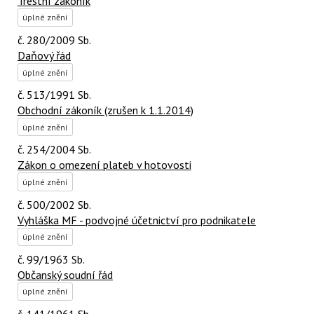
Trestní zákoník
úplné znění
č. 280/2009 Sb.
Daňový řád
úplné znění
č. 513/1991 Sb.
Obchodní zákoník (zrušen k 1.1.2014)
úplné znění
č. 254/2004 Sb.
Zákon o omezení plateb v hotovosti
úplné znění
č. 500/2002 Sb.
Vyhláška MF - podvojné účetnictví pro podnikatele
úplné znění
č. 99/1963 Sb.
Občanský soudní řád
úplné znění
č. 141/1961 Sb.