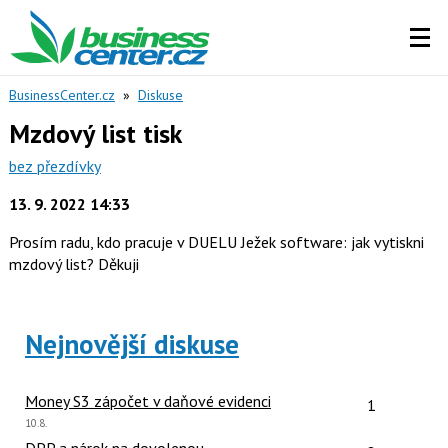
BusinessCenter.cz
»
Diskuse
Mzdový list tisk
bez přezdívky
13. 9. 2022 14:33
Prosím radu, kdo pracuje v DUELU Ježek software: jak vytiskni
mzdový list? Děkuji
Nejnovější diskuse
Počet reakcí
Money S3 zápočet v daňové evidenci
1
Poslední
10.8.
názor:
Počet reakcí