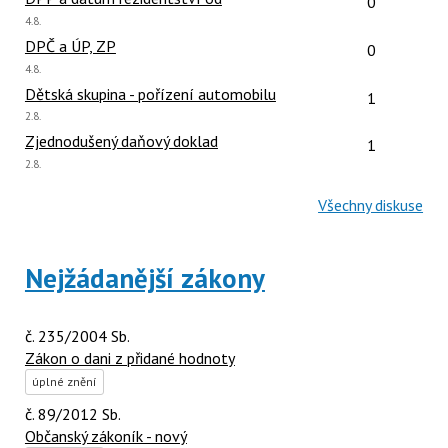
0
Poslední
4.8.
názor:
Počet reakcí
DPČ a ÚP, ZP
0
Poslední
4.8.
názor:
Počet reakcí
Dětská skupina - pořízení automobilu
1
Poslední
2.8.
názor:
Počet reakcí
Zjednodušený daňový doklad
1
Poslední
2.8.
názor:
Všechny diskuse
Nejžádanější zákony
č. 235/2004 Sb.
Zákon o dani z přidané hodnoty
úplné znění
č. 89/2012 Sb.
Občanský zákoník - nový