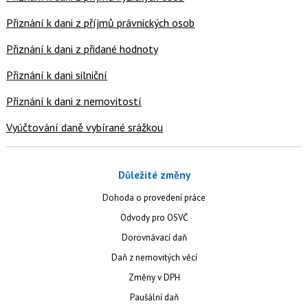
Přiznání k dani z příjmů právnických osob
Přiznání k dani z přidané hodnoty
Přiznání k dani silniční
Přiznání k dani z nemovitostí
Vyúčtování daně vybírané srážkou
Důležité změny
Dohoda o provedení práce
Odvody pro OSVČ
Dorovnávací daň
Daň z nemovitých věcí
Změny v DPH
Paušální daň