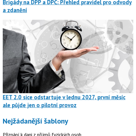
Brigády na DPP a DPČ: Přehled pravidel pro odvody
a zdanění
EET 2.0 sice odstartuje v lednu 2027, první měsíc
ale půjde jen o pilotní provoz
Nejžádanější šablony
Přiznání k dani z příjmů fyzických osob