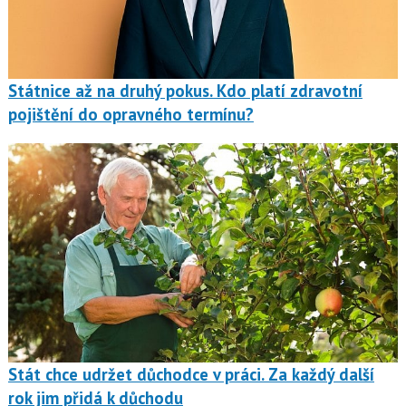
Státnice až na druhý pokus. Kdo platí zdravotní
pojištění do opravného termínu?
Stát chce udržet důchodce v práci. Za každý další
rok jim přidá k důchodu