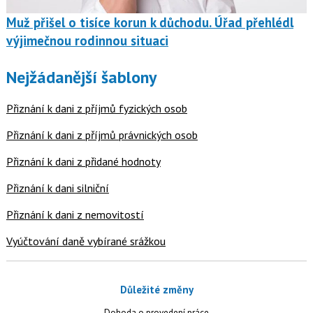
Muž přišel o tisíce korun k důchodu. Úřad přehlédl
výjimečnou rodinnou situaci
Nejžádanější šablony
Přiznání k dani z příjmů fyzických osob
Přiznání k dani z příjmů právnických osob
Přiznání k dani z přidané hodnoty
Přiznání k dani silniční
Přiznání k dani z nemovitostí
Vyúčtování daně vybírané srážkou
Důležité změny
Dohoda o provedení práce