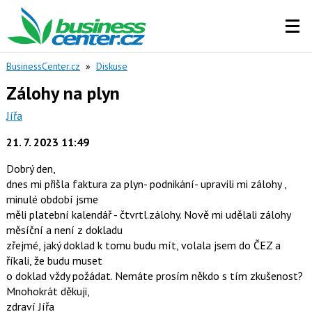
BusinessCenter.cz
»
Diskuse
Zálohy na plyn
Jířa
21. 7. 2023 11:49
Dobrý den,
dnes mi přišla faktura za plyn- podnikání- upravili mi zálohy ,
minulé období jsme
měli platební kalendář - čtvrtl.zálohy. Nově mi udělali zálohy
měsíční a není z dokladu
zřejmé, jaký doklad k tomu budu mít, volala jsem do ČEZ a
říkali, že budu muset
o doklad vždy požádat. Nemáte prosím někdo s tím zkušenost?
Mnohokrát děkuji,
zdraví Jířa