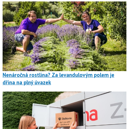
Nenáročná rostlina? Za levandulovým polem je
dřina na plný úvazek