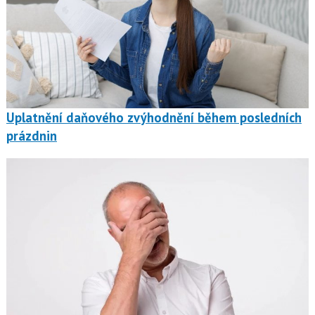
Uplatnění daňového zvýhodnění během posledních
prázdnin