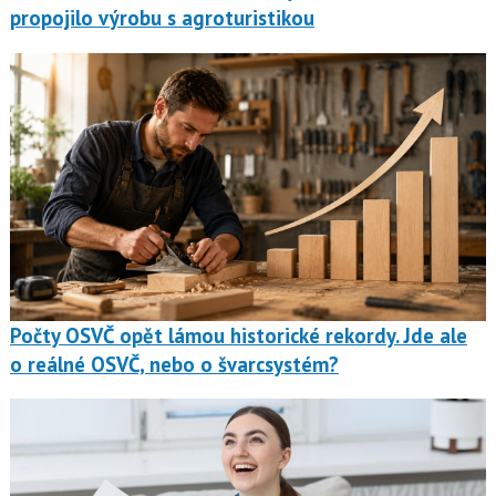
propojilo výrobu s agroturistikou
Počty OSVČ opět lámou historické rekordy. Jde ale
o reálné OSVČ, nebo o švarcsystém?