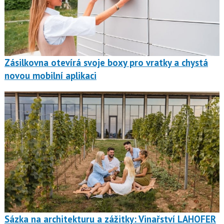
Zásilkovna otevírá svoje boxy pro vratky a chystá
novou mobilní aplikaci
Sázka na architekturu a zážitky: Vinařství LAHOFER