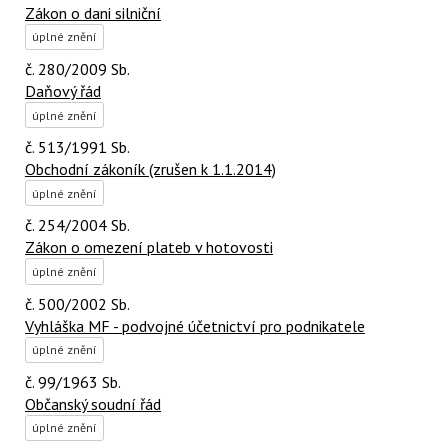
Zákon o dani silniční
úplné znění
č. 280/2009 Sb.
Daňový řád
úplné znění
č. 513/1991 Sb.
Obchodní zákoník (zrušen k 1.1.2014)
úplné znění
č. 254/2004 Sb.
Zákon o omezení plateb v hotovosti
úplné znění
č. 500/2002 Sb.
Vyhláška MF - podvojné účetnictví pro podnikatele
úplné znění
č. 99/1963 Sb.
Občanský soudní řád
úplné znění