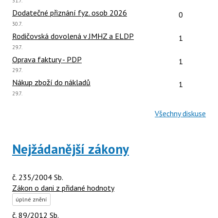
Poslední
31.7.
názor:
Počet reakcí
Dodatečné přiznání fyz. osob 2026
0
Poslední
30.7.
názor:
Počet reakcí
Rodičovská dovolená v JMHZ a ELDP
1
Poslední
29.7.
názor:
Počet reakcí
Oprava faktury - PDP
1
Poslední
29.7.
názor:
Počet reakcí
Nákup zboží do nákladů
1
Poslední
29.7.
názor:
Všechny diskuse
Nejžádanější zákony
č. 235/2004 Sb.
Zákon o dani z přidané hodnoty
úplné znění
č. 89/2012 Sb.