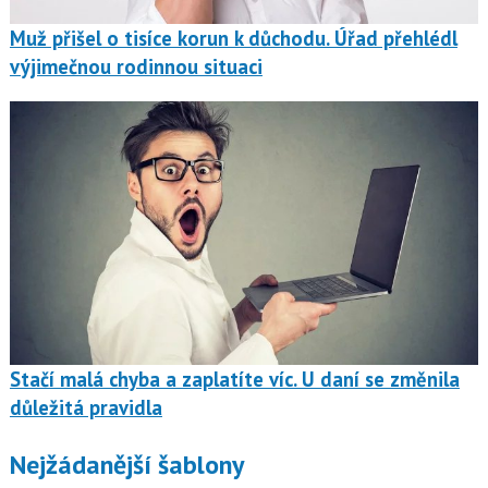
Muž přišel o tisíce korun k důchodu. Úřad přehlédl
výjimečnou rodinnou situaci
Stačí malá chyba a zaplatíte víc. U daní se změnila
důležitá pravidla
Nejžádanější šablony