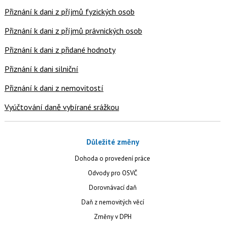
Přiznání k dani z příjmů fyzických osob
Přiznání k dani z příjmů právnických osob
Přiznání k dani z přidané hodnoty
Přiznání k dani silniční
Přiznání k dani z nemovitostí
Vyúčtování daně vybírané srážkou
Důležité změny
Dohoda o provedení práce
Odvody pro OSVČ
Dorovnávací daň
Daň z nemovitých věcí
Změny v DPH