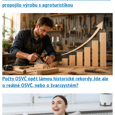
propojilo výrobu s agroturistikou
Počty OSVČ opět lámou historické rekordy. Jde ale
o reálné OSVČ, nebo o švarcsystém?