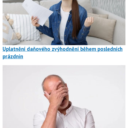
Uplatnění daňového zvýhodnění během posledních
prázdnin