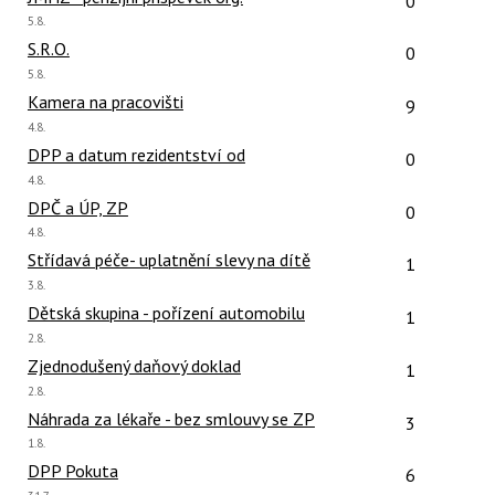
0
Poslední
5.8.
názor:
Počet reakcí
S.R.O.
0
Poslední
5.8.
názor:
Počet reakcí
Kamera na pracovišti
9
Poslední
4.8.
názor:
Počet reakcí
DPP a datum rezidentství od
0
Poslední
4.8.
názor:
Počet reakcí
DPČ a ÚP, ZP
0
Poslední
4.8.
názor:
Počet reakcí
Střídavá péče- uplatnění slevy na dítě
1
Poslední
3.8.
názor:
Počet reakcí
Dětská skupina - pořízení automobilu
1
Poslední
2.8.
názor:
Počet reakcí
Zjednodušený daňový doklad
1
Poslední
2.8.
názor:
Počet reakcí
Náhrada za lékaře - bez smlouvy se ZP
3
Poslední
1.8.
názor:
Počet reakcí
DPP Pokuta
6