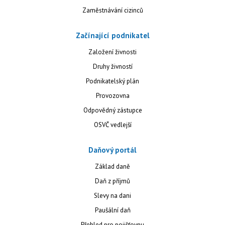
Zaměstnávání cizinců
Začínající podnikatel
Založení živnosti
Druhy živností
Podnikatelský plán
Provozovna
Odpovědný zástupce
OSVČ vedlejší
Daňový portál
Základ daně
Daň z příjmů
Slevy na dani
Paušální daň
Přehled pro pojišťovnu