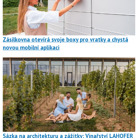
Zásilkovna otevírá svoje boxy pro vratky a chystá
novou mobilní aplikaci
Sázka na architekturu a zážitky: Vinařství LAHOFER