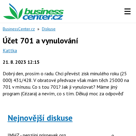
BusinessCenter.cz
»
Diskuse
Účet 701 a vynulování
Kattka
21. 8. 2023 12:15
Dobrý den, prosím o radu. Chci převést zisk minulého roku (25
000) 431/428. V obratové předvaze však mám těch 25000 na
701 v mínusu. Co s tou 701? Jak ji vynulovat? Máme jiný
program (Cézara) a nevím, co s tím. Děkuji moc za odpověď
Nejnovější diskuse
Počet reakcí
JMHZ - penzijni prispevek org.