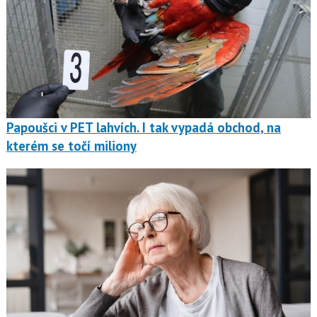
Papoušci v PET lahvích. I tak vypadá obchod, na
kterém se točí miliony