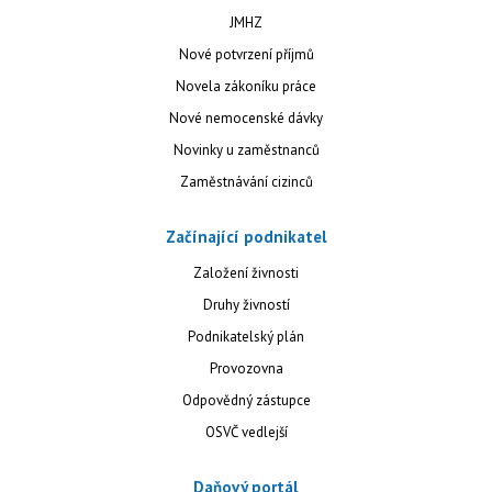
JMHZ
Nové potvrzení příjmů
Novela zákoníku práce
Nové nemocenské dávky
Novinky u zaměstnanců
Zaměstnávání cizinců
Začínající podnikatel
Založení živnosti
Druhy živností
Podnikatelský plán
Provozovna
Odpovědný zástupce
OSVČ vedlejší
Daňový portál