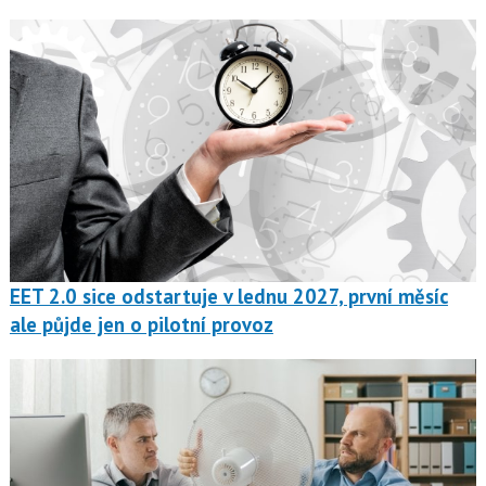
EET 2.0 sice odstartuje v lednu 2027, první měsíc
ale půjde jen o pilotní provoz