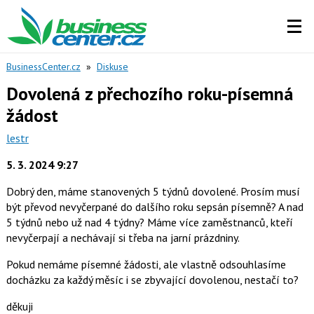
BusinessCenter.cz
»
Diskuse
Dovolená z přechozího roku-písemná
žádost
lestr
5. 3. 2024 9:27
Dobrý den, máme stanovených 5 týdnů dovolené. Prosím musí
být převod nevyčerpané do dalšího roku sepsán písemně? A nad
5 týdnů nebo už nad 4 týdny? Máme více zaměstnanců, kteří
nevyčerpají a nechávají si třeba na jarní prázdniny.
Pokud nemáme písemné žádosti, ale vlastně odsouhlasíme
docházku za každý měsíc i se zbyvající dovolenou, nestačí to?
děkuji