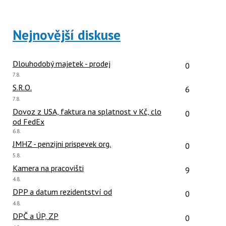
Nejnovější diskuse
Počet reakcí
Dlouhodobý majetek - prodej
0
Poslední
7.8.
názor:
Počet reakcí
S.R.O.
6
Poslední
7.8.
názor:
Počet reakcí
Dovoz z USA, faktura na splatnost v Kč, clo
0
od FedEx
Poslední
6.8.
názor:
Počet reakcí
JMHZ - penzijni prispevek org.
0
Poslední
5.8.
názor:
Počet reakcí
Kamera na pracovišti
9
Poslední
4.8.
názor:
Počet reakcí
DPP a datum rezidentství od
0
Poslední
4.8.
názor:
Počet reakcí
DPČ a ÚP, ZP
0