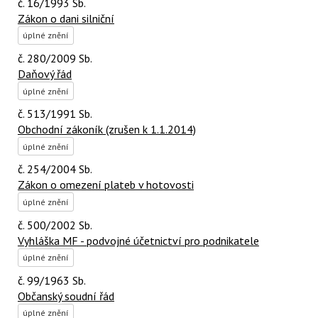
č. 16/1993 Sb.
Zákon o dani silniční
úplné znění
č. 280/2009 Sb.
Daňový řád
úplné znění
č. 513/1991 Sb.
Obchodní zákoník (zrušen k 1.1.2014)
úplné znění
č. 254/2004 Sb.
Zákon o omezení plateb v hotovosti
úplné znění
č. 500/2002 Sb.
Vyhláška MF - podvojné účetnictví pro podnikatele
úplné znění
č. 99/1963 Sb.
Občanský soudní řád
úplné znění