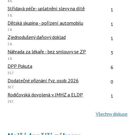
Poslední
4.8.
názor:
Počet reakcí
Střídavá péče- uplatnění slevy na dítě
1
Poslední
3.8.
názor:
Počet reakcí
Dětská skupina - pořízení automobilu
1
Poslední
2.8.
názor:
Počet reakcí
Zjednodušený daňový doklad
1
Poslední
2.8.
názor:
Počet reakcí
Náhrada za lékaře - bez smlouvy se ZP
3
Poslední
1.8.
názor:
Počet reakcí
DPP Pokuta
6
Poslední
31.7.
názor:
Počet reakcí
Dodatečné přiznání fyz. osob 2026
0
Poslední
30.7.
názor:
Počet reakcí
Rodičovská dovolená v JMHZ a ELDP
1
Poslední
29.7.
názor:
Všechny diskuse