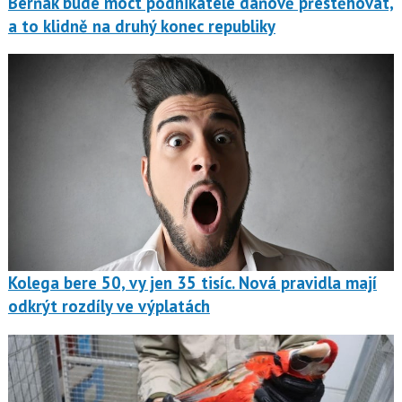
Berňák bude moct podnikatele daňově přestěhovat,
a to klidně na druhý konec republiky
Kolega bere 50, vy jen 35 tisíc. Nová pravidla mají
odkrýt rozdíly ve výplatách