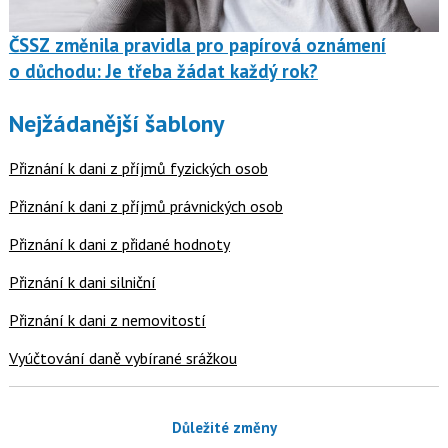
ČSSZ změnila pravidla pro papírová oznámení
o důchodu: Je třeba žádat každý rok?
Nejžádanější šablony
Přiznání k dani z příjmů fyzických osob
Přiznání k dani z příjmů právnických osob
Přiznání k dani z přidané hodnoty
Přiznání k dani silniční
Přiznání k dani z nemovitostí
Vyúčtování daně vybírané srážkou
Důležité změny