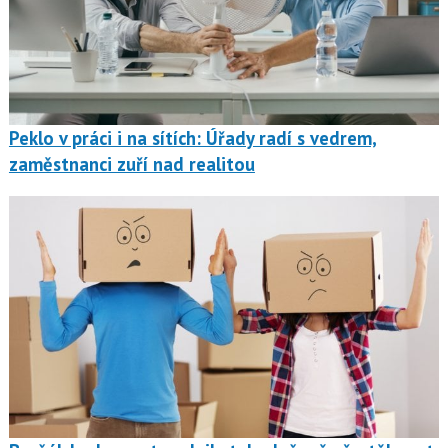
Peklo v práci i na sítích: Úřady radí s vedrem,
zaměstnanci zuří nad realitou