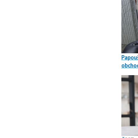
Papouš
obchod