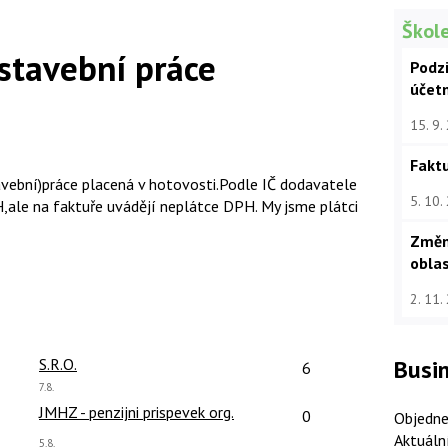
Škole
 stavební práce
Podz
účet
15. 9.
Faktu
aveb­ní)práce placená v hotovosti.Podle IČ dodavatele
5. 10.
PH,ale na faktuře uvádějí neplátce DPH. My jsme plátci
Změn
oblas
2. 11.
čet reakcí:
Počet reakcí:
Busin
S.R.O.
6
Poslední
7.8.
názor:
čet reakcí:
Počet reakcí:
JMHZ - penzijni prispevek org.
0
Objedne
Aktuáln
Poslední
5.8.