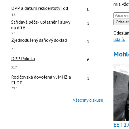
názor:
mít vžd
čet reakcí:
Počet reakcí:
DPP a datum rezidentství od
0
Poslední
4.8.
názor:
čet reakcí:
Počet reakcí:
Střídavá péče- uplatnění slevy
Odeslat
1
na dítě
Odeslán
Poslední
3.8.
názor:
údajů.
čet reakcí:
Počet reakcí:
Zjednodušený daňový doklad
1
Poslední
2.8.
Mohl
názor:
čet reakcí:
Počet reakcí:
DPP Pokuta
6
Poslední
31.7.
názor:
čet reakcí:
Počet reakcí:
Rodičovská dovolená v JMHZ a
1
ELDP
Poslední
29.7.
názor:
Všechny diskuse
EET 2.