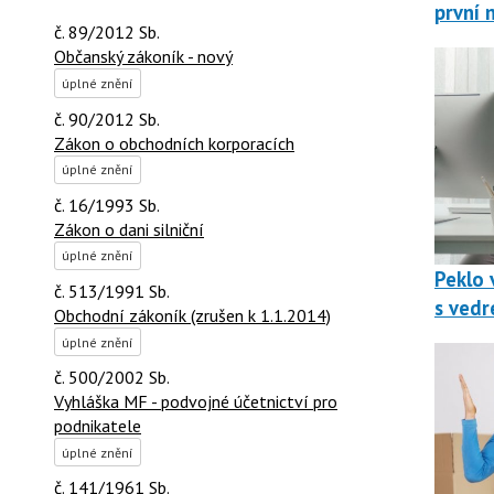
první 
č. 89/2012 Sb.
Občanský zákoník - nový
úplné znění
č. 90/2012 Sb.
Zákon o obchodních korporacích
úplné znění
č. 16/1993 Sb.
Zákon o dani silniční
úplné znění
Peklo v
č. 513/1991 Sb.
s vedr
Obchodní zákoník (zrušen k 1.1.2014)
úplné znění
č. 500/2002 Sb.
Vyhláška MF - podvojné účetnictví pro
podnikatele
úplné znění
č. 141/1961 Sb.