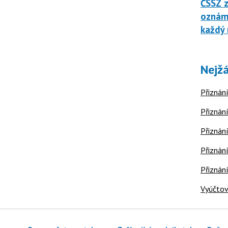
ČSSZ z
oznáme
každý 
Nejžá
Přiznání
Přiznání
Přiznání
Přiznání
Přiznán
Vyúčtov