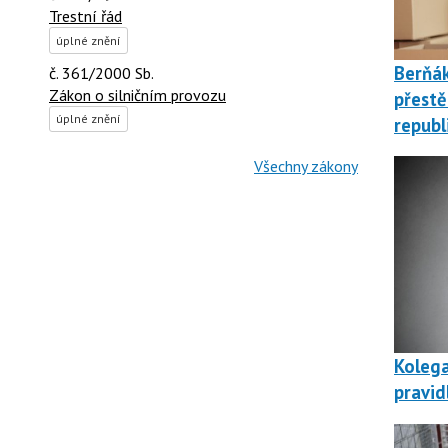
Trestní řád
úplné znění
Berňá
č. 361/2000 Sb.
Zákon o silničním provozu
přestě
úplné znění
republ
Všechny zákony
Kolega
pravid