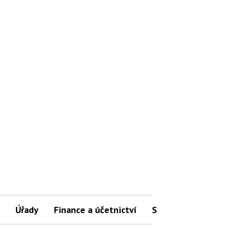
Úřady
Finance a účetnictví
Slovníček pojmů