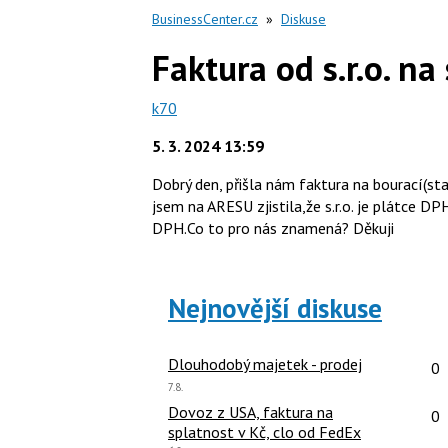
BusinessCenter.cz
»
Diskuse
Faktura od s.r.o. na
k70
5. 3. 2024 13:59
Dobrý den, přišla nám faktura na bourací(st
jsem na ARESU zjistila,že s.r.o. je plátce D
DPH.Co to pro nás znamená? Děkuji
Nejnovější diskuse
Po
Dlouhodobý majetek - prodej
0
Poslední
7.8.
názor:
Po
Dovoz z USA, faktura na
0
splatnost v Kč, clo od FedEx