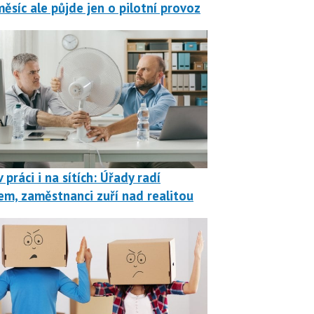
měsíc ale půjde jen o pilotní provoz
 práci i na sítích: Úřady radí
em, zaměstnanci zuří nad realitou