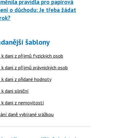
měnila pravidla pro papírová
ní o důchodu: Je třeba žádat
rok?
danější šablony
 k dani z příjmů fyzických osob
 k dani z příjmů právnických osob
 k dani z přidané hodnoty
 k dani silniční
í k dani z nemovitostí
ání daně vybírané srážkou