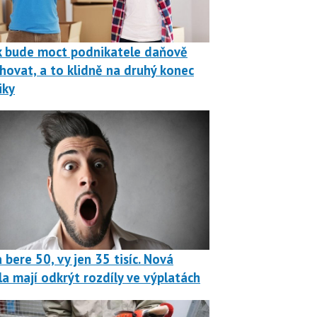
k bude moct podnikatele daňově
hovat, a to klidně na druhý konec
iky
 bere 50, vy jen 35 tisíc. Nová
la mají odkrýt rozdíly ve výplatách