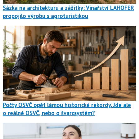
Sázka na architekturu a zážitky: Vinařství LAHOFER
propojilo výrobu s agroturistikou
Počty OSVČ opět lámou historické rekordy. Jde ale
o reálné OSVČ, nebo o švarcsystém?