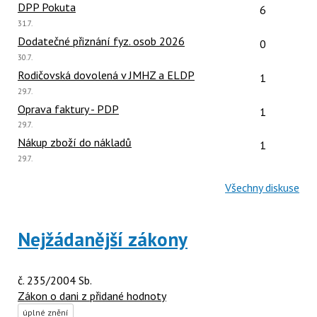
Počet reakcí
DPP Pokuta
6
Poslední
31.7.
názor:
Počet reakcí
Dodatečné přiznání fyz. osob 2026
0
Poslední
30.7.
názor:
Počet reakcí
Rodičovská dovolená v JMHZ a ELDP
1
Poslední
29.7.
názor:
Počet reakcí
Oprava faktury - PDP
1
Poslední
29.7.
názor:
Počet reakcí
Nákup zboží do nákladů
1
Poslední
29.7.
názor:
Všechny diskuse
Nejžádanější zákony
č. 235/2004 Sb.
Zákon o dani z přidané hodnoty
úplné znění