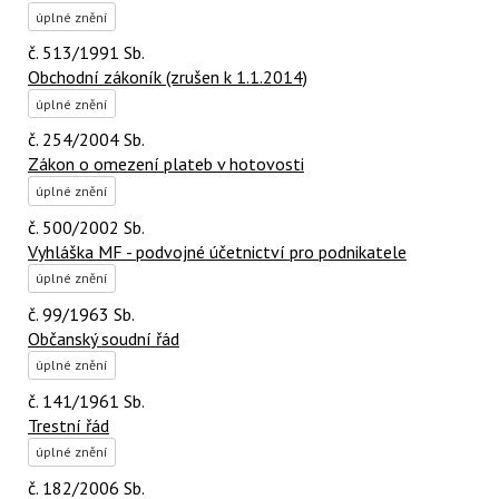
úplné znění
č. 513/1991 Sb.
Obchodní zákoník (zrušen k 1.1.2014)
úplné znění
č. 254/2004 Sb.
Zákon o omezení plateb v hotovosti
úplné znění
č. 500/2002 Sb.
Vyhláška MF - podvojné účetnictví pro podnikatele
úplné znění
č. 99/1963 Sb.
Občanský soudní řád
úplné znění
č. 141/1961 Sb.
Trestní řád
úplné znění
č. 182/2006 Sb.