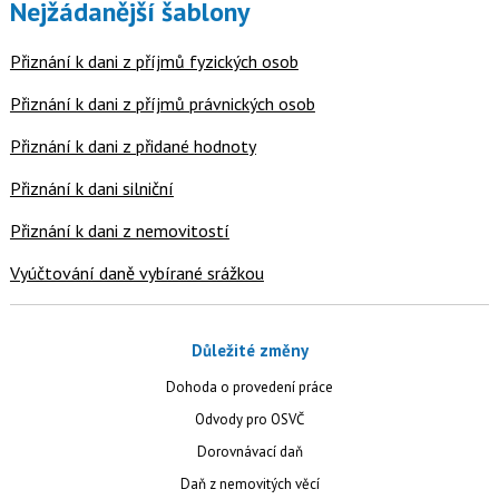
Nejžádanější šablony
Přiznání k dani z příjmů fyzických osob
Přiznání k dani z příjmů právnických osob
Přiznání k dani z přidané hodnoty
Přiznání k dani silniční
Přiznání k dani z nemovitostí
Vyúčtování daně vybírané srážkou
Důležité změny
Dohoda o provedení práce
Odvody pro OSVČ
Dorovnávací daň
Daň z nemovitých věcí