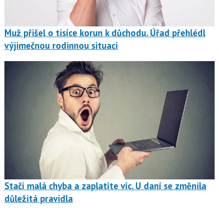
Muž přišel o tisíce korun k důchodu. Úřad přehlédl
výjimečnou rodinnou situaci
Stačí malá chyba a zaplatíte víc. U daní se změnila
důležitá pravidla