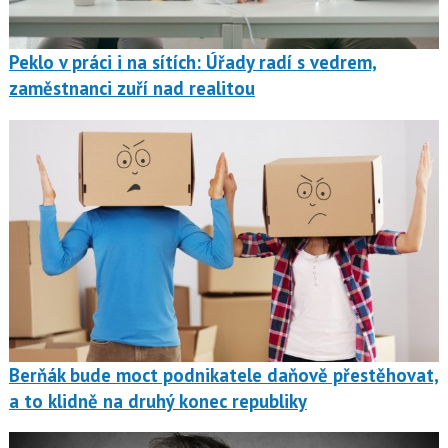
Peklo v práci i na sítích: Úřady radí s vedrem,
zaměstnanci zuří nad realitou
Berňák bude moct podnikatele daňově přestěhovat,
a to klidně na druhý konec republiky