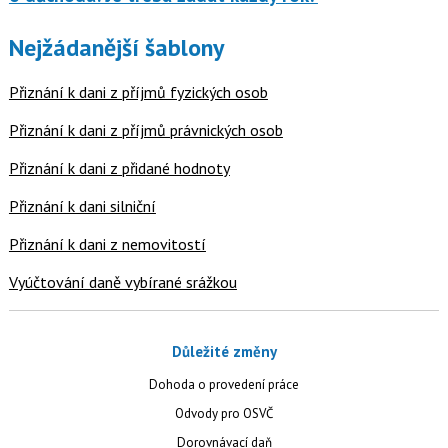
Nejžádanější šablony
Přiznání k dani z příjmů fyzických osob
Přiznání k dani z příjmů právnických osob
Přiznání k dani z přidané hodnoty
Přiznání k dani silniční
Přiznání k dani z nemovitostí
Vyúčtování daně vybírané srážkou
Důležité změny
Dohoda o provedení práce
Odvody pro OSVČ
Dorovnávací daň