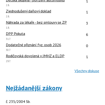
1
Poslední
2.8.
názor:
Počet reakcí
Zjednodušený daňový doklad
1
Poslední
2.8.
názor:
Počet reakcí
Náhrada za lékaře - bez smlouvy se ZP
3
Poslední
1.8.
názor:
Počet reakcí
DPP Pokuta
6
Poslední
31.7.
názor:
Počet reakcí
Dodatečné přiznání fyz. osob 2026
0
Poslední
30.7.
názor:
Počet reakcí
Rodičovská dovolená v JMHZ a ELDP
1
Poslední
29.7.
názor:
Všechny diskuse
Nejžádanější zákony
č. 235/2004 Sb.