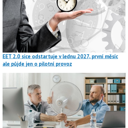
EET 2.0 sice odstartuje v lednu 2027, první měsíc
ale půjde jen o pilotní provoz