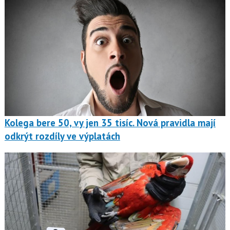
Kolega bere 50, vy jen 35 tisíc. Nová pravidla mají
odkrýt rozdíly ve výplatách