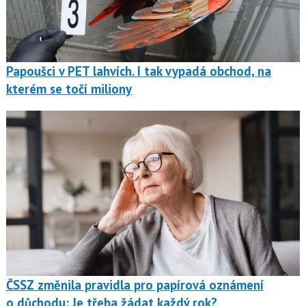
Papoušci v PET lahvích. I tak vypadá obchod, na
kterém se točí miliony
ČSSZ změnila pravidla pro papírová oznámení
o důchodu: Je třeba žádat každý rok?