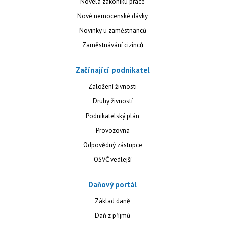
Novela zákoníku práce
Nové nemocenské dávky
Novinky u zaměstnanců
Zaměstnávání cizinců
Začínající podnikatel
Založení živnosti
Druhy živností
Podnikatelský plán
Provozovna
Odpovědný zástupce
OSVČ vedlejší
Daňový portál
Základ daně
Daň z příjmů