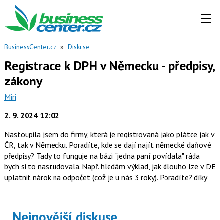
BusinessCenter.cz
»
Diskuse
Registrace k DPH v Německu - předpisy,
zákony
Miri
2. 9. 2024 12:02
Nastoupila jsem do firmy, která je registrovaná jako plátce jak v
ČR, tak v Německu. Poradíte, kde se dají najít německé daňové
předpisy? Tady to funguje na bázi "jedna paní povídala" ráda
bych si to nastudovala. Např. hledám výklad, jak dlouho lze v DE
uplatnit nárok na odpočet (což je u nás 3 roky). Poradíte? díky
Nejnovější diskuse