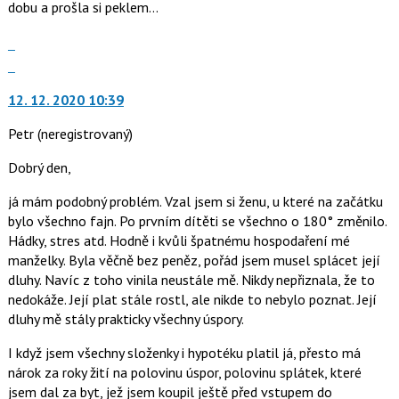
dobu a prošla si peklem...
i
klávesy
Zobrazit
N
celé
Skok
pro
vlákno
na
následující
12. 12. 2020 10:39
další
a
nový
Petr
(neregistrovaný)
P
názor.
pro
K
Dobrý den,
předchozí
navigaci
nový
lze
já mám podobný problém. Vzal jsem si ženu, u které na začátku
názor
použít
bylo všechno fajn. Po prvním dítěti se všechno o 180° změnilo.
i
Hádky, stres atd. Hodně i kvůli špatnému hospodaření mé
klávesy
manželky. Byla věčně bez peněz, pořád jsem musel splácet její
N
dluhy. Navíc z toho vinila neustále mě. Nikdy nepřiznala, že to
pro
nedokáže. Její plat stále rostl, ale nikde to nebylo poznat. Její
následující
dluhy mě stály prakticky všechny úspory.
a
I když jsem všechny složenky i hypotéku platil já, přesto má
P
nárok za roky žití na polovinu úspor, polovinu splátek, které
pro
jsem dal za byt, jež jsem koupil ještě před vstupem do
předchozí