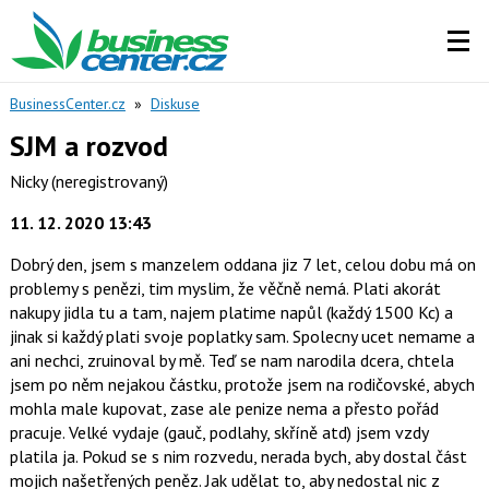
BusinessCenter.cz
»
Diskuse
SJM a rozvod
Nicky
(neregistrovaný)
11. 12. 2020 13:43
Dobrý den, jsem s manzelem oddana jiz 7 let, celou dobu má on
problemy s penězi, tim myslim, že věčně nemá. Plati akorát
nakupy jidla tu a tam, najem platime napůl (každý 1500 Kc) a
jinak si každý plati svoje poplatky sam. Spolecny ucet nemame a
ani nechci, zruinoval by mě. Teď se nam narodila dcera, chtela
jsem po něm nejakou částku, protože jsem na rodičovské, abych
mohla male kupovat, zase ale penize nema a přesto pořád
pracuje. Velké vydaje (gauč, podlahy, skříně atd) jsem vzdy
platila ja. Pokud se s nim rozvedu, nerada bych, aby dostal část
mojich našetřených peněz. Jak udělat to, aby nedostal nic z