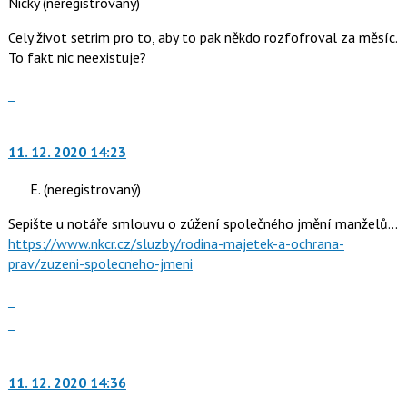
Nicky
(neregistrovaný)
názor.
K
Cely život setrim pro to, aby to pak někdo rozfofroval za měsíc.
navigaci
To fakt nic neexistuje?
lze
použít
Zobrazit
i
celé
Skok
klávesy
vlákno
na
N
11. 12. 2020 14:23
další
pro
nový
E.
(neregistrovaný)
následující
názor.
a
K
Sepište u notáře smlouvu o zúžení společného jmění manželů...
P
navigaci
https://www.nkcr.cz/sluzby/rodina-majetek-a-ochrana-
pro
lze
prav/zuzeni-spolecneho-jmeni
předchozí
použít
nový
i
Zobrazit
názor
klávesy
celé
Skok
N
vlákno
na
pro
další
následující
nový
11. 12. 2020 14:36
a
názor.