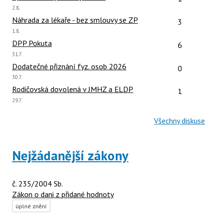
Poslední
2.8.
názor:
Počet reakcí
Náhrada za lékaře - bez smlouvy se ZP
3
Poslední
1.8.
názor:
Počet reakcí
DPP Pokuta
6
Poslední
31.7.
názor:
Počet reakcí
Dodatečné přiznání fyz. osob 2026
0
Poslední
30.7.
názor:
Počet reakcí
Rodičovská dovolená v JMHZ a ELDP
1
Poslední
29.7.
názor:
Všechny diskuse
Nejžádanější zákony
č. 235/2004 Sb.
Zákon o dani z přidané hodnoty
úplné znění