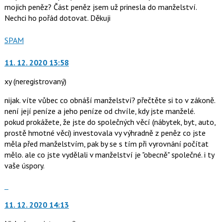
mojich peněz? Část peněz jsem už prinesla do manželství.
Nechci ho pořád dotovat. Děkuji
Nahlásit
SPAM
moderátorům
jako
11. 12. 2020 13:58
xy
(neregistrovaný)
nijak. víte vůbec co obnáší manželství? přečtěte si to v zákoně.
není její peníze a jeho peníze od chvíle, kdy jste manželé.
pokud prokážete, že jste do společných věcí (nábytek, byt, auto,
prostě hmotné věci) investovala vy výhradně z peněz co jste
měla před manželstvím, pak by se s tím při vyrovnání počítat
mělo. ale co jste vydělali v manželství je "obecně" společné. i ty
vaše úspory.
Skok
na
11. 12. 2020 14:13
další
nový