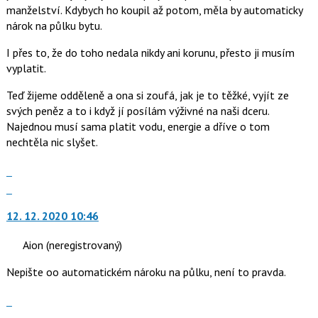
manželství. Kdybych ho koupil až potom, měla by automaticky
nový
nárok na půlku bytu.
názor
I přes to, že do toho nedala nikdy ani korunu, přesto ji musím
vyplatit.
Teď žijeme odděleně a ona si zoufá, jak je to těžké, vyjít ze
svých peněz a to i když jí posílám výživné na naši dceru.
Najednou musí sama platit vodu, energie a dříve o tom
nechtěla nic slyšet.
Zobrazit
celé
Skok
vlákno
na
12. 12. 2020 10:46
další
nový
Aion
(neregistrovaný)
názor.
K
Nepište oo automatickém nároku na půlku, není to pravda.
navigaci
lze
Zobrazit
použít
celé
Skok