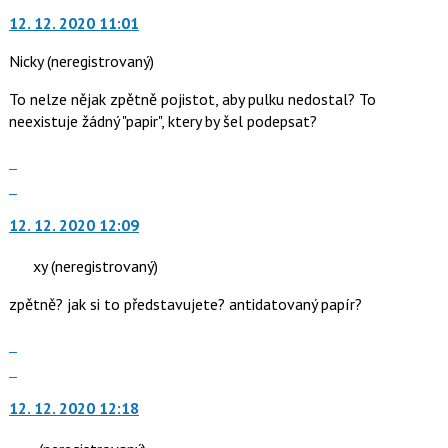
vlákno
na
N
12. 12. 2020 11:01
další
pro
nový
Nicky
(neregistrovaný)
následující
názor.
a
K
To nelze nějak zpětně pojistot, aby pulku nedostal? To
P
navigaci
neexistuje žádný "papir", ktery by šel podepsat?
pro
lze
předchozí
použít
Zobrazit
nový
i
celé
Skok
názor
klávesy
vlákno
na
N
12. 12. 2020 12:09
další
pro
nový
xy
(neregistrovaný)
následující
názor.
a
K
zpětně? jak si to představujete? antidatovaný papír?
P
navigaci
pro
lze
Zobrazit
předchozí
použít
celé
Skok
nový
i
vlákno
na
názor
klávesy
12. 12. 2020 12:18
další
N
nový
pro