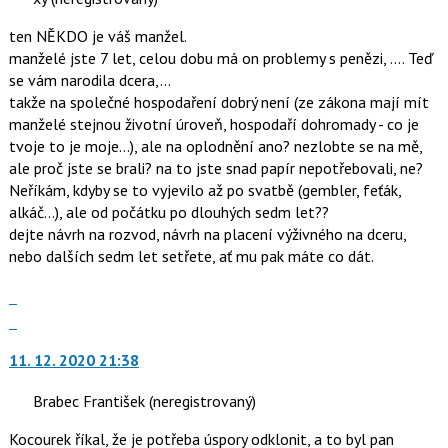
názor.
P
K
ten NĚKDO je váš manžel.
pro
navigaci
manželé jste 7 let, celou dobu má on problemy s penězi, .... Teď
předchozí
lze
se vám narodila dcera,...
nový
použít
takže na společné hospodaření dobrý není (ze zákona mají mít
názor
i
manželé stejnou životní úroveň, hospodaří dohromady - co je
klávesy
tvoje to je moje...), ale na oplodnění ano? nezlobte se na mě,
N
ale proč jste se brali? na to jste snad papír nepotřebovali, ne?
pro
Neříkám, kdyby se to vyjevilo až po svatbě (gembler, feťák,
následující
alkáč...), ale od počátku po dlouhých sedm let??
a
dejte návrh na rozvod, návrh na placení výživného na dceru,
P
nebo dalších sedm let setřete, ať mu pak máte co dát.
pro
předchozí
Zobrazit
nový
celé
Skok
názor
vlákno
na
11. 12. 2020 21:38
další
nový
Brabec František
(neregistrovaný)
názor.
K
Kocourek říkal, že je potřeba úspory odklonit, a to byl pan