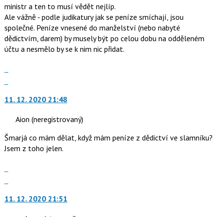
navigaci
ministr a ten to musí vědět nejlíp.
lze
Ale vážně - podle judikatury jak se peníze smíchají, jsou
použít
společné. Peníze vnesené do manželství (nebo nabyté
i
dědictvím, darem) by musely být po celou dobu na odděleném
klávesy
účtu a nesmělo by se k nim nic přidat.
N
pro
Zobrazit
následující
celé
Skok
a
vlákno
na
P
11. 12. 2020 21:48
další
pro
nový
předchozí
Aion
(neregistrovaný)
názor.
nový
K
Šmarjá co mám dělat, když mám peníze z dědictví ve slamníku?
názor
navigaci
Jsem z toho jelen.
lze
použít
Zobrazit
i
celé
Skok
klávesy
vlákno
na
N
11. 12. 2020 21:51
další
pro
nový