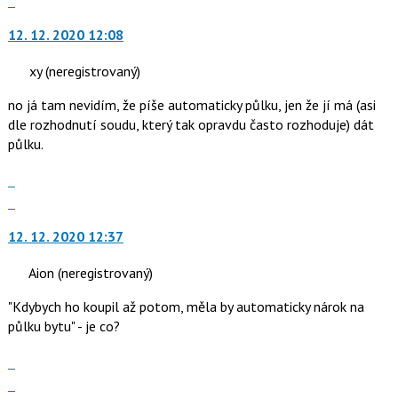
i
vlákno
na
klávesy
12. 12. 2020 12:08
další
N
nový
pro
xy
(neregistrovaný)
názor.
následující
K
no já tam nevidím, že píše automaticky půlku, jen že jí má (asi
a
navigaci
dle rozhodnutí soudu, který tak opravdu často rozhoduje) dát
P
lze
půlku.
pro
použít
předchozí
i
Zobrazit
nový
klávesy
celé
Skok
názor
N
vlákno
na
pro
12. 12. 2020 12:37
další
následující
nový
a
Aion
(neregistrovaný)
názor.
P
K
"Kdybych ho koupil až potom, měla by automaticky nárok na
pro
navigaci
půlku bytu" - je co?
předchozí
lze
nový
použít
Zobrazit
názor
i
celé
Skok
klávesy