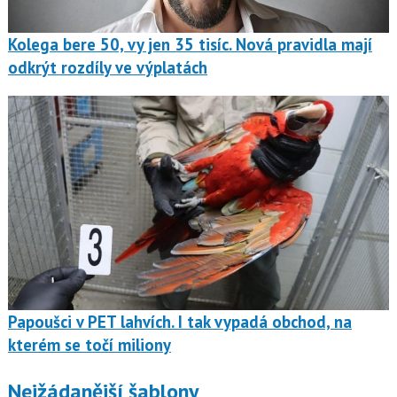
Kolega bere 50, vy jen 35 tisíc. Nová pravidla mají
odkrýt rozdíly ve výplatách
Papoušci v PET lahvích. I tak vypadá obchod, na
kterém se točí miliony
Nejžádanější šablony