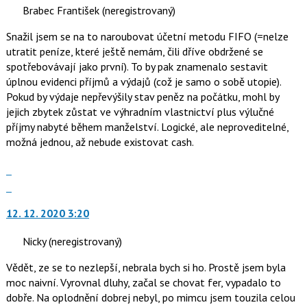
P
Brabec František
(neregistrovaný)
názor.
pro
K
Snažil jsem se na to naroubovat účetní metodu FIFO (=nelze
předchozí
navigaci
utratit peníze, které ještě nemám, čili dříve obdržené se
nový
lze
spotřebovávají jako první). To by pak znamenalo sestavit
názor
použít
úplnou evidenci příjmů a výdajů (což je samo o sobě utopie).
i
Pokud by výdaje nepřevýšily stav peněz na počátku, mohl by
klávesy
jejich zbytek zůstat ve výhradním vlastnictví plus výlučné
N
příjmy nabyté během manželství. Logické, ale neproveditelné,
pro
možná jednou, až nebude existovat cash.
následující
a
Zobrazit
P
celé
Skok
pro
vlákno
na
předchozí
12. 12. 2020 3:20
další
nový
nový
názor
Nicky
(neregistrovaný)
názor.
K
Vědět, ze se to nezlepší, nebrala bych si ho. Prostě jsem byla
navigaci
moc naivní. Vyrovnal dluhy, začal se chovat fer, vypadalo to
lze
dobře. Na oplodnění dobrej nebyl, po mimcu jsem touzila celou
použít