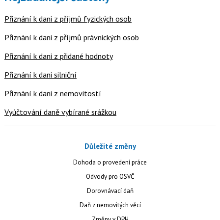
Přiznání k dani z příjmů fyzických osob
Přiznání k dani z příjmů právnických osob
Přiznání k dani z přidané hodnoty
Přiznání k dani silniční
Přiznání k dani z nemovitostí
Vyúčtování daně vybírané srážkou
Důležité změny
Dohoda o provedení práce
Odvody pro OSVČ
Dorovnávací daň
Daň z nemovitých věcí
Změny v DPH