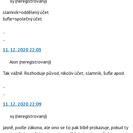
následující
xy
(neregistrovaný)
názor.
a
K
slamník=oddělený účet
P
navigaci
šufle=společný účet
pro
lze
předchozí
použít
Zobrazit
nový
i
celé
Skok
názor
klávesy
vlákno
na
N
11. 12. 2020 22:03
další
pro
nový
následující
Aion
(neregistrovaný)
názor.
a
K
Tak vážně. Rozhoduje původ, nikoliv účet, slamník, šufle apod.
P
navigaci
pro
lze
Zobrazit
předchozí
použít
celé
Skok
nový
i
vlákno
na
názor
klávesy
11. 12. 2020 22:09
další
N
nový
pro
xy
(neregistrovaný)
názor.
následující
K
jasně, podle zákona, ale ono se to pak blbě prokazuje, pokud ty
a
navigaci