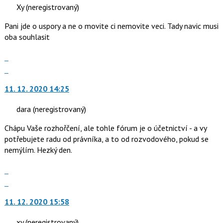
P
K
Xy
(neregistrovaný)
pro
navigaci
předchozí
Pani jde o uspory a ne o movite ci nemovite veci. Tady navic musi
lze
nový
oba souhlasit
použít
názor
i
Zobrazit
klávesy
celé
Skok
N
vlákno
na
pro
11. 12. 2020 14:25
další
následující
nový
a
dara
(neregistrovaný)
názor.
P
K
pro
Chápu Vaše rozhořčení, ale tohle fórum je o účetnictví - a vy
navigaci
předchozí
potřebujete radu od právníka, a to od rozvodového, pokud se
lze
nový
nemýlím. Hezký den.
použít
názor
i
Zobrazit
klávesy
celé
Skok
N
vlákno
na
pro
11. 12. 2020 15:58
další
následující
nový
a
xy
(neregistrovaný)