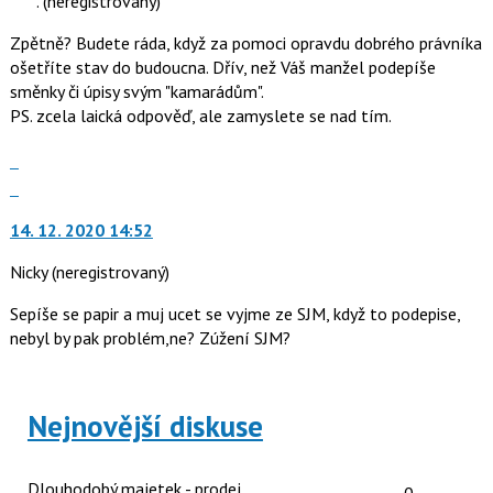
.
(neregistrovaný)
názor.
následující
K
Zpětně? Budete ráda, když za pomoci opravdu dobrého právníka
a
navigaci
ošetříte stav do budoucna. Dřív, než Váš manžel podepíše
P
lze
směnky či úpisy svým "kamarádům".
pro
použít
PS. zcela laická odpověď, ale zamyslete se nad tím.
předchozí
i
nový
klávesy
Zobrazit
názor
N
celé
Skok
pro
vlákno
na
následující
14. 12. 2020 14:52
další
a
nový
Nicky
(neregistrovaný)
P
názor.
pro
K
Sepíše se papir a muj ucet se vyjme ze SJM, když to podepise,
předchozí
navigaci
nebyl by pak problém,ne? Zúžení SJM?
nový
lze
názor
použít
i
Nejnovější diskuse
klávesy
N
pro
Počet reakcí
Dlouhodobý majetek - prodej
0