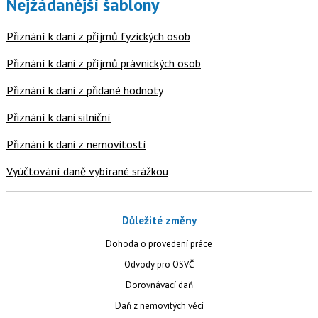
Nejžádanější šablony
Přiznání k dani z příjmů fyzických osob
Přiznání k dani z příjmů právnických osob
Přiznání k dani z přidané hodnoty
Přiznání k dani silniční
Přiznání k dani z nemovitostí
Vyúčtování daně vybírané srážkou
Důležité změny
Dohoda o provedení práce
Odvody pro OSVČ
Dorovnávací daň
Daň z nemovitých věcí