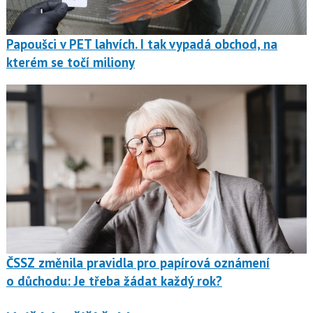
Papoušci v PET lahvích. I tak vypadá obchod, na
kterém se točí miliony
ČSSZ změnila pravidla pro papírová oznámení
o důchodu: Je třeba žádat každý rok?