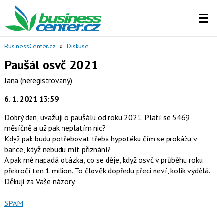
BusinessCenter.cz
»
Diskuse
Paušál osvč 2021
Jana
(neregistrovaný)
6. 1. 2021 13:59
Dobrý den, uvažuji o paušálu od roku 2021. Platí se 5469
měsíčně a už pak neplatím nic?
Když pak budu potřebovat třeba hypotéku čím se prokážu v
bance, když nebudu mít přiznání?
A pak mě napadá otázka, co se děje, když osvč v průběhu roku
překročí ten 1 milion. To člověk dopředu přeci neví, kolik vydělá.
Děkuji za Vaše názory.
Nahlásit
SPAM
moderátorům