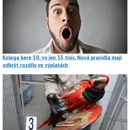
Kolega bere 50, vy jen 35 tisíc. Nová pravidla mají
odkrýt rozdíly ve výplatách