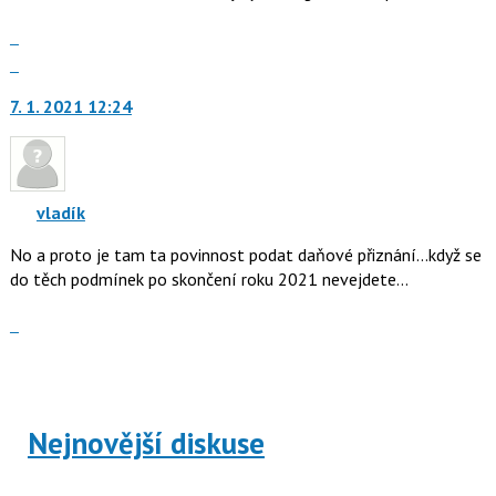
lze
použít
Zobrazit
i
celé
Skok
klávesy
vlákno
na
N
7. 1. 2021 12:24
další
pro
nový
následující
názor.
a
K
P
navigaci
vladík
pro
lze
předchozí
No a proto je tam ta povinnost podat daňové přiznání...když se
použít
nový
do těch podmínek po skončení roku 2021 nevejdete...
i
názor
klávesy
Zobrazit
N
celé
pro
vlákno
následující
a
P
Nejnovější diskuse
pro
předchozí