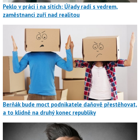
Peklo v práci i na sítích: Úřady radí s vedrem,
zaměstnanci zuří nad realitou
Berňák bude moct podnikatele daňově přestěhovat,
a to klidně na druhý konec republiky