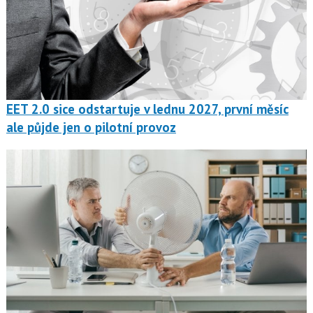
EET 2.0 sice odstartuje v lednu 2027, první měsíc
ale půjde jen o pilotní provoz