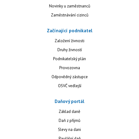
Novinky u zaměstnanců
Zaměstnávání cizinců
Začínající podnikatel
Založení živnosti
Druhy živností
Podnikatelský plán
Provozovna
Odpovědný zástupce
OSVČ vedlejší
Daňový portál
Základ daně
Daň z příjmů
Slevy na dani
Paušální daň