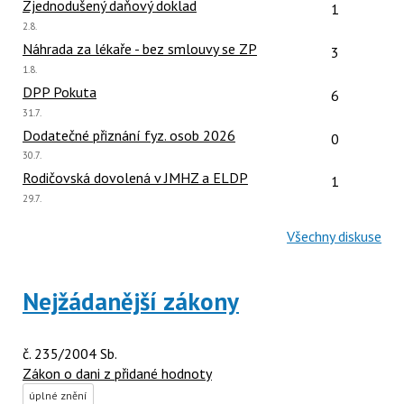
Počet reakcí
Zjednodušený daňový doklad
1
Poslední
2.8.
názor:
Počet reakcí
Náhrada za lékaře - bez smlouvy se ZP
3
Poslední
1.8.
názor:
Počet reakcí
DPP Pokuta
6
Poslední
31.7.
názor:
Počet reakcí
Dodatečné přiznání fyz. osob 2026
0
Poslední
30.7.
názor:
Počet reakcí
Rodičovská dovolená v JMHZ a ELDP
1
Poslední
29.7.
názor:
Všechny diskuse
Nejžádanější zákony
č. 235/2004 Sb.
Zákon o dani z přidané hodnoty
úplné znění