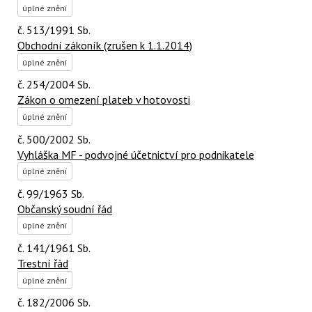
úplné znění
č. 513/1991 Sb.
Obchodní zákoník (zrušen k 1.1.2014)
úplné znění
č. 254/2004 Sb.
Zákon o omezení plateb v hotovosti
úplné znění
č. 500/2002 Sb.
Vyhláška MF - podvojné účetnictví pro podnikatele
úplné znění
č. 99/1963 Sb.
Občanský soudní řád
úplné znění
č. 141/1961 Sb.
Trestní řád
úplné znění
č. 182/2006 Sb.