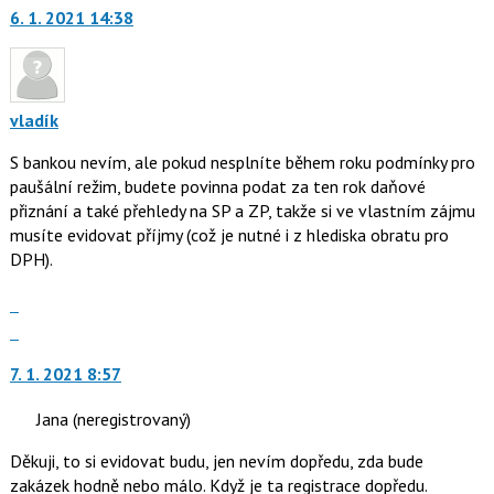
jako
6. 1. 2021 14:38
vladík
S bankou nevím, ale pokud nesplníte během roku podmínky pro
paušální režim, budete povinna podat za ten rok daňové
přiznání a také přehledy na SP a ZP, takže si ve vlastním zájmu
musíte evidovat příjmy (což je nutné i z hlediska obratu pro
DPH).
Zobrazit
celé
Skok
vlákno
na
7. 1. 2021 8:57
další
nový
Jana
(neregistrovaný)
názor.
K
Děkuji, to si evidovat budu, jen nevím dopředu, zda bude
navigaci
zakázek hodně nebo málo. Když je ta registrace dopředu.