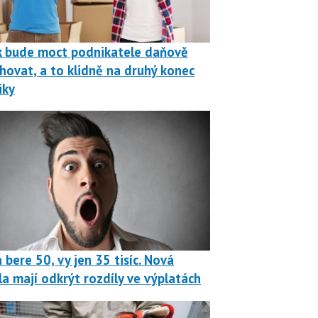
k bude moct podnikatele daňově
hovat, a to klidně na druhý konec
iky
 bere 50, vy jen 35 tisíc. Nová
la mají odkrýt rozdíly ve výplatách