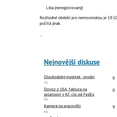
nový
pro
Líba
(neregistrovaný)
názor.
předchozí
K
nový
Rozhodné období pro nemocenskou je 19.10.
navigaci
názor
počítá jinak.
lze
použít
Zobrazit
i
celé
klávesy
vlákno
N
pro
Nejnovější diskuse
následující
a
P
Po
Dlouhodobý majetek - prodej
0
pro
Poslední
7.8.
předchozí
názor:
Po
Dovoz z USA, faktura na
nový
0
splatnost v Kč, clo od FedEx
názor
Poslední
6.8.
názor:
Po
Kamera na pracovišti
9
Poslední
4.8.
názor: