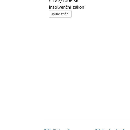
č. 182/2006 Sb.
Insolvenční zákon
úplné znění