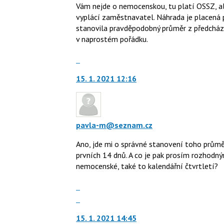
Vám nejde o nemocenskou, tu platí OSSZ, al
vyplácí zaměstnavatel. Náhrada je placená 
stanovila pravděpodobný průměr z předcházej
v naprostém pořádku.
Skok
na
15. 1. 2021 12:16
další
nový
názor.
K
navigaci
pavla-m@seznam.cz
lze
Ano, jde mi o správné stanovení toho prům
použít
prvních 14 dnů. A co je pak prosím rozhod
i
nemocenské, také to kalendářní čtvrtletí?
klávesy
N
Zobrazit
pro
celé
Skok
následující
vlákno
na
a
15. 1. 2021 14:45
další
P