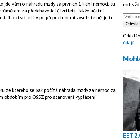
e jde vám o náhradu mzdy za prvnich 14 dní nemoci, tu
mít vžd
průměrem za předcházející čtvrtletí. Takže účetní
ícího čtvrtletí. A po přepočtení mi vyšel stejně, je to
Odeslat
Odeslán
údajů.
Mohl
ěru ze kterého se pak počítá náhrada mzdy za nemoc za
ným obdobím pro OSSZ pro stanovení vyplácení
EET 2.