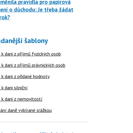
měnila pravidla pro papírová
ní o důchodu: Je třeba žádat
rok?
danější šablony
 k dani z příjmů fyzických osob
 k dani z příjmů právnických osob
 k dani z přidané hodnoty
 k dani silniční
í k dani z nemovitostí
ání daně vybírané srážkou