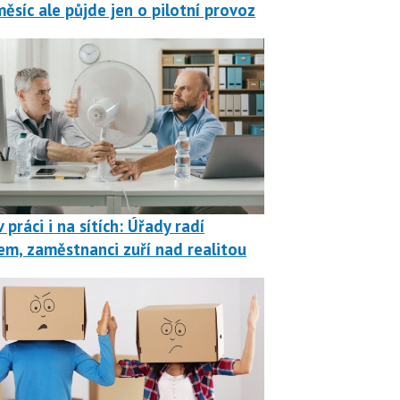
měsíc ale půjde jen o pilotní provoz
 práci i na sítích: Úřady radí
em, zaměstnanci zuří nad realitou