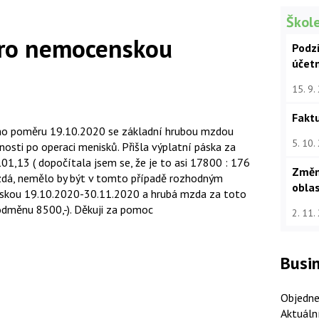
Škole
ro nemocenskou
Podz
účet
15. 9.
Faktu
ního poměru 19.10.2020 se základní hrubou mzdou
5. 10.
nosti po operaci menisků. Přišla výplatní páska za
101,13 ( dopočítala jsem se, že je to asi 17800 : 176
Změn
ezdá, nemělo by být v tomto případě rozhodným
oblas
skou 19.10.2020-30.11.2020 a hrubá mzda za toto
odměnu 8500,-). Děkuji za pomoc
2. 11.
Busin
Objedne
Aktuáln