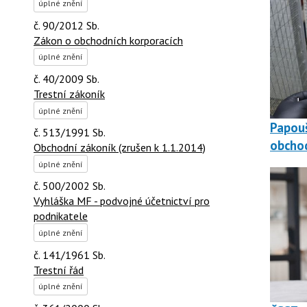
úplné znění
č. 90/2012 Sb.
Zákon o obchodních korporacích
úplné znění
č. 40/2009 Sb.
Trestní zákoník
úplné znění
Papouš
č. 513/1991 Sb.
obchod
Obchodní zákoník (zrušen k 1.1.2014)
úplné znění
č. 500/2002 Sb.
Vyhláška MF - podvojné účetnictví pro
podnikatele
úplné znění
č. 141/1961 Sb.
Trestní řád
úplné znění