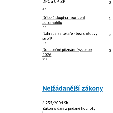
Po
DPČ a ÚP, ZP
0
Poslední
4.8.
názor:
Po
Dětská skupina - pořízení
1
automobilu
Poslední
2.8.
názor:
Po
Náhrada za lékaře - bez smlouvy
3
se ZP
Poslední
1.8.
názor:
Po
Dodatečné přiznání fyz. osob
0
2026
Poslední
30.7.
názor:
Nejžádanější zákony
č. 235/2004 Sb.
Zákon o dani z přidané hodnoty