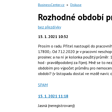
BusinessCenter.cz
»
Diskuse
Rozhodné období p
bez přezdívky
15. 1. 2021 10:52
Prosím o radu. Přítel nastoupil do pracov
17800,-. Od 7.12.2020 je v pracovní neschop
prosinec a na ní je kolonka použitý průměr: 
hod - pravděpodobný za říjen). Mně se to n
obdobím pro výpočet průměru pro nemocen
období? (v listopadu dostal ve mzdě navíc 
Nahlásit
SPAM
moderátorům
jako
15. 1. 2021 11:18
Jasná
(neregistrovaný)