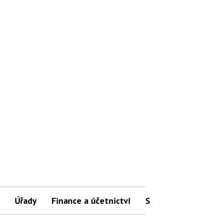
Úřady
Finance a účetnictví
Slovníček pojmů