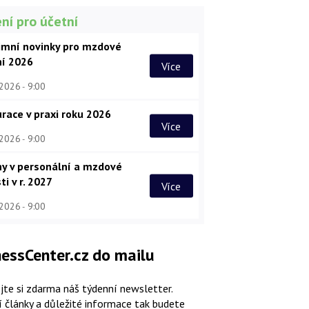
ní pro účetní
imní novinky pro mzdové
ní 2026
Více
 2026
9:00
race v praxi roku 2026
Více
 2026
9:00
y v personální a mzdové
ti v r. 2027
Více
 2026
9:00
essCenter.cz do mailu
jte si zdarma náš týdenní newsletter.
í články a důležité informace tak budete