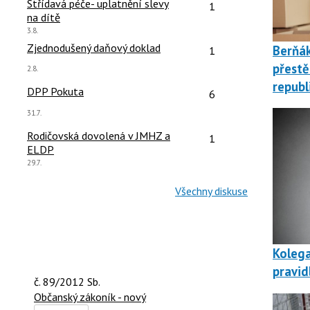
čet reakcí:
Počet reakcí:
Střídavá péče- uplatnění slevy
1
na dítě
Poslední
3.8.
názor:
čet reakcí:
Počet reakcí:
Zjednodušený daňový doklad
Berňá
1
přestě
Poslední
2.8.
názor:
republ
čet reakcí:
Počet reakcí:
DPP Pokuta
6
Poslední
31.7.
názor:
čet reakcí:
Počet reakcí:
Rodičovská dovolená v JMHZ a
1
ELDP
Poslední
29.7.
názor:
Všechny diskuse
Kolega
pravid
č. 89/2012 Sb.
Občanský zákoník - nový