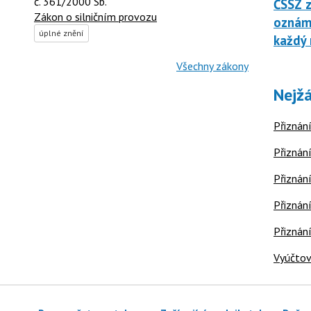
č. 361/2000 Sb.
ČSSZ z
Zákon o silničním provozu
oznáme
úplné znění
každý 
Všechny zákony
Nejžá
Přiznání
Přiznání
Přiznání
Přiznání
Přiznán
Vyúčtov