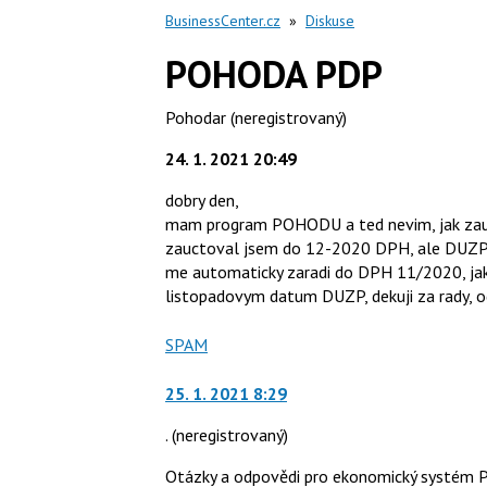
BusinessCenter.cz
»
Diskuse
POHODA PDP
Pohodar
(neregistrovaný)
24. 1. 2021 20:49
dobry den,
mam program POHODU a ted nevim, jak zau
zauctoval jsem do 12-2020 DPH, ale DUZP 
me automaticky zaradi do DPH 11/2020, j
listopadovym datum DUZP, dekuji za rady, o
Nahlásit
SPAM
moderátorům
jako
25. 1. 2021 8:29
.
(neregistrovaný)
Otázky a odpovědi pro ekonomický systém P