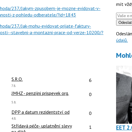
mít vžd
ohoda/237/Jakym-zpusobem-je-mozne-evidovat-v-
osti-z-pohledu-odberatele/?id=1843
Odeslat
oda/237/Jak-mohu-evidovat-prijate-faktury-
nosti--stavebni-a-montazni-prace-od-verze-10200/?
Odeslán
údajů.
Mohl
čet reakcí:
Počet reakcí:
S.R.O.
6
Poslední
7.8.
názor:
čet reakcí:
Počet reakcí:
JMHZ - penzijni prispevek org.
0
Poslední
5.8.
názor:
čet reakcí:
Počet reakcí:
DPP a datum rezidentství od
0
Poslední
4.8.
názor:
čet reakcí:
Počet reakcí:
Střídavá péče- uplatnění slevy
EET 2.
1
na dítě