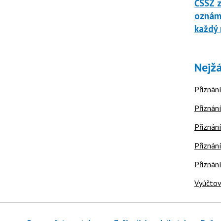
ČSSZ z
oznáme
každý 
Nejžá
Přiznání
Přiznání
Přiznání
Přiznání
Přiznán
Vyúčtov