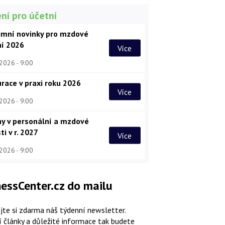
ní pro účetní
imní novinky pro mzdové
ní 2026
Více
 2026
9:00
race v praxi roku 2026
Více
 2026
9:00
y v personální a mzdové
ti v r. 2027
Více
 2026
9:00
essCenter.cz do mailu
jte si zdarma náš týdenní newsletter.
í články a důležité informace tak budete