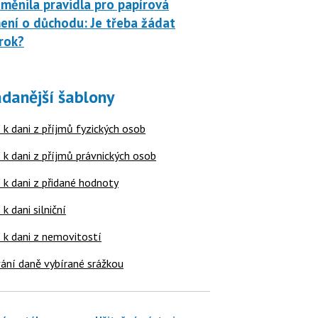
měnila pravidla pro papírová
ní o důchodu: Je třeba žádat
rok?
danější šablony
 k dani z příjmů fyzických osob
 k dani z příjmů právnických osob
 k dani z přidané hodnoty
 k dani silniční
í k dani z nemovitostí
ání daně vybírané srážkou