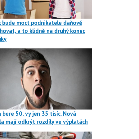
k bude moct podnikatele daňově
hovat, a to klidně na druhý konec
iky
 bere 50, vy jen 35 tisíc. Nová
la mají odkrýt rozdíly ve výplatách