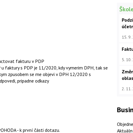
Škole
Podz
účet
15. 9.
Faktu
5. 10.
ctovat fakturu v PDP
u faktury s PDP je 11/2020, kdy vymerim DPH, tak se
Změn
akym zpusobem se me objevi v DPH 12/2020 s
oblas
dpovedi, pripadne odkazy
2. 11.
Busin
Objedne
OHODA - k první části dotazu.
Aktuáln