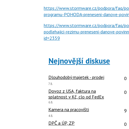
https://www.stormware.cz/podpora/faq/p
programu-POHODA-preneseni-danove-povinn
https://www.stormware.cz/podpora/faq/poh
podlehajici-rezimu-preneseni-danove-povin
id=2359
Nejnovější diskuse
Po
Dlouhodobý majetek - prodej
0
Poslední
7.8.
názor:
Po
Dovoz z USA, faktura na
0
splatnost v Kč, clo od FedEx
Poslední
6.8.
názor:
Po
Kamera na pracovišti
9
Poslední
4.8.
názor:
Po
DPČ a ÚP, ZP
0