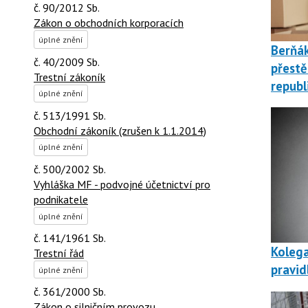
č. 90/2012 Sb.
Zákon o obchodních korporacích
úplné znění
Berňá
č. 40/2009 Sb.
přestě
Trestní zákoník
republ
úplné znění
č. 513/1991 Sb.
Obchodní zákoník (zrušen k 1.1.2014)
úplné znění
č. 500/2002 Sb.
Vyhláška MF - podvojné účetnictví pro
podnikatele
úplné znění
č. 141/1961 Sb.
Kolega
Trestní řád
pravid
úplné znění
č. 361/2000 Sb.
Zákon o silničním provozu