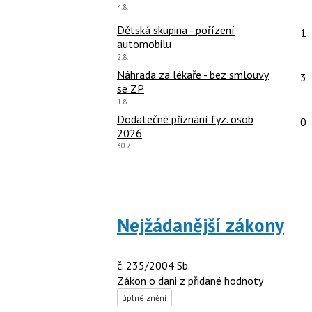
Poslední
4.8.
názor:
Po
Dětská skupina - pořízení
1
automobilu
Poslední
2.8.
názor:
Po
Náhrada za lékaře - bez smlouvy
3
se ZP
Poslední
1.8.
názor:
Po
Dodatečné přiznání fyz. osob
0
2026
Poslední
30.7.
názor:
Nejžádanější zákony
č. 235/2004 Sb.
Zákon o dani z přidané hodnoty
úplné znění