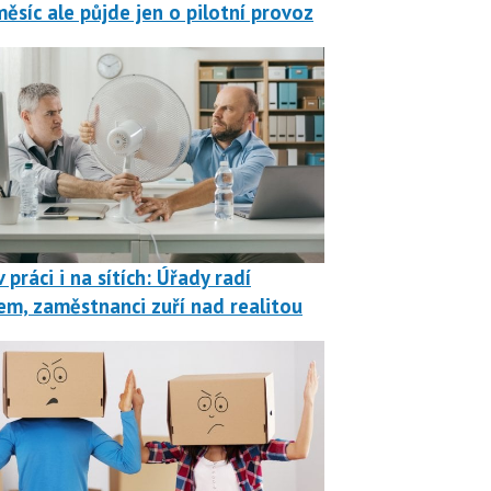
měsíc ale půjde jen o pilotní provoz
 práci i na sítích: Úřady radí
em, zaměstnanci zuří nad realitou