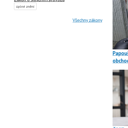
úplné znění
Všechny zákony
Papouš
obchod