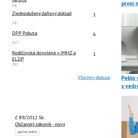
první 
Poslední
3.8.
názor:
čet reakcí:
Počet reakcí:
Zjednodušený daňový doklad
1
Poslední
2.8.
názor:
čet reakcí:
Počet reakcí:
DPP Pokuta
6
Poslední
31.7.
názor:
čet reakcí:
Počet reakcí:
Rodičovská dovolená v JMHZ a
1
ELDP
Poslední
29.7.
názor:
Všechny diskuse
Peklo v
s vedr
č. 89/2012 Sb.
Občanský zákoník - nový
úplné znění