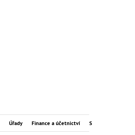
Úřady
Finance a účetnictví
Slovníček pojmů