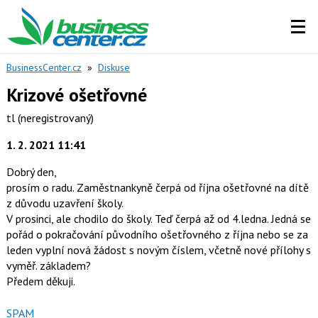
BusinessCenter.cz
»
Diskuse
Krizové ošetřovné
tl
(neregistrovaný)
1. 2. 2021 11:41
Dobrý den,
prosím o radu. Zaměstnankyně čerpá od října ošetřovné na dítě
z důvodu uzavření školy.
V prosinci, ale chodilo do školy. Teď čerpá až od 4.ledna. Jedná se
pořád o pokračování původního ošetřovného z října nebo se za
leden vyplní nová žádost s novým číslem, včetně nové přílohy s
vyměř. základem?
Předem děkuji.
Nahlásit
SPAM