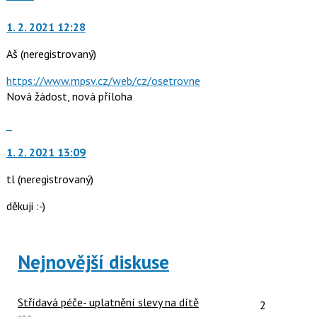
moderátorům
jako
1. 2. 2021 12:28
Aš
(neregistrovaný)
https://www.mpsv.cz/web/cz/osetrovne
Nová žádost, nová příloha
Skok
na
1. 2. 2021 13:09
další
nový
tl
(neregistrovaný)
názor.
K
děkuji :-)
navigaci
lze
použít
Nejnovější diskuse
i
klávesy
N
Počet reakcí
Střídavá péče- uplatnění slevy na dítě
2
pro