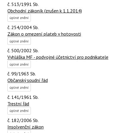
č. 513/1991 Sb.
Obchodní zákoník (zrušen k 1.1.2014)
úplné znění
č. 254/2004 Sb.
Zákon o omezení plateb v hotovosti
úplné znění
č. 500/2002 Sb.
Vyhláška MF - podvojné účetnictví pro podnikatele
úplné znění
č. 99/1963 Sb.
Občanský soudní řád
úplné znění
č. 141/1961 Sb.
Trestní řád
úplné znění
č. 182/2006 Sb.
Insolvenční zákon