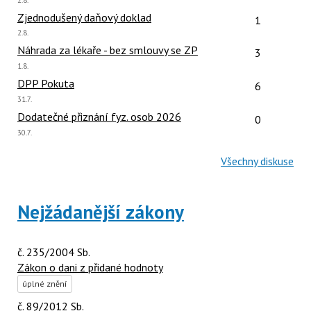
názor:
Počet reakcí
Zjednodušený daňový doklad
1
Poslední
2.8.
názor:
Počet reakcí
Náhrada za lékaře - bez smlouvy se ZP
3
Poslední
1.8.
názor:
Počet reakcí
DPP Pokuta
6
Poslední
31.7.
názor:
Počet reakcí
Dodatečné přiznání fyz. osob 2026
0
Poslední
30.7.
názor:
Všechny diskuse
Nejžádanější zákony
č. 235/2004 Sb.
Zákon o dani z přidané hodnoty
úplné znění
č. 89/2012 Sb.