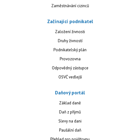
Zaměstnávání cizinců
Začínající podnikatel
Založení živnosti
Druhy živností
Podnikatelský plán
Provozovna
Odpovědný zástupce
OSVČ vedlejší
Daňový portál
Základ daně
Daň z příjmů
Slevy na dani
Paušální daň
Přehled pro pojišťovnu