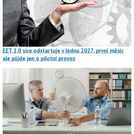
EET 2.0 sice odstartuje v lednu 2027, první měsíc
ale půjde jen o pilotní provoz