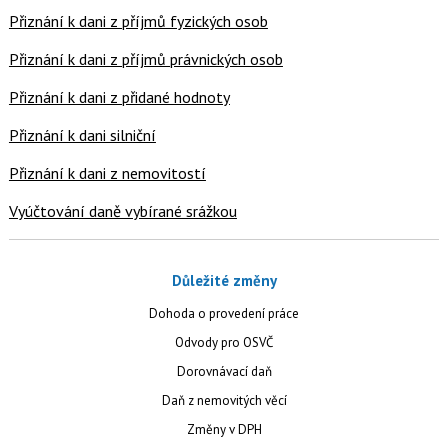
Přiznání k dani z příjmů fyzických osob
Přiznání k dani z příjmů právnických osob
Přiznání k dani z přidané hodnoty
Přiznání k dani silniční
Přiznání k dani z nemovitostí
Vyúčtování daně vybírané srážkou
Důležité změny
Dohoda o provedení práce
Odvody pro OSVČ
Dorovnávací daň
Daň z nemovitých věcí
Změny v DPH