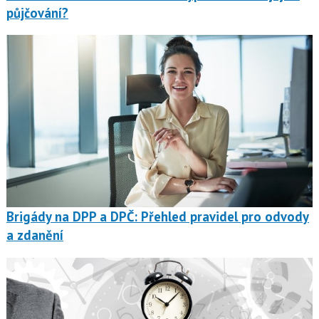
půjčování?
Brigády na DPP a DPČ: Přehled pravidel pro odvody
a zdanění