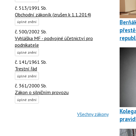
č. 513/1991 Sb.
Obchodní zákoník (zrušen k 1.1.2014)
Berňá
úplné znění
přestě
č. 500/2002 Sb.
republ
Vyhláška MF - podvojné účetnictví pro
podnikatele
úplné znění
č. 141/1961 Sb.
Trestní řád
úplné znění
č. 361/2000 Sb.
Zákon o silničním provozu
úplné znění
Kolega
Všechny zákony
pravid