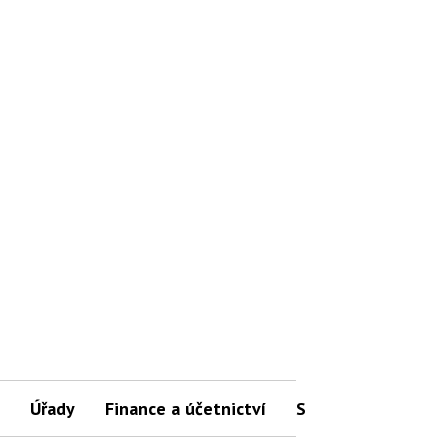
Úřady
Finance a účetnictví
Slovníček pojmů