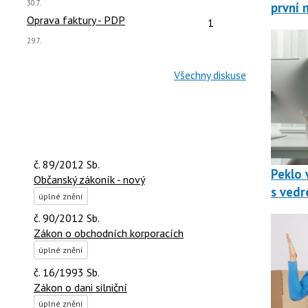
Poslední
30.7.
první 
názor:
čet reakcí:
Počet reakcí:
Oprava faktury - PDP
1
Poslední
29.7.
názor:
Všechny diskuse
č. 89/2012 Sb.
Peklo v
Občanský zákoník - nový
s vedr
úplné znění
č. 90/2012 Sb.
Zákon o obchodních korporacích
úplné znění
č. 16/1993 Sb.
Zákon o dani silniční
úplné znění