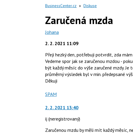
BusinessCenter.cz
»
Diskuse
Zaručená mzda
Johana
2. 2. 2021 11:09
Přeji hezký den, potřebuji potvrdit, zda má
Vedeme spor jak se zaručenou mzdou - poku
být každý měsíc do výše zaručené mzdy. Je t
průměrný výsledek byl v min. předepsané výši
Děkuji
Nahlásit
SPAM
moderátorům
jako
2. 2. 2021 13:40
ij
(neregistrovaný)
Zaručenou mzdu by měli mít každý měsíc, ne 