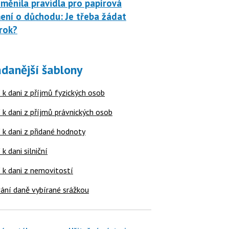
měnila pravidla pro papírová
ní o důchodu: Je třeba žádat
rok?
danější šablony
 k dani z příjmů fyzických osob
 k dani z příjmů právnických osob
 k dani z přidané hodnoty
 k dani silniční
í k dani z nemovitostí
ání daně vybírané srážkou