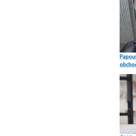
Papouš
obchod