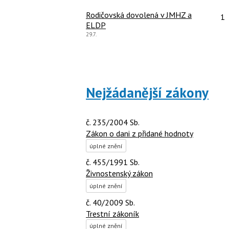
názor:
Po
Rodičovská dovolená v JMHZ a
1
ELDP
Poslední
29.7.
názor:
Nejžádanější zákony
č. 235/2004 Sb.
Zákon o dani z přidané hodnoty
úplné znění
č. 455/1991 Sb.
Živnostenský zákon
úplné znění
č. 40/2009 Sb.
Trestní zákoník
úplné znění