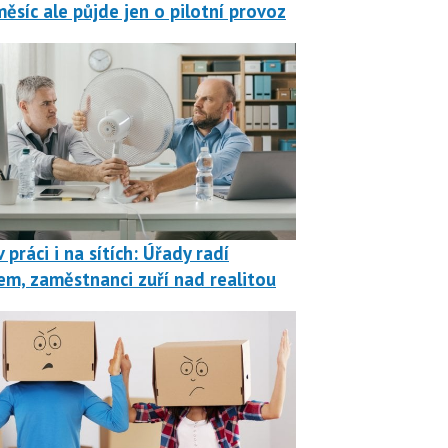
měsíc ale půjde jen o pilotní provoz
 práci i na sítích: Úřady radí
em, zaměstnanci zuří nad realitou