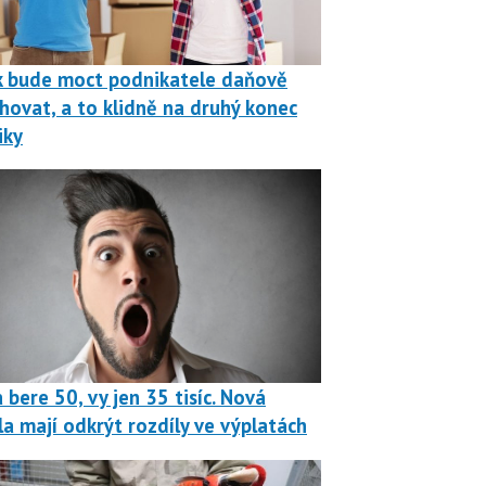
k bude moct podnikatele daňově
hovat, a to klidně na druhý konec
iky
 bere 50, vy jen 35 tisíc. Nová
la mají odkrýt rozdíly ve výplatách