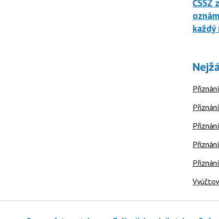
ČSSZ z
oznáme
každý 
Nejžá
Přiznání
Přiznání
Přiznání
Přiznání
Přiznán
Vyúčtov