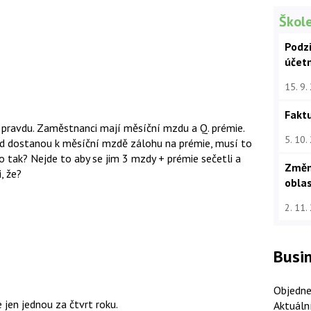
Škole
Podz
účet
15. 9.
Faktu
m pravdu. Zaměstnanci mají měsíční mzdu a Q. prémie.
5. 10.
d dostanou k měsíční mzdě zálohu na prémie, musí to
o tak? Nejde to aby se jim 3 mzdy + prémie sečetli a
Změn
, že?
oblas
2. 11.
Busin
Objedne
jen jednou za čtvrt roku.
Aktuáln