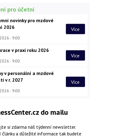
ní pro účetní
imní novinky pro mzdové
ní 2026
Více
 2026
9:00
race v praxi roku 2026
Více
 2026
9:00
y v personální a mzdové
ti v r. 2027
Více
 2026
9:00
essCenter.cz do mailu
jte si zdarma náš týdenní newsletter.
í články a důležité informace tak budete