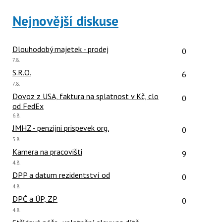
názor
N
Nejnovější diskuse
pro
následující
a
Počet reakcí
Dlouhodobý majetek - prodej
0
P
Poslední
7.8.
pro
názor:
Počet reakcí
S.R.O.
předchozí
6
nový
Poslední
7.8.
názor:
názor
Počet reakcí
Dovoz z USA, faktura na splatnost v Kč, clo
0
od FedEx
Poslední
6.8.
názor:
Počet reakcí
JMHZ - penzijni prispevek org.
0
Poslední
5.8.
názor:
Počet reakcí
Kamera na pracovišti
9
Poslední
4.8.
názor:
Počet reakcí
DPP a datum rezidentství od
0
Poslední
4.8.
názor:
Počet reakcí
DPČ a ÚP, ZP
0
Poslední
4.8.
názor:
Počet reakcí