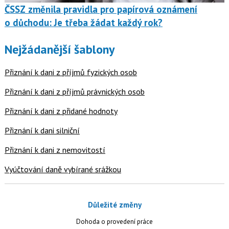
ČSSZ změnila pravidla pro papírová oznámení
o důchodu: Je třeba žádat každý rok?
Nejžádanější šablony
Přiznání k dani z příjmů fyzických osob
Přiznání k dani z příjmů právnických osob
Přiznání k dani z přidané hodnoty
Přiznání k dani silniční
Přiznání k dani z nemovitostí
Vyúčtování daně vybírané srážkou
Důležité změny
Dohoda o provedení práce