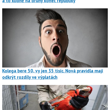
a to klidně na druhý konec republiky
Kolega bere 50, vy jen 35 tisíc. Nová pravidla mají
odkrýt rozdíly ve výplatách