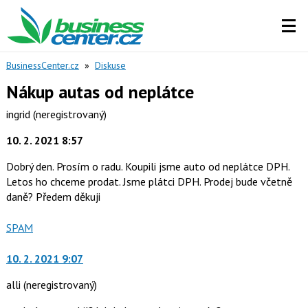
BusinessCenter.cz
»
Diskuse
Nákup autas od neplátce
ingrid
(neregistrovaný)
10. 2. 2021 8:57
Dobrý den. Prosím o radu. Koupili jsme auto od neplátce DPH.
Letos ho chceme prodat. Jsme plátci DPH. Prodej bude včetně
daně? Předem děkuji
Nahlásit
SPAM
moderátorům
jako
10. 2. 2021 9:07
alli
(neregistrovaný)