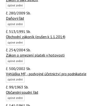
úplné znění
č. 280/2009 Sb.
Daňový řád
úplné znění
č. 513/1991 Sb.
Obchodní zákoník (zrušen k 1.1.2014)
úplné znění
č. 254/2004 Sb.
Zákon o omezení plateb v hotovosti
úplné znění
č. 500/2002 Sb.
Vyhláška MF - podvojné účetnictví pro podnikatele
úplné znění
č. 99/1963 Sb.
Občanský soudní řád
úplné znění
č. 141/1961 Sb.