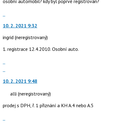
osobní automobil? kdy byl poprvé registrován?
Skok
na
10. 2. 2021 9:32
další
nový
ingrid
(neregistrovaný)
názor.
K
1. registrace 12.4.2010. Osobní auto.
navigaci
lze
Zobrazit
použít
celé
Skok
i
vlákno
na
klávesy
10. 2. 2021 9:48
další
N
nový
alli
(neregistrovaný)
pro
názor.
následující
K
prodej s DPH, ř. 1 přiznání a KH A.4 nebo A.5
a
navigaci
P
lze
Zobrazit
pro
použít
celé
předchozí
i
vlákno
nový
klávesy