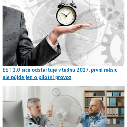
EET 2.0 sice odstartuje v lednu 2027, první měsíc
ale půjde jen o pilotní provoz