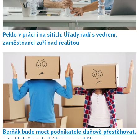
Peklo v práci i na sítích: Úřady radí s vedrem,
zaměstnanci zuří nad realitou
Berňák bude moct podnikatele daňově přestěhovat,