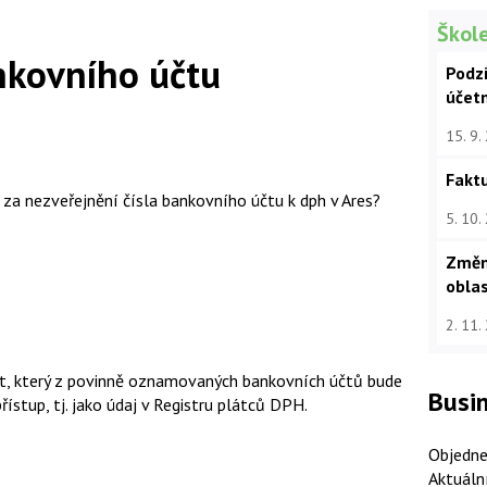
Škole
ankovního účtu
Podz
účet
15. 9.
Faktu
h za nezveřejnění čísla bankovního účtu k dph v Ares?
5. 10.
Změn
oblas
2. 11.
čit, který z povinně oznamovaných bankovních účtů bude
Busin
stup, tj. jako údaj v Registru plátců DPH.
Objedne
Aktuáln