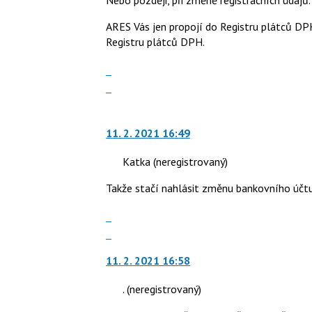
předchozí
použít
nový
i
ARES Vás jen propojí do Registru plátců DP
názor
klávesy
Registru plátců DPH.
N
Zobrazit
pro
celé
následující
Skok
vlákno
a
na
P
další
pro
nový
11. 2. 2021 16:49
předchozí
názor.
nový
K
Katka
(neregistrovaný)
názor
navigaci
Takže stačí nahlásit změnu bankovního účtu
lze
použít
Zobrazit
i
celé
Skok
klávesy
vlákno
na
N
11. 2. 2021 16:58
další
pro
nový
následující
.
(neregistrovaný)
názor.
a
K