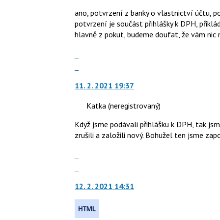
P
lze
ano, potvrzení z banky o vlastnictví účtu, po
pro
použít
potvrzení je součást přihlášky k DPH, přiklád
předchozí
i
hlavně z pokut, budeme doufat, že vám nic 
nový
klávesy
názor
N
Zobrazit
pro
celé
Skok
následující
vlákno
na
a
11. 2. 2021 19:37
další
P
nový
pro
Katka
(neregistrovaný)
názor.
předchozí
K
Když jsme podávali přihlášku k DPH, tak jsm
nový
navigaci
zrušili a založili nový. Bohužel ten jsme zap
názor
lze
použít
Zobrazit
i
celé
Skok
klávesy
vlákno
na
N
12. 2. 2021 14:31
další
pro
nový
následující
názor.
a
K