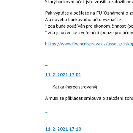
P
Starý bankovní účet jste zrušili a založili no
navigaci
pro
lze
Pak vyplňte a pošlete na FÚ "Oznámení o zm
předchozí
použít
A u nového bankovního účtu vyznačte
nový
i
* zda bude používán pro ekonom. činnost (p
názor
klávesy
* zda je určen ke zveřejnění (pouze pro úče
N
https://www.financnisprava.cz/assets/tis
pro
následující
Zobrazit
a
celé
Skok
P
vlákno
na
pro
11. 2. 2021 17:01
další
předchozí
nový
nový
Katka
(neregistrovaný)
názor.
názor
K
A musí se přikládat smlouva o založení toh
navigaci
lze
Zobrazit
použít
celé
Skok
i
vlákno
na
klávesy
11. 2. 2021 17:10
další