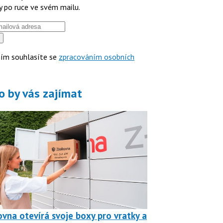
y po ruce ve svém mailu.
ím souhlasíte se
zpracováním osobních
o by vás zajímat
ovna otevírá svoje boxy pro vratky a