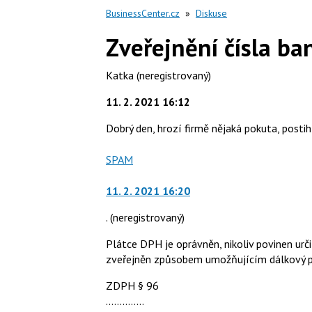
BusinessCenter.cz
»
Diskuse
Zveřejnění čísla b
Katka
(neregistrovaný)
11. 2. 2021 16:12
Dobrý den, hrozí firmě nějaká pokuta, posti
Nahlásit
SPAM
moderátorům
jako
11. 2. 2021 16:20
.
(neregistrovaný)
Plátce DPH je oprávněn, nikoliv povinen ur
zveřejněn způsobem umožňujícím dálkový pří
ZDPH § 96
..............