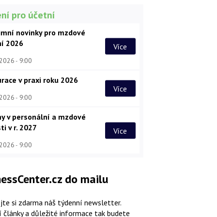
ní pro účetní
imní novinky pro mzdové
ní 2026
Více
 2026
9:00
race v praxi roku 2026
Více
 2026
9:00
y v personální a mzdové
ti v r. 2027
Více
 2026
9:00
essCenter.cz do mailu
jte si zdarma náš týdenní newsletter.
í články a důležité informace tak budete