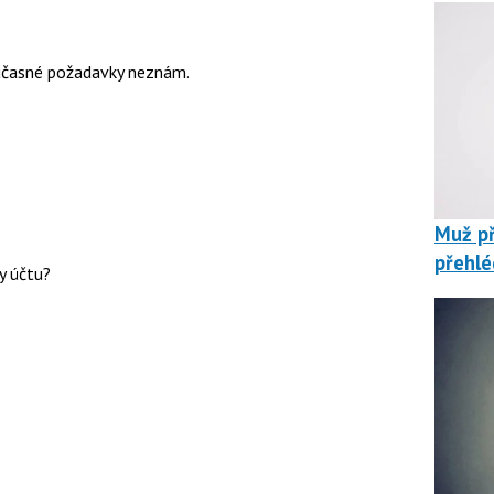
současné požadavky neznám.
Muž př
přehlé
y účtu?