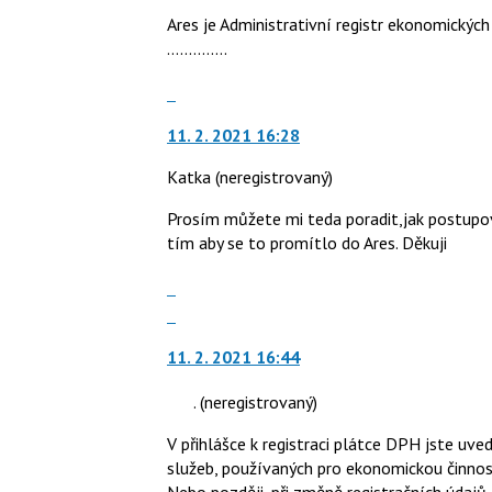
Ares je Administrativní registr ekonomickýc
..............
Skok
na
11. 2. 2021 16:28
další
nový
Katka
(neregistrovaný)
názor.
K
Prosím můžete mi teda poradit,jak postupova
navigaci
tím aby se to promítlo do Ares. Děkuji
lze
použít
Zobrazit
i
celé
Skok
klávesy
vlákno
na
N
11. 2. 2021 16:44
další
pro
nový
.
(neregistrovaný)
následující
názor.
a
K
V přihlášce k registraci plátce DPH jste uve
P
navigaci
služeb, používaných pro ekonomickou činno
pro
lze
Nebo později, při změně registračních údajů.