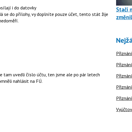
sílají i do datovky
Stačí 
á se do přílohy, vy doplníte pouze účet, tento stát žije
změnil
nedoměří.
Nejžá
Přiznání
Přiznání
e tam uvedli číslo účtu, ten jsme ale po pár letech
Přiznání
omněli nahlásit na FÚ.
Přiznání
Přiznán
Vyúčtov