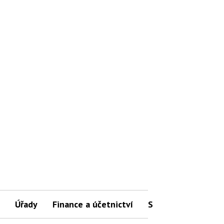
Úřady
Finance a účetnictví
Slovníček pojmů