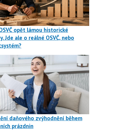
OSVČ opět lámou historické
y. Jde ale o reálné OSVČ, nebo
csystém?
nění daňového zvýhodnění během
ních prázdnin