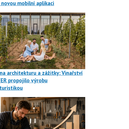
 novou mobilní aplikaci
na architekturu a zážitky: Vinařství
ER propojilo výrobu
turistikou