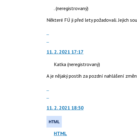
N
nový
pro
.
(neregistrovaný)
názor.
následující
K
Některé FÚ ji před lety požadovali. Jejich 
a
navigaci
P
lze
Zobrazit
pro
použít
celé
Skok
předchozí
i
vlákno
na
nový
klávesy
11. 2. 2021 17:17
další
názor
N
nový
pro
Katka
(neregistrovaný)
názor.
následující
K
A je nějaký postih za pozdní nahlášení změn
a
navigaci
P
lze
Zobrazit
pro
použít
celé
Skok
předchozí
i
vlákno
na
nový
klávesy
11. 2. 2021 18:50
další
názor
N
nový
pro
názor.
následující
K
a
HTML
navigaci