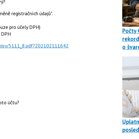
vý?
ěně registračních údajů".
ouze pro účely DPH)
Počty 
ly DPH
rekord
kopisy/5111_8.pdf?202102111642
o švar
oto účtu?
Uplat
posled