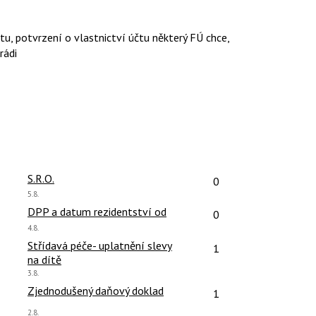
u, potvrzení o vlastnictví účtu některý FÚ chce,
rádi
čet reakcí:
Počet reakcí:
S.R.O.
0
Poslední
5.8.
názor:
čet reakcí:
Počet reakcí:
DPP a datum rezidentství od
0
Poslední
4.8.
názor:
čet reakcí:
Počet reakcí:
Střídavá péče- uplatnění slevy
1
na dítě
Poslední
3.8.
názor:
čet reakcí:
Počet reakcí:
Zjednodušený daňový doklad
1
Poslední
2.8.