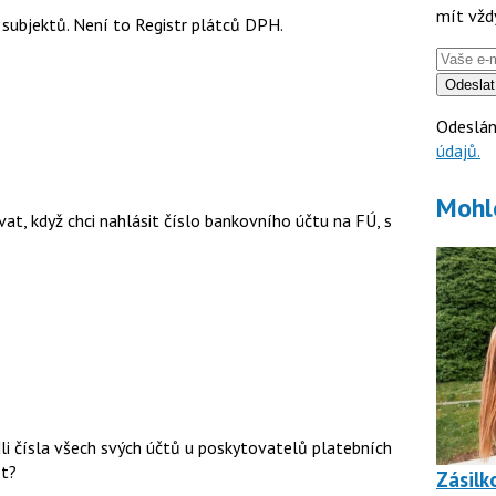
mít vžd
h subjektů. Není to Registr plátců DPH.
Odeslat
Odeslán
údajů.
Mohl
t, když chci nahlásit číslo bankovního účtu na FÚ, s
dli čísla všech svých účtů u poskytovatelů platebních
st?
Zásilk