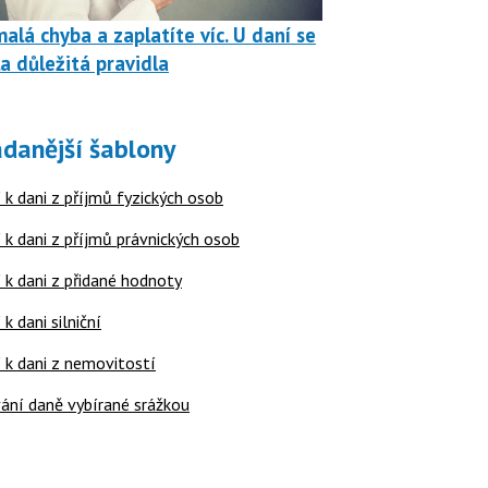
malá chyba a zaplatíte víc. U daní se
a důležitá pravidla
danější šablony
 k dani z příjmů fyzických osob
 k dani z příjmů právnických osob
 k dani z přidané hodnoty
 k dani silniční
í k dani z nemovitostí
ání daně vybírané srážkou