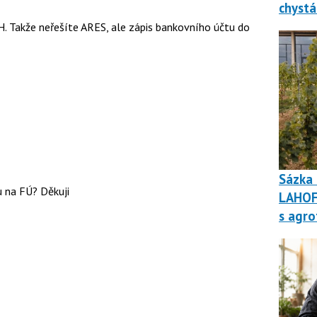
chystá
H. Takže neřešíte ARES, ale zápis bankovního účtu do
Sázka 
 na FÚ? Děkuji
LAHOF
s agro