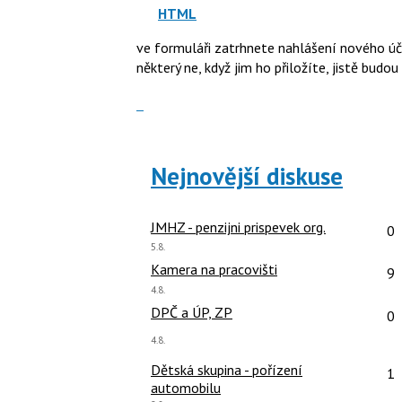
P
HTML
navigaci
pro
lze
ve formuláři zatrhnete nahlášení nového účt
předchozí
použít
některý ne, když jim ho přiložíte, jistě budou 
nový
i
názor
klávesy
Zobrazit
N
celé
pro
vlákno
následující
Nejnovější diskuse
a
P
pro
Po
JMHZ - penzijni prispevek org.
0
předchozí
Poslední
5.8.
nový
názor:
Po
Kamera na pracovišti
9
názor
Poslední
4.8.
názor:
Po
DPČ a ÚP, ZP
0
Poslední
4.8.
názor:
Po
Dětská skupina - pořízení
1
automobilu