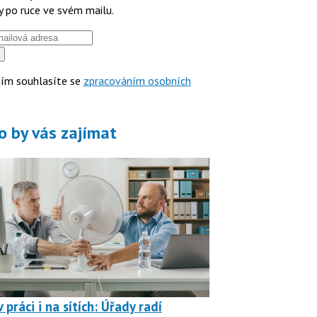
y po ruce ve svém mailu.
ím souhlasíte se
zpracováním osobních
o by vás zajímat
 práci i na sítích: Úřady radí