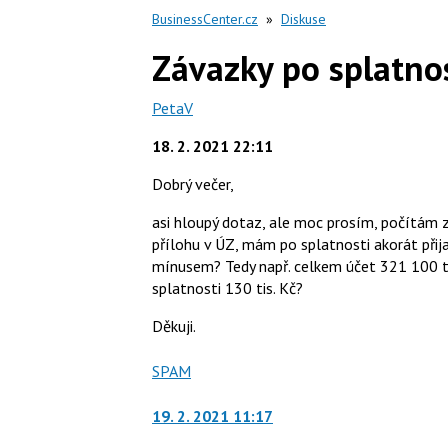
BusinessCenter.cz
»
Diskuse
Závazky po splatno
PetaV
18. 2. 2021 22:11
Dobrý večer,
asi hloupý dotaz, ale moc prosím, počítám z
přílohu v ÚZ, mám po splatnosti akorát přij
mínusem? Tedy např. celkem účet 321 100 tis
splatnosti 130 tis. Kč?
Děkuji.
Nahlásit
SPAM
moderátorům
jako
19. 2. 2021 11:17