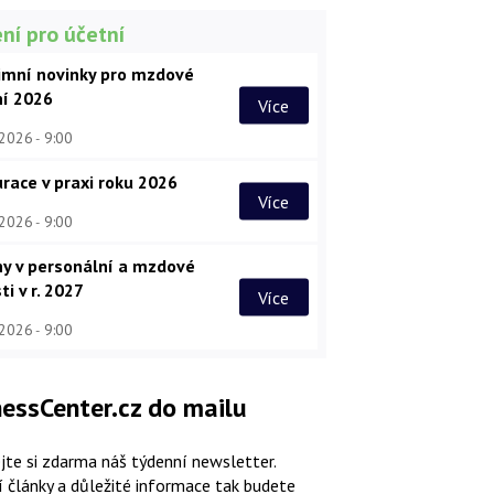
ní pro účetní
imní novinky pro mzdové
ní 2026
Více
 2026
9:00
race v praxi roku 2026
Více
 2026
9:00
y v personální a mzdové
ti v r. 2027
Více
 2026
9:00
essCenter.cz do mailu
jte si zdarma náš týdenní newsletter.
í články a důležité informace tak budete