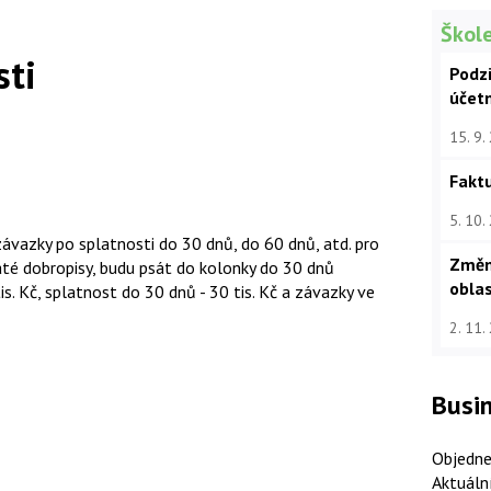
Škole
sti
Podz
účet
15. 9.
Faktu
5. 10.
ávazky po splatnosti do 30 dnů, do 60 dnů, atd. pro
Změn
até dobropisy, budu psát do kolonky do 30 dnů
oblas
. Kč, splatnost do 30 dnů - 30 tis. Kč a závazky ve
2. 11.
Busin
Objedne
Aktuáln