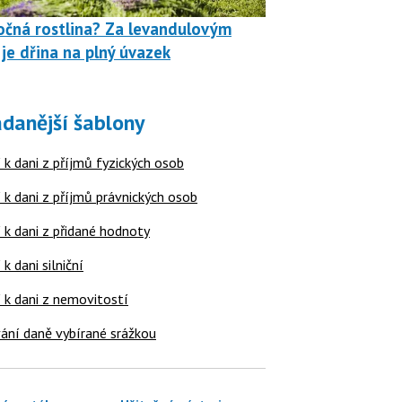
čná rostlina? Za levandulovým
je dřina na plný úvazek
danější šablony
 k dani z příjmů fyzických osob
 k dani z příjmů právnických osob
 k dani z přidané hodnoty
 k dani silniční
í k dani z nemovitostí
ání daně vybírané srážkou