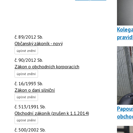
Kolega
pravid
č. 89/2012 Sb.
Občanský zákoník - nový
úplné znění
č. 90/2012 Sb.
Zákon o obchodních korporacích
úplné znění
č. 16/1993 Sb.
Zákon o dani silniční
úplné znění
č. 513/1991 Sb.
Papouš
Obchodní zákoník (zrušen k 1.1.2014)
obchod
úplné znění
č. 500/2002 Sb.