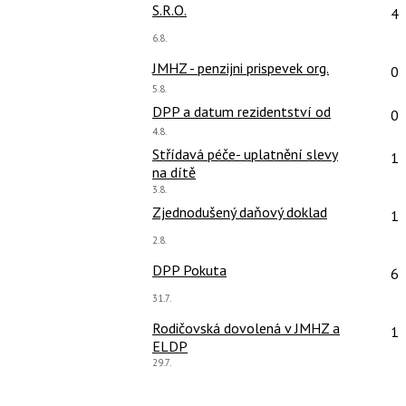
pro
Po
S.R.O.
4
předchozí
Poslední
6.8.
nový
názor:
Po
JMHZ - penzijni prispevek org.
názor
0
Poslední
5.8.
názor:
Po
DPP a datum rezidentství od
0
Poslední
4.8.
názor:
Po
Střídavá péče- uplatnění slevy
1
na dítě
Poslední
3.8.
názor:
Po
Zjednodušený daňový doklad
1
Poslední
2.8.
názor:
Po
DPP Pokuta
6
Poslední
31.7.
názor:
Po
Rodičovská dovolená v JMHZ a
1
ELDP
Poslední
29.7.
názor: