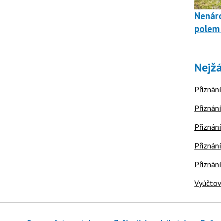
Nenáro
polem 
Nejžá
Přiznání
Přiznání
Přiznání
Přiznání
Přiznán
Vyúčtov