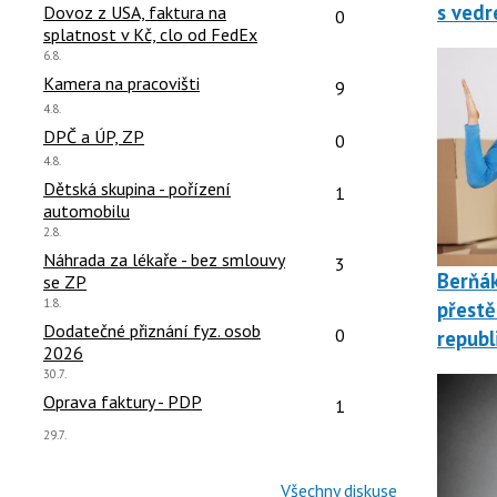
s vedr
čet reakcí:
Počet reakcí:
Dovoz z USA, faktura na
0
splatnost v Kč, clo od FedEx
Poslední
6.8.
názor:
čet reakcí:
Počet reakcí:
Kamera na pracovišti
9
Poslední
4.8.
názor:
čet reakcí:
Počet reakcí:
DPČ a ÚP, ZP
0
Poslední
4.8.
názor:
čet reakcí:
Počet reakcí:
Dětská skupina - pořízení
1
automobilu
Poslední
2.8.
názor:
čet reakcí:
Počet reakcí:
Náhrada za lékaře - bez smlouvy
3
Berňá
se ZP
Poslední
1.8.
přestě
názor:
čet reakcí:
Počet reakcí:
Dodatečné přiznání fyz. osob
0
republ
2026
Poslední
30.7.
názor:
čet reakcí:
Počet reakcí:
Oprava faktury - PDP
1
Poslední
29.7.
názor:
Všechny diskuse