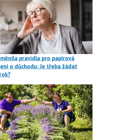
měnila pravidla pro papírová
ní o důchodu: Je třeba žádat
rok?