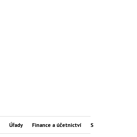
Úřady
Finance a účetnictví
Slovníček pojmů