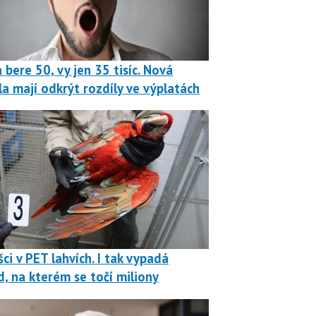
 bere 50, vy jen 35 tisíc. Nová
la mají odkrýt rozdíly ve výplatách
ci v PET lahvích. I tak vypadá
, na kterém se točí miliony