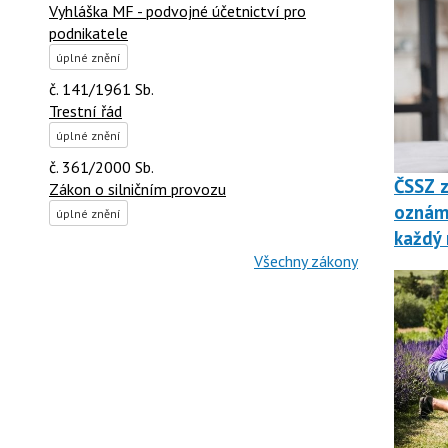
Vyhláška MF - podvojné účetnictví pro
podnikatele
úplné znění
č. 141/1961 Sb.
Trestní řád
úplné znění
č. 361/2000 Sb.
ČSSZ z
Zákon o silničním provozu
oznáme
úplné znění
každý 
Všechny zákony