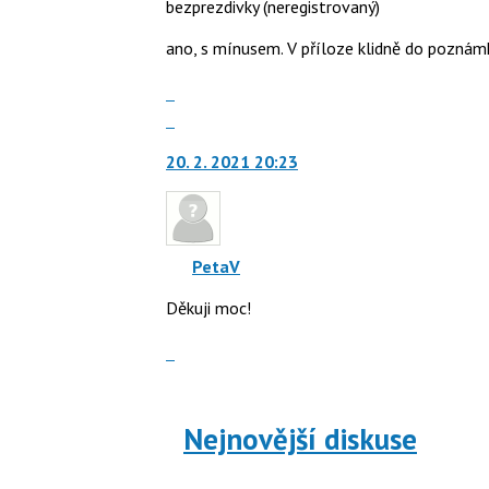
bezprezdivky
(neregistrovaný)
ano, s mínusem. V příloze klidně do poznámk
Zobrazit
celé
Skok
vlákno
na
20. 2. 2021 20:23
další
nový
názor.
K
navigaci
PetaV
lze
Děkuji moc!
použít
i
Zobrazit
klávesy
celé
N
vlákno
pro
následující
Nejnovější diskuse
a
P