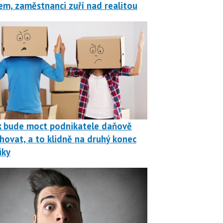
em, zaměstnanci zuří nad realitou
k bude moct podnikatele daňově
hovat, a to klidně na druhý konec
iky