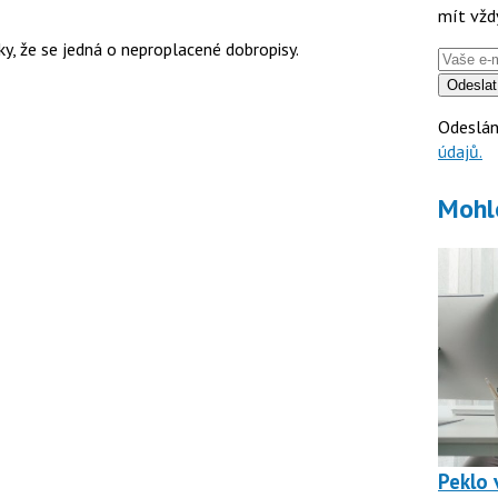
mít vžd
y, že se jedná o neproplacené dobropisy.
Odeslat
Odeslán
údajů.
Mohl
Peklo v