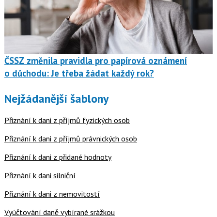
ČSSZ změnila pravidla pro papírová oznámení
o důchodu: Je třeba žádat každý rok?
Nejžádanější šablony
Přiznání k dani z příjmů fyzických osob
Přiznání k dani z příjmů právnických osob
Přiznání k dani z přidané hodnoty
Přiznání k dani silniční
Přiznání k dani z nemovitostí
Vyúčtování daně vybírané srážkou