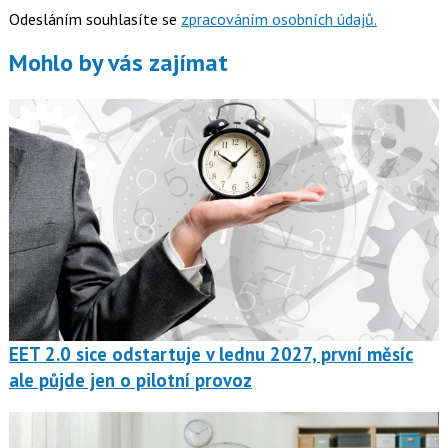
Odesláním souhlasíte se
zpracováním osobních údajů.
Mohlo by vás zajímat
EET 2.0 sice odstartuje v lednu 2027, první měsíc
ale půjde jen o pilotní provoz