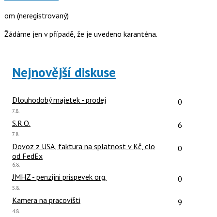
om
(neregistrovaný)
Žádáme jen v případě, že je uvedeno karanténa.
Nejnovější diskuse
Počet reakcí
Dlouhodobý majetek - prodej
0
Poslední
7.8.
názor:
Počet reakcí
S.R.O.
6
Poslední
7.8.
názor:
Počet reakcí
Dovoz z USA, faktura na splatnost v Kč, clo
0
od FedEx
Poslední
6.8.
názor:
Počet reakcí
JMHZ - penzijni prispevek org.
0
Poslední
5.8.
názor:
Počet reakcí
Kamera na pracovišti
9
Poslední
4.8.
názor: