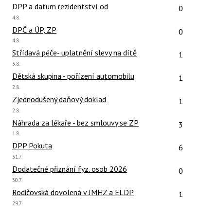
Počet reakcí
DPP a datum rezidentství od
0
Poslední
4.8.
názor:
Počet reakcí
DPČ a ÚP, ZP
0
Poslední
4.8.
názor:
Počet reakcí
Střídavá péče- uplatnění slevy na dítě
1
Poslední
3.8.
názor:
Počet reakcí
Dětská skupina - pořízení automobilu
1
Poslední
2.8.
názor:
Počet reakcí
Zjednodušený daňový doklad
1
Poslední
2.8.
názor:
Počet reakcí
Náhrada za lékaře - bez smlouvy se ZP
3
Poslední
1.8.
názor:
Počet reakcí
DPP Pokuta
6
Poslední
31.7.
názor:
Počet reakcí
Dodatečné přiznání fyz. osob 2026
0
Poslední
30.7.
názor:
Počet reakcí
Rodičovská dovolená v JMHZ a ELDP
1
Poslední
29.7.
názor: