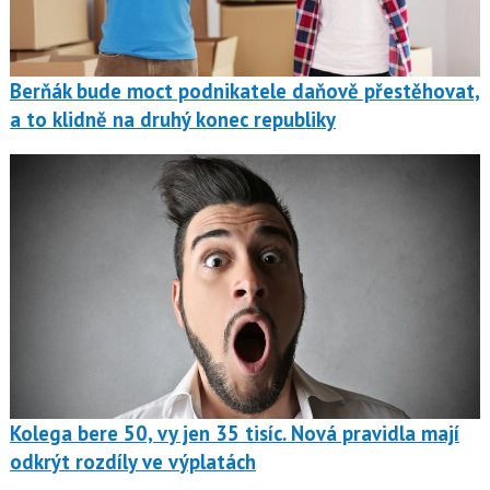
Berňák bude moct podnikatele daňově přestěhovat,
a to klidně na druhý konec republiky
Kolega bere 50, vy jen 35 tisíc. Nová pravidla mají
odkrýt rozdíly ve výplatách