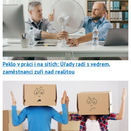
Peklo v práci i na sítích: Úřady radí s vedrem,
zaměstnanci zuří nad realitou