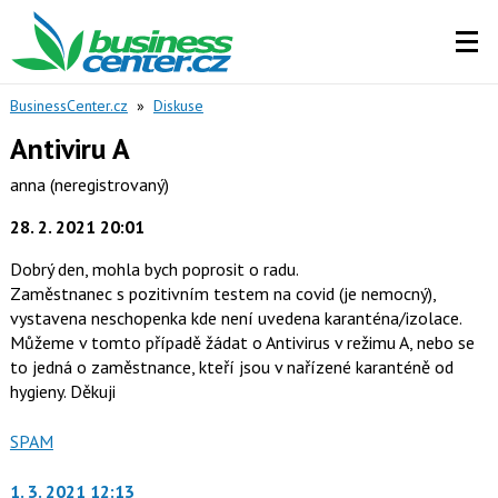
BusinessCenter.cz
»
Diskuse
Antiviru A
anna
(neregistrovaný)
28. 2. 2021 20:01
Dobrý den, mohla bych poprosit o radu.
Zaměstnanec s pozitivním testem na covid (je nemocný),
vystavena neschopenka kde není uvedena karanténa/izolace.
Můžeme v tomto případě žádat o Antivirus v režimu A, nebo se
to jedná o zaměstnance, kteří jsou v nařízené karanténě od
hygieny. Děkuji
Nahlásit
SPAM
moderátorům
jako
1. 3. 2021 12:13