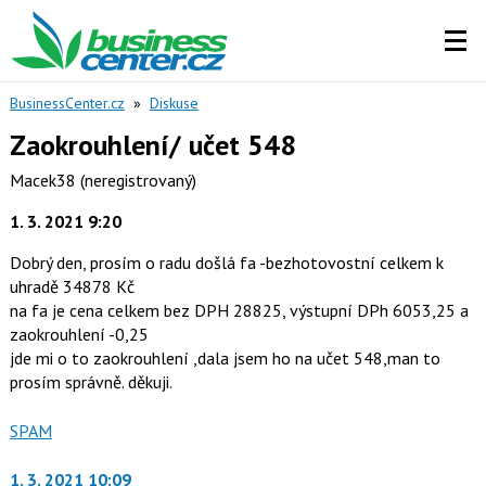
BusinessCenter.cz
»
Diskuse
Zaokrouhlení/ učet 548
Macek38
(neregistrovaný)
1. 3. 2021 9:20
Dobrý den, prosím o radu došlá fa -bezhotovostní celkem k
uhradě 34878 Kč
na fa je cena celkem bez DPH 28825, výstupní DPh 6053,25 a
zaokrouhlení -0,25
jde mi o to zaokrouhlení ,dala jsem ho na učet 548,man to
prosím správně. děkuji.
Nahlásit
SPAM
moderátorům
jako
1. 3. 2021 10:09