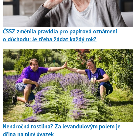
ČSSZ změnila pravidla pro papírová oznámení
o důchodu: Je třeba žádat každý rok?
Nenáročná rostlina? Za levandulovým polem je
dřina na plný úvazek