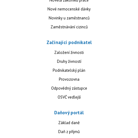
Novela zákoníku práce
Nové nemocenské dávky
Novinky u zaměstnanců
Zaměstnávání cizinců
Začínající podnikatel
Založení živnosti
Druhy živností
Podnikatelský plán
Provozovna
Odpovědný zástupce
OSVČ vedlejší
Daňový portál
Základ daně
Daň z příjmů