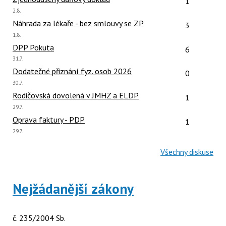
1
Poslední
2.8.
názor:
Počet reakcí
Náhrada za lékaře - bez smlouvy se ZP
3
Poslední
1.8.
názor:
Počet reakcí
DPP Pokuta
6
Poslední
31.7.
názor:
Počet reakcí
Dodatečné přiznání fyz. osob 2026
0
Poslední
30.7.
názor:
Počet reakcí
Rodičovská dovolená v JMHZ a ELDP
1
Poslední
29.7.
názor:
Počet reakcí
Oprava faktury - PDP
1
Poslední
29.7.
názor:
Všechny diskuse
Nejžádanější zákony
č. 235/2004 Sb.