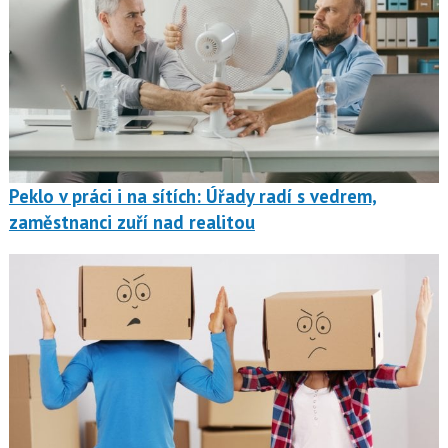
Peklo v práci i na sítích: Úřady radí s vedrem,
zaměstnanci zuří nad realitou