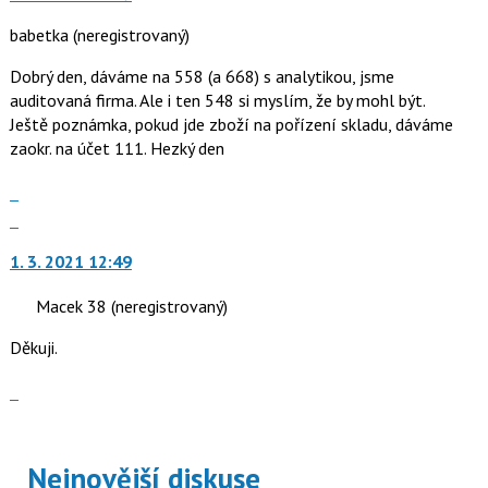
babetka
(neregistrovaný)
Dobrý den, dáváme na 558 (a 668) s analytikou, jsme
auditovaná firma. Ale i ten 548 si myslím, že by mohl být.
Ještě poznámka, pokud jde zboží na pořízení skladu, dáváme
zaokr. na účet 111. Hezký den
Zobrazit
celé
Skok
vlákno
na
1. 3. 2021 12:49
další
nový
Macek 38
(neregistrovaný)
názor.
K
Děkuji.
navigaci
lze
Zobrazit
použít
celé
i
vlákno
klávesy
Nejnovější diskuse
N