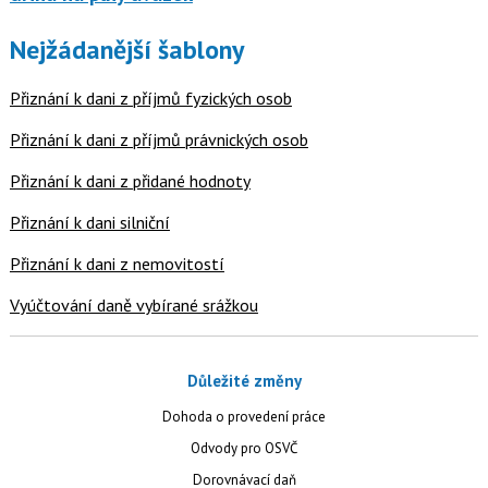
Nejžádanější šablony
Přiznání k dani z příjmů fyzických osob
Přiznání k dani z příjmů právnických osob
Přiznání k dani z přidané hodnoty
Přiznání k dani silniční
Přiznání k dani z nemovitostí
Vyúčtování daně vybírané srážkou
Důležité změny
Dohoda o provedení práce
Odvody pro OSVČ
Dorovnávací daň