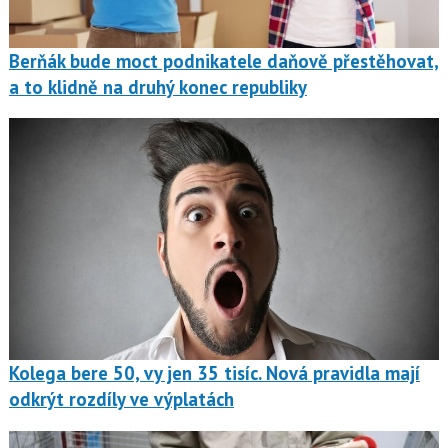
Berňák bude moct podnikatele daňově přestěhovat,
a to klidně na druhý konec republiky
Kolega bere 50, vy jen 35 tisíc. Nová pravidla mají
odkrýt rozdíly ve výplatách