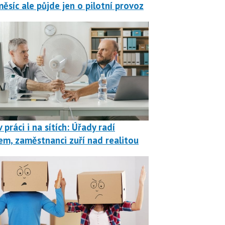
měsíc ale půjde jen o pilotní provoz
 práci i na sítích: Úřady radí
em, zaměstnanci zuří nad realitou