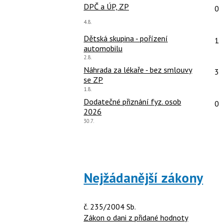
Po
DPČ a ÚP, ZP
0
Poslední
4.8.
názor:
Po
Dětská skupina - pořízení
1
automobilu
Poslední
2.8.
názor:
Po
Náhrada za lékaře - bez smlouvy
3
se ZP
Poslední
1.8.
názor:
Po
Dodatečné přiznání fyz. osob
0
2026
Poslední
30.7.
názor:
Nejžádanější zákony
č. 235/2004 Sb.
Zákon o dani z přidané hodnoty