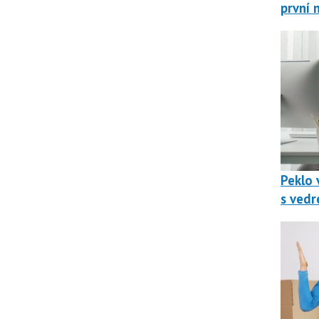
první 
Peklo v
s vedr