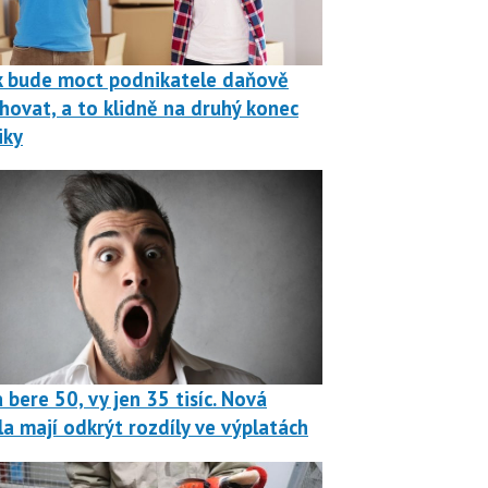
k bude moct podnikatele daňově
hovat, a to klidně na druhý konec
iky
 bere 50, vy jen 35 tisíc. Nová
la mají odkrýt rozdíly ve výplatách