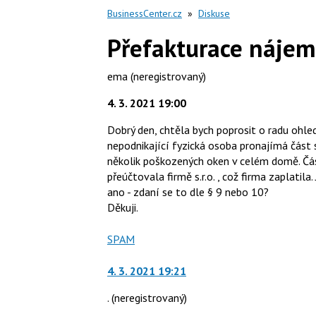
BusinessCenter.cz
»
Diskuse
Přefakturace nájem
ema
(neregistrovaný)
4. 3. 2021 19:00
Dobrý den, chtěla bych poprosit o radu ohle
nepodnikající fyzická osoba pronajímá část 
několik poškozených oken v celém domě. Čá
přeúčtovala firmě s.r.o. , což firma zaplatil
ano - zdaní se to dle § 9 nebo 10?
Děkuji.
Nahlásit
SPAM
moderátorům
jako
4. 3. 2021 19:21
.
(neregistrovaný)