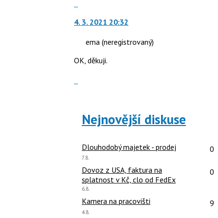
celé
Skok
nový
i
vlákno
na
názor
klávesy
4. 3. 2021 20:32
další
N
nový
pro
ema
(neregistrovaný)
názor.
následující
K
OK, děkuji.
a
navigaci
P
lze
Zobrazit
pro
použít
celé
předchozí
i
vlákno
nový
klávesy
Nejnovější diskuse
názor
N
pro
následující
Po
Dlouhodobý majetek - prodej
0
a
Poslední
7.8.
P
názor:
Po
Dovoz z USA, faktura na
0
pro
splatnost v Kč, clo od FedEx
předchozí
Poslední
6.8.
nový
názor:
Po
Kamera na pracovišti
9
názor
Poslední
4.8.
názor: