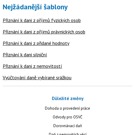
Nejžádanější šablony
Přiznání k dani z příjmů fyzických osob
Přiznání k dani z příjmů právnických osob
Přiznání k dani z přidané hodnoty
Přiznání k dani silniční
Přiznání k dani z nemovitostí
Vyúčtování daně vybírané srážkou
Důležité změny
Dohoda o provedení práce
Odvody pro OSVČ
Dorovnávací daň
Daň z nemovitých věcí