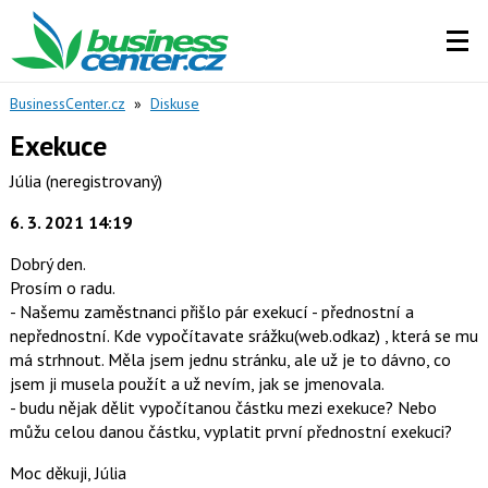
BusinessCenter.cz
»
Diskuse
Exekuce
Júlia
(neregistrovaný)
6. 3. 2021 14:19
Dobrý den.
Prosím o radu.
- Našemu zaměstnanci přišlo pár exekucí - přednostní a
nepřednostní. Kde vypočítavate srážku(web.odkaz) , která se mu
má strhnout. Měla jsem jednu stránku, ale už je to dávno, co
jsem ji musela použít a už nevím, jak se jmenovala.
- budu nějak dělit vypočítanou částku mezi exekuce? Nebo
můžu celou danou částku, vyplatit první přednostní exekuci?
Moc děkuji, Júlia