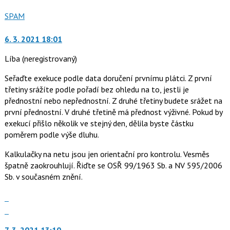
Nahlásit
SPAM
moderátorům
jako
6. 3. 2021 18:01
Líba
(neregistrovaný)
Seřaďte exekuce podle data doručení prvnímu plátci. Z první
třetiny srážíte podle pořadí bez ohledu na to, jestli je
přednostní nebo nepřednostní. Z druhé třetiny budete srážet na
první přednostní. V druhé třetině má přednost výživné. Pokud by
exekucí přišlo několik ve stejný den, dělila byste částku
poměrem podle výše dluhu.
Kalkulačky na netu jsou jen orientační pro kontrolu. Vesměs
špatně zaokrouhlují. Řiďte se OSŘ 99/1963 Sb. a NV 595/2006
Sb. v současném znění.
Zobrazit
celé
Skok
vlákno
na