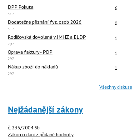
názor:
Počet reakcí
DPP Pokuta
6
Poslední
31.7.
názor:
Počet reakcí
Dodatečné přiznání fyz. osob 2026
0
Poslední
30.7.
názor:
Počet reakcí
Rodičovská dovolená v JMHZ a ELDP
1
Poslední
29.7.
názor:
Počet reakcí
Oprava faktury - PDP
1
Poslední
29.7.
názor:
Počet reakcí
Nákup zboží do nákladů
1
Poslední
29.7.
názor:
Všechny diskuse
Nejžádanější zákony
č. 235/2004 Sb.
Zákon o dani z přidané hodnoty