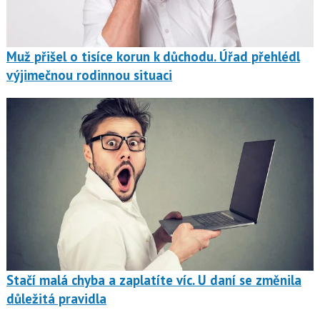
Muž přišel o tisíce korun k důchodu. Úřad přehlédl
výjimečnou rodinnou situaci
Stačí malá chyba a zaplatíte víc. U daní se změnila
důležitá pravidla