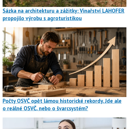
Sázka na architekturu a zážitky: Vinařství LAHOFER
propojilo výrobu s agroturistikou
Počty OSVČ opět lámou historické rekordy. Jde ale
o reálné OSVČ, nebo o švarcsystém?