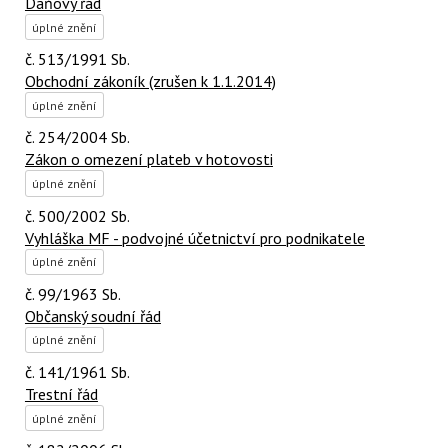
Daňový řád
úplné znění
č. 513/1991 Sb.
Obchodní zákoník (zrušen k 1.1.2014)
úplné znění
č. 254/2004 Sb.
Zákon o omezení plateb v hotovosti
úplné znění
č. 500/2002 Sb.
Vyhláška MF - podvojné účetnictví pro podnikatele
úplné znění
č. 99/1963 Sb.
Občanský soudní řád
úplné znění
č. 141/1961 Sb.
Trestní řád
úplné znění