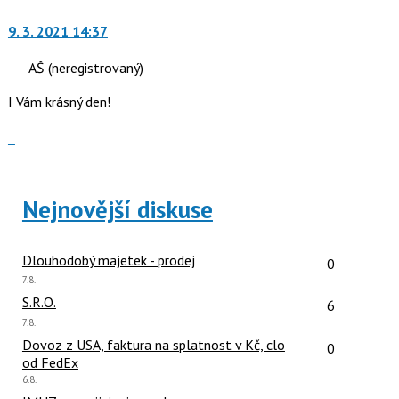
vlákno
na
9. 3. 2021 14:37
další
nový
AŠ
(neregistrovaný)
názor.
K
I Vám krásný den!
navigaci
lze
Zobrazit
použít
celé
i
vlákno
klávesy
Nejnovější diskuse
N
pro
následující
Počet reakcí
Dlouhodobý majetek - prodej
0
a
Poslední
7.8.
P
názor:
Počet reakcí
S.R.O.
6
pro
Poslední
7.8.
předchozí
názor:
Počet reakcí
Dovoz z USA, faktura na splatnost v Kč, clo
nový
0
od FedEx
názor
Poslední
6.8.
názor: