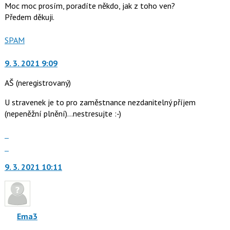
Moc moc prosím, poradíte někdo, jak z toho ven?
Předem děkuji.
Nahlásit
SPAM
moderátorům
jako
9. 3. 2021 9:09
AŠ
(neregistrovaný)
U stravenek je to pro zaměstnance nezdanitelný příjem
(nepeněžní plnění)...nes­tresujte :-)
Zobrazit
celé
Skok
vlákno
na
9. 3. 2021 10:11
další
nový
názor.
K
navigaci
Ema3
lze