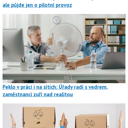
ale půjde jen o pilotní provoz
Peklo v práci i na sítích: Úřady radí s vedrem,
zaměstnanci zuří nad realitou