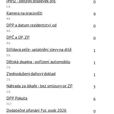
Počet reakcí
JMHZ - penzijni prispevek org.
0
Poslední
5.8.
názor:
Počet reakcí
Kamera na pracovišti
9
Poslední
4.8.
názor:
Počet reakcí
DPP a datum rezidentství od
0
Poslední
4.8.
názor:
Počet reakcí
DPČ a ÚP, ZP
0
Poslední
4.8.
názor:
Počet reakcí
Střídavá péče- uplatnění slevy na dítě
1
Poslední
3.8.
názor:
Počet reakcí
Dětská skupina - pořízení automobilu
1
Poslední
2.8.
názor:
Počet reakcí
Zjednodušený daňový doklad
1
Poslední
2.8.
názor:
Počet reakcí
Náhrada za lékaře - bez smlouvy se ZP
3
Poslední
1.8.
názor:
Počet reakcí
DPP Pokuta
6
Poslední
31.7.
názor:
Počet reakcí
Dodatečné přiznání fyz. osob 2026
0