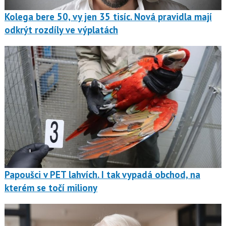
Kolega bere 50, vy jen 35 tisíc. Nová pravidla mají
odkrýt rozdíly ve výplatách
Papoušci v PET lahvích. I tak vypadá obchod, na
kterém se točí miliony