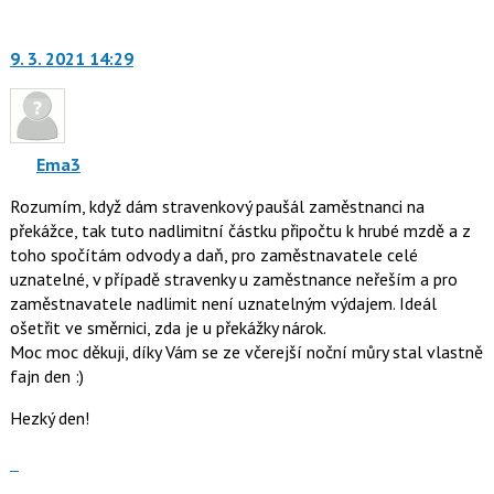
vlákno
na
pro
další
předchozí
nový
9. 3. 2021 14:29
nový
názor.
názor
K
navigaci
lze
Ema3
použít
i
Rozumím, když dám stravenkový paušál zaměstnanci na
klávesy
překážce, tak tuto nadlimitní částku připočtu k hrubé mzdě a z
N
toho spočítám odvody a daň, pro zaměstnavatele celé
pro
uznatelné, v případě stravenky u zaměstnance neřeším a pro
následující
zaměstnavatele nadlimit není uznatelným výdajem. Ideál
a
ošetřit ve směrnici, zda je u překážky nárok.
P
Moc moc děkuji, díky Vám se ze včerejší noční můry stal vlastně
pro
fajn den :)
předchozí
Hezký den!
nový
názor
Zobrazit
celé
Skok