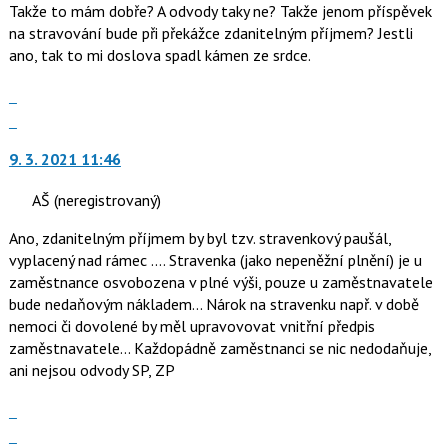
Takže to mám dobře? A odvody taky ne? Takže jenom příspěvek
použít
na stravování bude při překážce zdanitelným příjmem? Jestli
i
ano, tak to mi doslova spadl kámen ze srdce.
klávesy
N
Zobrazit
pro
celé
Skok
následující
vlákno
na
a
9. 3. 2021 11:46
další
P
nový
pro
AŠ
(neregistrovaný)
názor.
předchozí
K
nový
Ano, zdanitelným příjmem by byl tzv. stravenkový paušál,
navigaci
názor
vyplacený nad rámec .... Stravenka (jako nepeněžní plnění) je u
lze
zaměstnance osvobozena v plné výši, pouze u zaměstnavatele
použít
bude nedaňovým nákladem... Nárok na stravenku např. v době
i
nemoci či dovolené by měl upravovovat vnitřní předpis
klávesy
zaměstnavatele... Každopádně zaměstnanci se nic nedodaňuje,
N
ani nejsou odvody SP, ZP
pro
následující
Zobrazit
a
celé
Skok
P