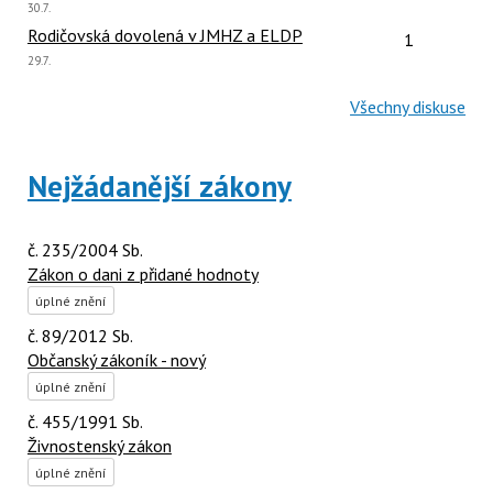
Poslední
30.7.
názor:
Počet reakcí
Rodičovská dovolená v JMHZ a ELDP
1
Poslední
29.7.
názor:
Všechny diskuse
Nejžádanější zákony
č. 235/2004 Sb.
Zákon o dani z přidané hodnoty
úplné znění
č. 89/2012 Sb.
Občanský zákoník - nový
úplné znění
č. 455/1991 Sb.
Živnostenský zákon
úplné znění