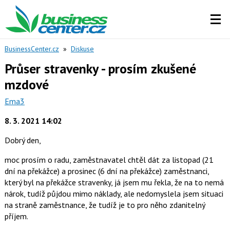
BusinessCenter.cz
»
Diskuse
Průser stravenky - prosím zkušené
mzdové
Ema3
8. 3. 2021 14:02
Dobrý den,
moc prosím o radu, zaměstnavatel chtěl dát za listopad (21
dní na překážce) a prosinec (6 dní na překážce) zaměstnanci,
který byl na překážce stravenky, já jsem mu řekla, že na to nemá
nárok, tudíž půjdou mimo náklady, ale nedomyslela jsem situaci
na straně zaměstnance, že tudíž je to pro něho zdanitelný
příjem.