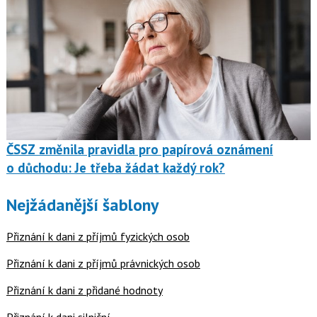
ČSSZ změnila pravidla pro papírová oznámení
o důchodu: Je třeba žádat každý rok?
Nejžádanější šablony
Přiznání k dani z příjmů fyzických osob
Přiznání k dani z příjmů právnických osob
Přiznání k dani z přidané hodnoty
Přiznání k dani silniční