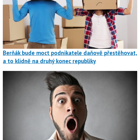
Berňák bude moct podnikatele daňově přestěhovat,
a to klidně na druhý konec republiky