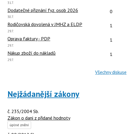
Poslední
31.7.
názor:
Počet reakcí
Dodatečné přiznání fyz. osob 2026
0
Poslední
30.7.
názor:
Počet reakcí
Rodičovská dovolená v JMHZ a ELDP
1
Poslední
29.7.
názor:
Počet reakcí
Oprava faktury - PDP
1
Poslední
29.7.
názor:
Počet reakcí
Nákup zboží do nákladů
1
Poslední
29.7.
názor:
Všechny diskuse
Nejžádanější zákony
č. 235/2004 Sb.
Zákon o dani z přidané hodnoty
úplné znění