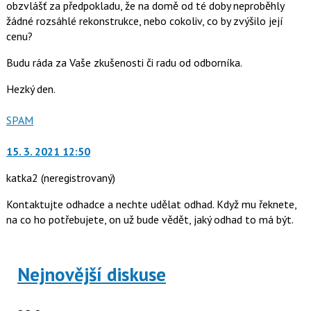
obzvlášť za předpokladu, že na domě od té doby neproběhly
žádné rozsáhlé rekonstrukce, nebo cokoliv, co by zvýšilo její
cenu?
Budu ráda za Vaše zkušenosti či radu od odborníka.
Hezký den.
Nahlásit
SPAM
moderátorům
jako
15. 3. 2021 12:50
katka2
(neregistrovaný)
Kontaktujte odhadce a nechte udělat odhad. Když mu řeknete,
na co ho potřebujete, on už bude vědět, jaký odhad to má být.
Nejnovější diskuse