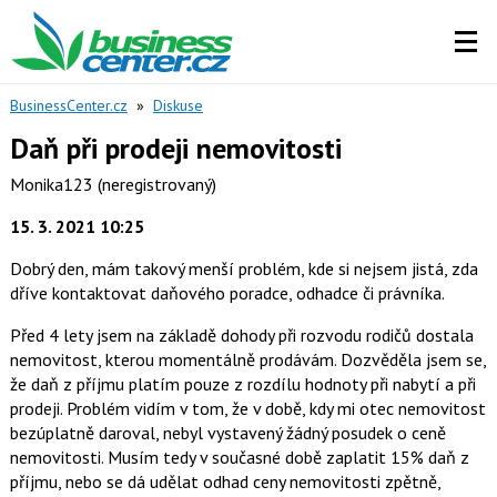
BusinessCenter.cz
»
Diskuse
Daň při prodeji nemovitosti
Monika123
(neregistrovaný)
15. 3. 2021 10:25
Dobrý den, mám takový menší problém, kde si nejsem jistá, zda
dříve kontaktovat daňového poradce, odhadce či právníka.
Před 4 lety jsem na základě dohody při rozvodu rodičů dostala
nemovitost, kterou momentálně prodávám. Dozvěděla jsem se,
že daň z příjmu platím pouze z rozdílu hodnoty při nabytí a při
prodeji. Problém vidím v tom, že v době, kdy mi otec nemovitost
bezúplatně daroval, nebyl vystavený žádný posudek o ceně
nemovitosti. Musím tedy v současné době zaplatit 15% daň z
příjmu, nebo se dá udělat odhad ceny nemovitosti zpětně,