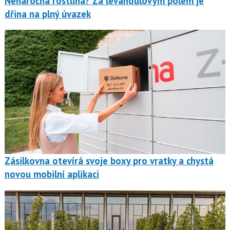
Nenáročná rostlina? Za levandulovým polem je
dřina na plný úvazek
Zásilkovna otevírá svoje boxy pro vratky a chystá
novou mobilní aplikaci