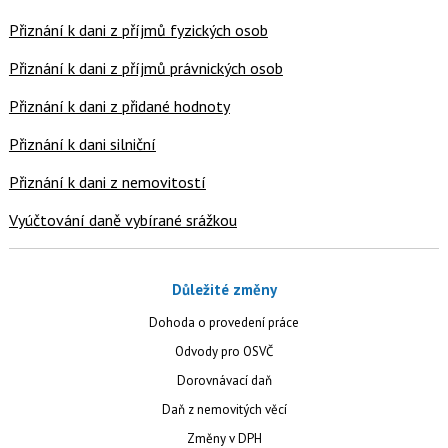
Přiznání k dani z příjmů fyzických osob
Přiznání k dani z příjmů právnických osob
Přiznání k dani z přidané hodnoty
Přiznání k dani silniční
Přiznání k dani z nemovitostí
Vyúčtování daně vybírané srážkou
Důležité změny
Dohoda o provedení práce
Odvody pro OSVČ
Dorovnávací daň
Daň z nemovitých věcí
Změny v DPH