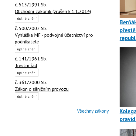
č. 513/1991 Sb.
Obchodní zákoník (zrušen k 1.1.2014)
úplné znění
Berňá
č. 500/2002 Sb.
přestě
Vyhláška MF - podvojné účetnictví pro
republ
podnikatele
úplné znění
č. 141/1961 Sb.
Trestní řád
úplné znění
č. 361/2000 Sb.
Zákon o silničním provozu
úplné znění
Kolega
Všechny zákony
pravid