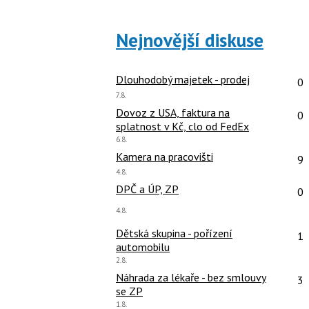
Nejnovější diskuse
Po
Dlouhodobý majetek - prodej
0
Poslední
7.8.
názor:
Po
Dovoz z USA, faktura na
0
splatnost v Kč, clo od FedEx
Poslední
6.8.
názor:
Po
Kamera na pracovišti
9
Poslední
4.8.
názor:
Po
DPČ a ÚP, ZP
0
Poslední
4.8.
názor:
Po
Dětská skupina - pořízení
1
automobilu
Poslední
2.8.
názor:
Po
Náhrada za lékaře - bez smlouvy
3
se ZP
Poslední
1.8.