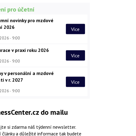
ní pro účetní
imní novinky pro mzdové
ní 2026
Více
 2026
9:00
race v praxi roku 2026
Více
 2026
9:00
y v personální a mzdové
ti v r. 2027
Více
 2026
9:00
essCenter.cz do mailu
jte si zdarma náš týdenní newsletter.
í články a důležité informace tak budete