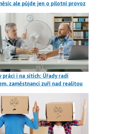
měsíc ale půjde jen o pilotní provoz
 práci i na sítích: Úřady radí
em, zaměstnanci zuří nad realitou