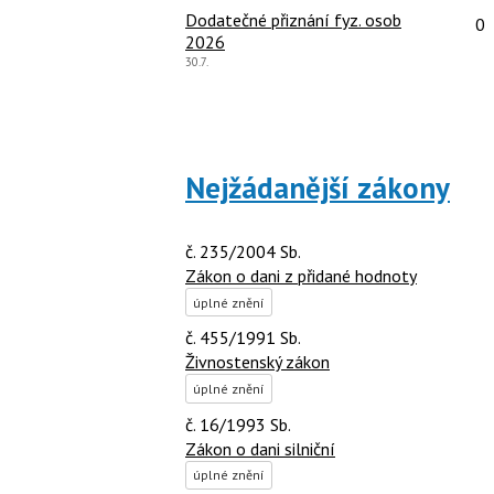
názor:
Po
Dodatečné přiznání fyz. osob
0
2026
Poslední
30.7.
názor:
Nejžádanější zákony
č. 235/2004 Sb.
Zákon o dani z přidané hodnoty
úplné znění
č. 455/1991 Sb.
Živnostenský zákon
úplné znění
č. 16/1993 Sb.
Zákon o dani silniční
úplné znění