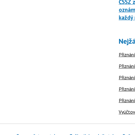
ČSSZ z
oznáme
každý 
Nejžá
Přiznání
Přiznání
Přiznání
Přiznání
Přiznán
Vyúčtov