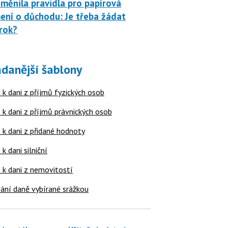
měnila pravidla pro papírová
ní o důchodu: Je třeba žádat
rok?
danější šablony
 k dani z příjmů fyzických osob
 k dani z příjmů právnických osob
 k dani z přidané hodnoty
 k dani silniční
í k dani z nemovitostí
ání daně vybírané srážkou