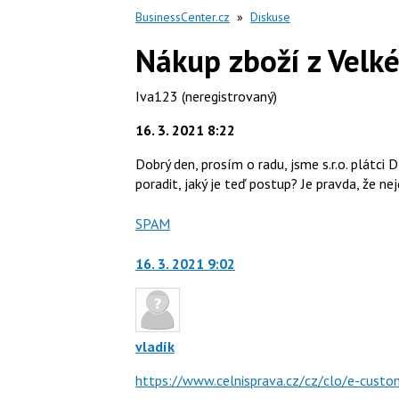
BusinessCenter.cz
»
Diskuse
Nákup zboží z Velké
Iva123
(neregistrovaný)
16. 3. 2021 8:22
Dobrý den, prosím o radu, jsme s.r.o. plátc
poradit, jaký je teď postup? Je pravda, že ne
Nahlásit
SPAM
moderátorům
jako
16. 3. 2021 9:02
vladík
https://www.celnisprava.cz/cz/clo/e-custo