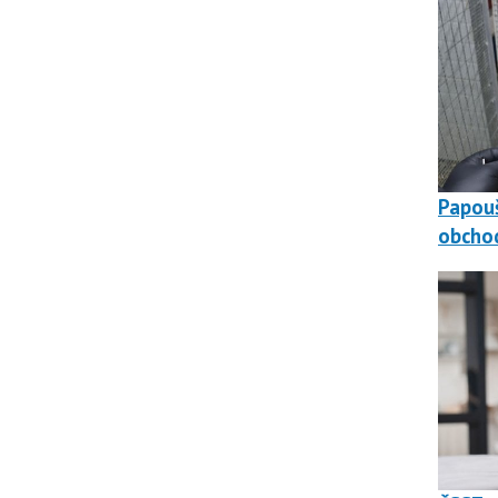
Papouš
obchod