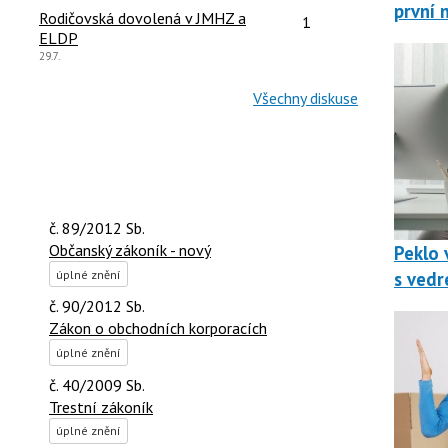
první 
čet reakcí:
Počet reakcí:
Rodičovská dovolená v JMHZ a
1
ELDP
Poslední
29.7.
názor:
Všechny diskuse
č. 89/2012 Sb.
Občanský zákoník - nový
Peklo v
úplné znění
s vedr
č. 90/2012 Sb.
Zákon o obchodních korporacích
úplné znění
č. 40/2009 Sb.
Trestní zákoník
úplné znění