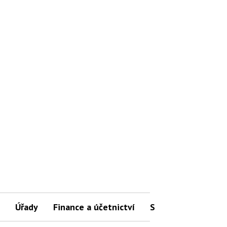
Úřady
Finance a účetnictví
Slovníček pojmů