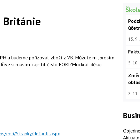
Škole
 Británie
Podz
účet
15. 9.
Faktu
i DPH a budeme pořizovat zboží z VB. Můžete mi, prosím,
5. 10.
jdříve si musím zajistit číslo EORI?Mockrát děkuji.
Změn
oblas
2. 11.
Busin
Objedne
ms/eori/Stranky/default.aspx
Aktuáln