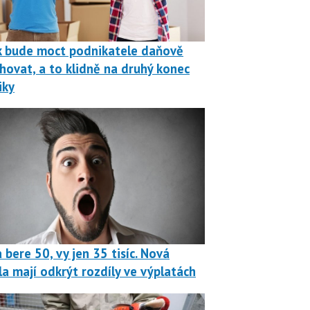
k bude moct podnikatele daňově
hovat, a to klidně na druhý konec
iky
 bere 50, vy jen 35 tisíc. Nová
la mají odkrýt rozdíly ve výplatách