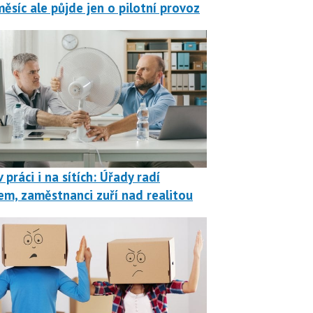
měsíc ale půjde jen o pilotní provoz
 práci i na sítích: Úřady radí
em, zaměstnanci zuří nad realitou