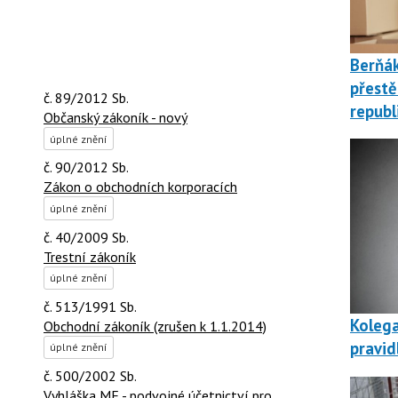
Berňá
přestě
č. 89/2012 Sb.
republ
Občanský zákoník - nový
úplné znění
č. 90/2012 Sb.
Zákon o obchodních korporacích
úplné znění
č. 40/2009 Sb.
Trestní zákoník
úplné znění
č. 513/1991 Sb.
Kolega
Obchodní zákoník (zrušen k 1.1.2014)
pravid
úplné znění
č. 500/2002 Sb.
Vyhláška MF - podvojné účetnictví pro