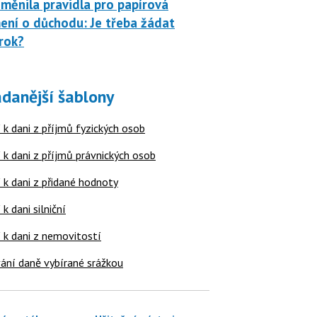
měnila pravidla pro papírová
ní o důchodu: Je třeba žádat
rok?
danější šablony
 k dani z příjmů fyzických osob
 k dani z příjmů právnických osob
 k dani z přidané hodnoty
 k dani silniční
í k dani z nemovitostí
ání daně vybírané srážkou