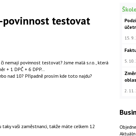
Škole
-povinnost testovat
Podz
účet
15. 9.
Faktu
5. 10.
jí či nemají povinnost testovat? Jsme malá s.r.o., která
ěr + 1 DPČ + 6 DPP...
Změn
ebo nad 10? Případně prosím kde toto najdu?
oblas
2. 11.
Busin
 taky vaši zaměstnanci, takže máte celkem 12
Objedne
Aktuáln