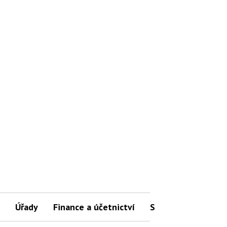
Úřady
Finance a účetnictví
Slovníček pojmů