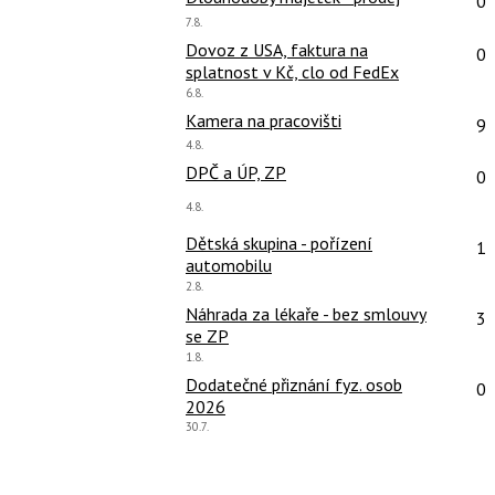
0
Poslední
7.8.
názor:
Po
Dovoz z USA, faktura na
0
splatnost v Kč, clo od FedEx
Poslední
6.8.
názor:
Po
Kamera na pracovišti
9
Poslední
4.8.
názor:
Po
DPČ a ÚP, ZP
0
Poslední
4.8.
názor:
Po
Dětská skupina - pořízení
1
automobilu
Poslední
2.8.
názor:
Po
Náhrada za lékaře - bez smlouvy
3
se ZP
Poslední
1.8.
názor:
Po
Dodatečné přiznání fyz. osob
0
2026
Poslední
30.7.
názor: