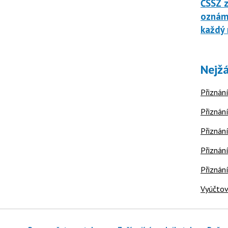
ČSSZ z
oznáme
každý 
Nejžá
Přiznání
Přiznání
Přiznání
Přiznání
Přiznán
Vyúčtov