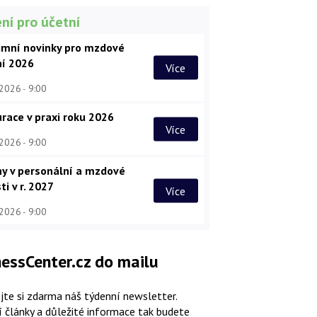
ní pro účetní
imní novinky pro mzdové
ní 2026
Více
 2026
9:00
race v praxi roku 2026
Více
 2026
9:00
y v personální a mzdové
ti v r. 2027
Více
 2026
9:00
essCenter.cz do mailu
jte si zdarma náš týdenní newsletter.
í články a důležité informace tak budete