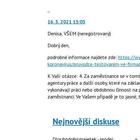
Skok
na
16. 3. 2021 13:03
další
nový
Denisa, VŠEM
(neregistrovaný)
názor.
K
Dobrý den,
navigaci
lze
podrobné informace najdete zde:
https://w
použít
koronavirus/pruvodce-testovanim-ve-firm
i
K Vaší otázce: 4. Za zaměstnance se v tomt
klávesy
agentury práce a další osoby, které na zákla
N
vykonávají práci nebo obdobnou činnost na 
pro
zaměstnanci. Ve Vašem případě je to jasné,
následující
a
P
pro
Nejnovější diskuse
předchozí
nový
Po
názor
Dlouhodobý majetek - prodej