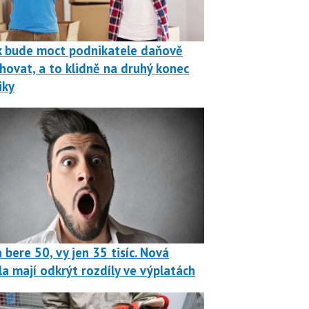
k bude moct podnikatele daňově
hovat, a to klidně na druhý konec
iky
 bere 50, vy jen 35 tisíc. Nová
la mají odkrýt rozdíly ve výplatách