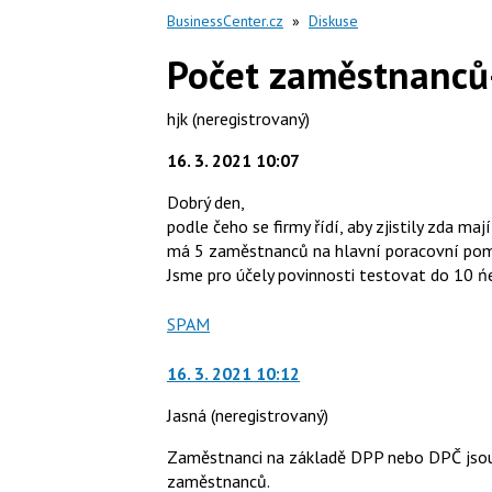
BusinessCenter.cz
»
Diskuse
Počet zaměstnanců
hjk
(neregistrovaný)
16. 3. 2021 10:07
Dobrý den,
podle čeho se firmy řídí, aby zjistily zda ma
má 5 zaměstnanců na hlavní poracovní pom
Jsme pro účely povinnosti testovat do 10 ń
Nahlásit
SPAM
moderátorům
jako
16. 3. 2021 10:12
Jasná
(neregistrovaný)
Zaměstnanci na základě DPP nebo DPČ jsou
zaměstnanců.