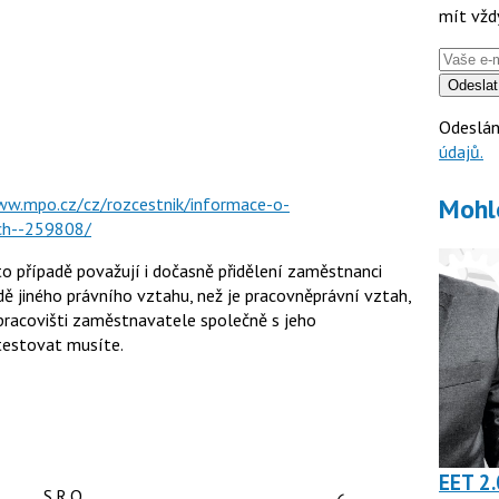
mít vžd
Odeslat
Odeslán
údajů.
Mohl
ww.mpo.cz/cz/rozcestnik/informace-o-
ach--259808/
o případě považují i dočasně přidělení zaměstnanci
dě jiného právního vztahu, než je pracovněprávní vztah,
pracovišti zaměstnavatele společně s jeho
 testovat musíte.
EET 2.
čet reakcí:
Počet reakcí:
S.R.O.