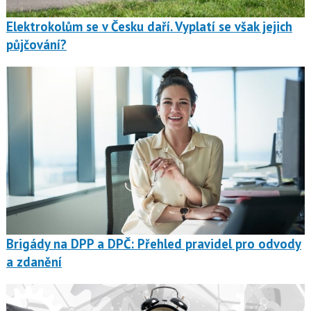
Elektrokolům se v Česku daří. Vyplatí se však jejich
půjčování?
Brigády na DPP a DPČ: Přehled pravidel pro odvody
a zdanění