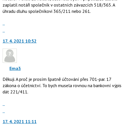
pro
zaplatil notáři společník v ostatních závazcích 518/365. A
následující
úhradu dluhu společníkovi 365/211 nebo 261.
a
Zobrazit
P
celé
Skok
pro
vlákno
na
předchozí
17. 4. 2021 10:52
další
nový
nový
názor
názor.
K
navigaci
Ema3
lze
Děkuji. A proč je prosím špatně účtování přes 701-par. 17
použít
zákona o účetnictví. To bych musela rovnou na bankovní výpis
i
dát 221/411.
klávesy
N
Zobrazit
pro
celé
Skok
následující
vlákno
na
a
17. 4. 2021 11:11
další
P