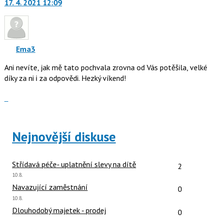
N
17. 4. 2021 12:09
další
pro
nový
následující
názor.
a
K
P
navigaci
Ema3
pro
lze
předchozí
Ani nevíte, jak mě tato pochvala zrovna od Vás potěšila, velké
použít
nový
díky za ni i za odpovědi. Hezký víkend!
i
názor
klávesy
Zobrazit
N
celé
pro
vlákno
následující
a
Nejnovější diskuse
P
pro
předchozí
Počet reakcí
Střídavá péče- uplatnění slevy na dítě
2
nový
Poslední
10.8.
názor:
názor
Počet reakcí
Navazující zaměstnání
0
Poslední
10.8.
názor:
Počet reakcí
Dlouhodobý majetek - prodej
0