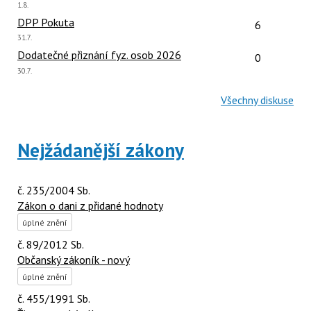
Poslední
1.8.
názor:
Počet reakcí
DPP Pokuta
6
Poslední
31.7.
názor:
Počet reakcí
Dodatečné přiznání fyz. osob 2026
0
Poslední
30.7.
názor:
Všechny diskuse
Nejžádanější zákony
č. 235/2004 Sb.
Zákon o dani z přidané hodnoty
úplné znění
č. 89/2012 Sb.
Občanský zákoník - nový
úplné znění
č. 455/1991 Sb.