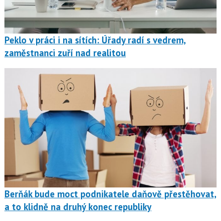
Peklo v práci i na sítích: Úřady radí s vedrem,
zaměstnanci zuří nad realitou
Berňák bude moct podnikatele daňově přestěhovat,
a to klidně na druhý konec republiky