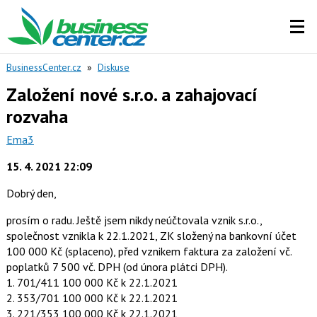
BusinessCenter.cz
»
Diskuse
Založení nové s.r.o. a zahajovací
rozvaha
Ema3
15. 4. 2021 22:09
Dobrý den,
prosím o radu. Ještě jsem nikdy neúčtovala vznik s.r.o.,
společnost vznikla k 22.1.2021, ZK složený na bankovní účet
100 000 Kč (splaceno), před vznikem faktura za založení vč.
poplatků 7 500 vč. DPH (od února plátci DPH).
1. 701/411 100 000 Kč k 22.1.2021
2. 353/701 100 000 Kč k 22.1.2021
3. 221/353 100 000 Kč k 22.1.2021