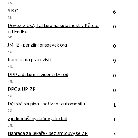
Poslední
7.8.
názor:
Počet reakcí
S.R.O.
6
Poslední
7.8.
názor:
Počet reakcí
Dovoz z USA, faktura na splatnost v Kč, clo
0
od FedEx
Poslední
6.8.
názor:
Počet reakcí
JMHZ - penzijni prispevek org.
0
Poslední
5.8.
názor:
Počet reakcí
Kamera na pracovišti
9
Poslední
4.8.
názor:
Počet reakcí
DPP a datum rezidentství od
0
Poslední
4.8.
názor:
Počet reakcí
DPČ a ÚP, ZP
0
Poslední
4.8.
názor:
Počet reakcí
Dětská skupina - pořízení automobilu
1
Poslední
2.8.
názor:
Počet reakcí
Zjednodušený daňový doklad
1
Poslední
2.8.
názor:
Počet reakcí
Náhrada za lékaře - bez smlouvy se ZP
3