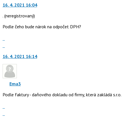
16. 4. 2021 16:04
další
nový
.
(neregistrovaný)
názor.
K
Podle čeho bude nárok na odpočet DPH?
navigaci
lze
Zobrazit
použít
celé
Skok
i
vlákno
na
klávesy
16. 4. 2021 16:14
další
N
nový
pro
názor.
následující
K
a
navigaci
Ema3
P
lze
pro
Podle faktury - daňového dokladu od firmy, která zakládá s.r.o.
použít
předchozí
i
Zobrazit
nový
klávesy
celé
názor
Skok
N
vlákno
na
pro
další
následující