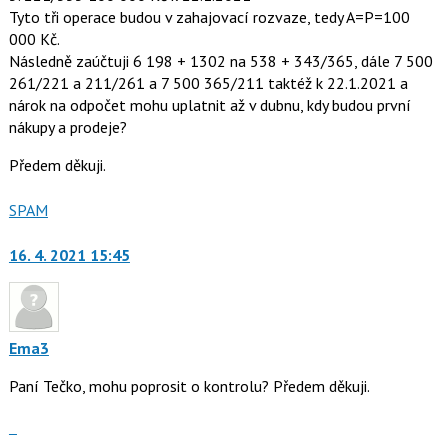
Tyto tři operace budou v zahajovací rozvaze, tedy A=P=100
000 Kč.
Následně zaúčtuji 6 198 + 1302 na 538 + 343/365, dále 7 500
261/221 a 211/261 a 7 500 365/211 taktéž k 22.1.2021 a
nárok na odpočet mohu uplatnit až v dubnu, kdy budou první
nákupy a prodeje?
Předem děkuji.
Nahlásit
SPAM
moderátorům
jako
16. 4. 2021 15:45
Ema3
Paní Tečko, mohu poprosit o kontrolu? Předem děkuji.
Skok
na