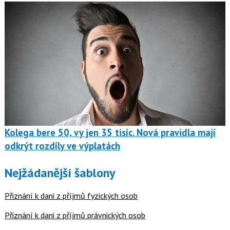
Kolega bere 50, vy jen 35 tisíc. Nová pravidla mají
odkrýt rozdíly ve výplatách
Nejžádanější šablony
Přiznání k dani z příjmů fyzických osob
Přiznání k dani z příjmů právnických osob