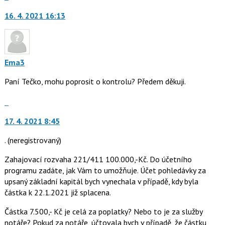
vlákno
na
a
16. 4. 2021 16:13
další
P
nový
pro
názor.
předchozí
K
nový
navigaci
Ema3
názor
lze
Paní Tečko, mohu poprosit o kontrolu? Předem děkuji.
použít
i
Skok
klávesy
na
N
17. 4. 2021 8:45
další
pro
nový
následující
.
(neregistrovaný)
názor.
a
K
Zahajovací rozvaha 221/411 100.000,-Kč. Do účetního
P
navigaci
programu zadáte, jak Vám to umožňuje. Účet pohledávky za
pro
lze
upsaný základní kapitál bych vynechala v případě, kdy byla
předchozí
použít
částka k 22.1.2021 již splacena.
nový
i
názor
klávesy
Částka 7.500,- Kč je celá za poplatky? Nebo to je za služby
N
notáře? Pokud za notáře, účtovala bych v případě, že částku