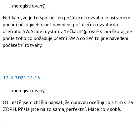
nový
pro
.
(neregistrovaný)
názor.
předchozí
K
nový
Neříkám, že je to špatně. Jen počáteční rozvaha je asi v mém
navigaci
názor
podání něco jiného, než navedení počáteční rozvahy do
lze
účetního SW. Stále myslím v "téčkách" (prostě stará škola), ne
použít
podle toho co požaduje účetní SW. A co SW, to jiné navedení
i
počáteční rozvahy.
klávesy
N
Zobrazit
pro
celé
Skok
následující
vlákno
na
a
17. 4. 2021 11:13
další
P
nový
pro
.
(neregistrovaný)
názor.
předchozí
K
OT. Ještě jsem chtěla napsat, že opravdu oceňuji to s tím § 79
nový
navigaci
ZDPH. Přišla jste na to sama, perfektní. Máte to v sobě.
názor
lze
použít
Zobrazit
i
celé
Skok
klávesy
vlákno
na