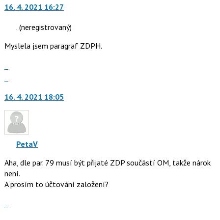
nový
16. 4. 2021 16:27
a
názor.
P
K
.
(neregistrovaný)
pro
navigaci
předchozí
Myslela jsem paragraf ZDPH.
lze
nový
použít
názor
Zobrazit
i
celé
Skok
klávesy
vlákno
na
N
16. 4. 2021 18:05
další
pro
nový
následující
názor.
a
K
P
navigaci
PetaV
pro
lze
předchozí
Aha, dle par. 79 musí být přijaté ZDP součástí OM, takže nárok
použít
nový
není.
i
názor
A prosím to účtování založení?
klávesy
N
Zobrazit
pro
celé
Skok
následující