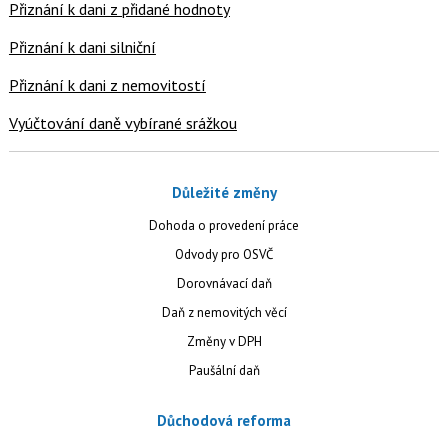
Přiznání k dani z přidané hodnoty
Přiznání k dani silniční
Přiznání k dani z nemovitostí
Vyúčtování daně vybírané srážkou
Důležité změny
Dohoda o provedení práce
Odvody pro OSVČ
Dorovnávací daň
Daň z nemovitých věcí
Změny v DPH
Paušální daň
Důchodová reforma