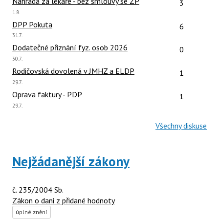
Počet reakcí
Náhrada za lékaře - bez smlouvy se ZP
3
Poslední
1.8.
názor:
Počet reakcí
DPP Pokuta
6
Poslední
31.7.
názor:
Počet reakcí
Dodatečné přiznání fyz. osob 2026
0
Poslední
30.7.
názor:
Počet reakcí
Rodičovská dovolená v JMHZ a ELDP
1
Poslední
29.7.
názor:
Počet reakcí
Oprava faktury - PDP
1
Poslední
29.7.
názor:
Všechny diskuse
Nejžádanější zákony
č. 235/2004 Sb.
Zákon o dani z přidané hodnoty
úplné znění