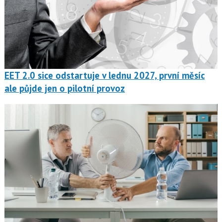
EET 2.0 sice odstartuje v lednu 2027, první měsíc
ale půjde jen o pilotní provoz