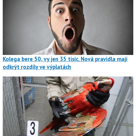
Kolega bere 50, vy jen 35 tisíc. Nová pravidla mají
odkrýt rozdíly ve výplatách