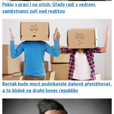
Peklo v práci i na sítích: Úřady radí s vedrem,
zaměstnanci zuří nad realitou
Berňák bude moct podnikatele daňově přestěhovat,
a to klidně na druhý konec republiky