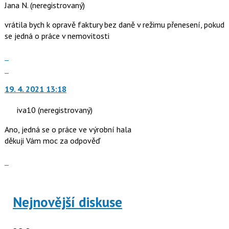
Jana N.
(neregistrovaný)
vrátila bych k opravě faktury bez daně v režimu přenesení, pokud
se jedná o práce v nemovitosti
Zobrazit
celé
Skok
vlákno
na
19. 4. 2021 13:18
další
nový
iva10
(neregistrovaný)
názor.
K
Ano, jedná se o práce ve výrobní hala
navigaci
děkuji Vám moc za odpověď
lze
použít
Zobrazit
i
celé
klávesy
vlákno
N
Nejnovější diskuse
pro
následující
a