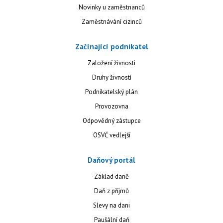
Novinky u zaměstnanců
Zaměstnávání cizinců
Začínající podnikatel
Založení živnosti
Druhy živností
Podnikatelský plán
Provozovna
Odpovědný zástupce
OSVČ vedlejší
Daňový portál
Základ daně
Daň z příjmů
Slevy na dani
Paušální daň