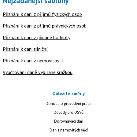
Nejžádanější šablony
Přiznání k dani z příjmů fyzických osob
Přiznání k dani z příjmů právnických osob
Přiznání k dani z přidané hodnoty
Přiznání k dani silniční
Přiznání k dani z nemovitostí
Vyúčtování daně vybírané srážkou
Důležité změny
Dohoda o provedení práce
Odvody pro OSVČ
Dorovnávací daň
Daň z nemovitých věcí