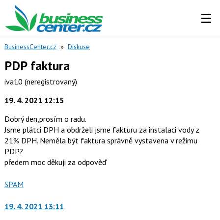
BusinessCenter.cz
»
Diskuse
PDP faktura
iva10
(neregistrovaný)
19. 4. 2021 12:15
Dobrý den,prosím o radu.
Jsme plátci DPH a obdrželi jsme fakturu za instalaci vody z
21% DPH. Neměla být faktura správně vystavena v režimu
PDP?
předem moc děkuji za odpověď
Nahlásit
SPAM
moderátorům
jako
19. 4. 2021 13:11