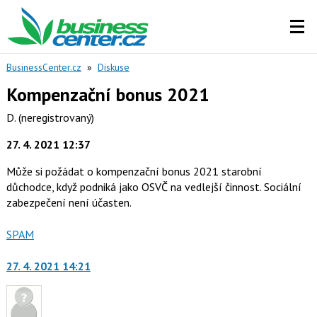
BusinessCenter.cz
»
Diskuse
Kompenzační bonus 2021
D.
(neregistrovaný)
27. 4. 2021 12:37
Může si požádat o kompenzační bonus 2021 starobní
důchodce, když podniká jako OSVČ na vedlejší činnost. Sociální
zabezpečení není účasten.
Nahlásit
SPAM
moderátorům
jako
27. 4. 2021 14:21