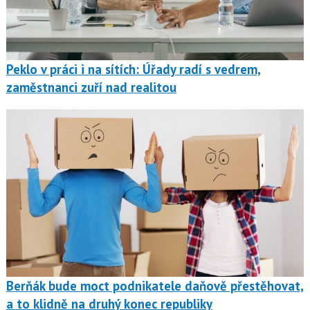
Peklo v práci i na sítích: Úřady radí s vedrem,
zaměstnanci zuří nad realitou
Berňák bude moct podnikatele daňově přestěhovat,
a to klidně na druhý konec republiky