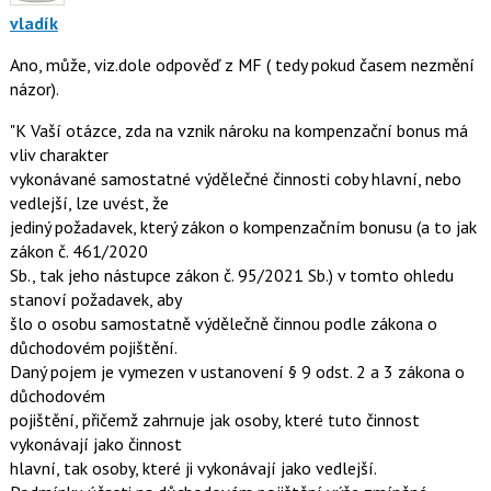
vladík
Ano, může, viz.dole odpověď z MF ( tedy pokud časem nezmění
názor).
"K Vaší otázce, zda na vznik nároku na kompenzační bonus má
vliv charakter
vykonávané samostatné výdělečné činnosti coby hlavní, nebo
vedlejší, lze uvést, že
jediný požadavek, který zákon o kompenzačním bonusu (a to jak
zákon č. 461/2020
Sb., tak jeho nástupce zákon č. 95/2021 Sb.) v tomto ohledu
stanoví požadavek, aby
šlo o osobu samostatně výdělečně činnou podle zákona o
důchodovém pojištění.
Daný pojem je vymezen v ustanovení § 9 odst. 2 a 3 zákona o
důchodovém
pojištění, přičemž zahrnuje jak osoby, které tuto činnost
vykonávají jako činnost
hlavní, tak osoby, které ji vykonávají jako vedlejší.