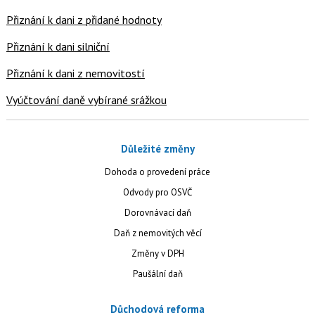
Přiznání k dani z přidané hodnoty
Přiznání k dani silniční
Přiznání k dani z nemovitostí
Vyúčtování daně vybírané srážkou
Důležité změny
Dohoda o provedení práce
Odvody pro OSVČ
Dorovnávací daň
Daň z nemovitých věcí
Změny v DPH
Paušální daň
Důchodová reforma