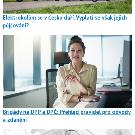
Elektrokolům se v Česku daří. Vyplatí se však jejich
půjčování?
Brigády na DPP a DPČ: Přehled pravidel pro odvody
a zdanění