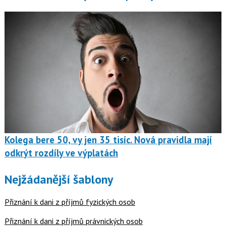
Kolega bere 50, vy jen 35 tisíc. Nová pravidla mají
odkrýt rozdíly ve výplatách
Nejžádanější šablony
Přiznání k dani z příjmů fyzických osob
Přiznání k dani z příjmů právnických osob