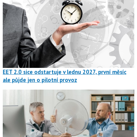
EET 2.0 sice odstartuje v lednu 2027, první měsíc
ale půjde jen o pilotní provoz