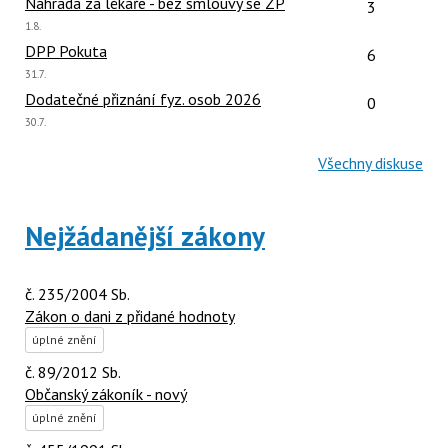
Počet reakcí
Náhrada za lékaře - bez smlouvy se ZP
3
Poslední
1.8.
názor:
Počet reakcí
DPP Pokuta
6
Poslední
31.7.
názor:
Počet reakcí
Dodatečné přiznání fyz. osob 2026
0
Poslední
30.7.
názor:
Všechny diskuse
Nejžádanější zákony
č. 235/2004 Sb.
Zákon o dani z přidané hodnoty
úplné znění
č. 89/2012 Sb.
Občanský zákoník - nový
úplné znění