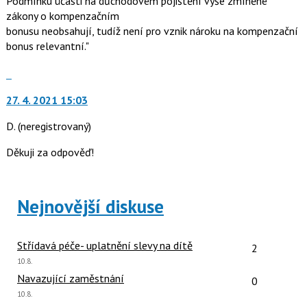
Podmínku účasti na důchodovém pojištění výše zmíněné
zákony o kompenzačním
bonusu neobsahují, tudíž není pro vznik nároku na kompenzační
bonus relevantní."
Skok
na
27. 4. 2021 15:03
další
nový
D.
(neregistrovaný)
názor.
K
Děkuji za odpověď!
navigaci
lze
použít
Nejnovější diskuse
i
klávesy
N
Počet reakcí
Střídavá péče- uplatnění slevy na dítě
2
pro
Poslední
10.8.
následující
názor:
Počet reakcí
Navazující zaměstnání
0
a
Poslední
10.8.
P
názor: