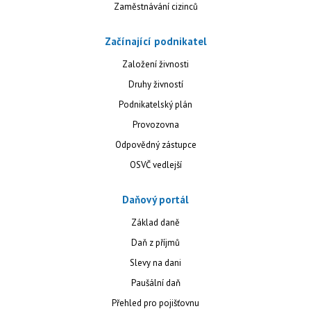
Zaměstnávání cizinců
Začínající podnikatel
Založení živnosti
Druhy živností
Podnikatelský plán
Provozovna
Odpovědný zástupce
OSVČ vedlejší
Daňový portál
Základ daně
Daň z příjmů
Slevy na dani
Paušální daň
Přehled pro pojišťovnu