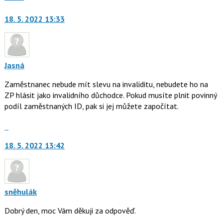
moderátorům
jako
18. 5. 2022 13:33
Jasná
Zaměstnanec nebude mít slevu na invaliditu, nebudete ho na
ZP hlásit jako invalidního důchodce. Pokud musíte plnit povinný
podíl zaměstnaných ID, pak si jej můžete započítat.
Skok
na
18. 5. 2022 13:42
další
nový
názor.
K
navigaci
sněhulák
lze
Dobrý den, moc Vám děkuji za odpověď.
použít