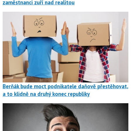
zaměstnanci zuří nad realitou
Berňák bude moct podnikatele daňově přestěhovat,
a to klidně na druhý konec republiky