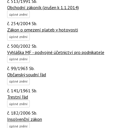
č. 513/1991 Sb.
Obchodní zákoník (zrušen k 1.1.2014)
úplné znění
č. 254/2004 Sb.
Zákon o omezení plateb v hotovosti
úplné znění
č. 500/2002 Sb.
Vyhláška MF - podvojné účetnictví pro podnikatele
úplné znění
č. 99/1963 Sb.
Občanský soudní řád
úplné znění
č. 141/1961 Sb.
Trestní řád
úplné znění
č. 182/2006 Sb.
Insolvenční zákon
úplné znění