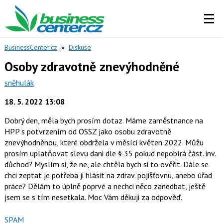
BusinessCenter.cz
»
Diskuse
Osoby zdravotně znevýhodněné
sněhulák
18. 5. 2022 13:08
Dobrý den, měla bych prosím dotaz. Máme zaměstnance na
HPP s potvrzením od OSSZ jako osobu zdravotně
znevýhodněnou, které obdržela v měsíci květen 2022. Můžu
prosím uplatňovat slevu dani dle § 35 pokud nepobírá část. inv.
důchod? Myslím si, že ne, ale chtěla bych si to ověřit. Dále se
chci zeptat je potřeba ji hlásit na zdrav. pojišťovnu, anebo úřad
práce? Dělám to úplně poprvé a nechci něco zanedbat, ještě
jsem se s tím nesetkala. Moc Vám děkuji za odpověď.
Nahlásit
SPAM