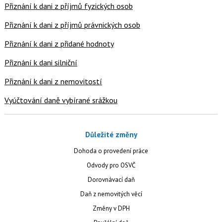
Přiznání k dani z příjmů fyzických osob
Přiznání k dani z příjmů právnických osob
Přiznání k dani z přidané hodnoty
Přiznání k dani silniční
Přiznání k dani z nemovitostí
Vyúčtování daně vybírané srážkou
Důležité změny
Dohoda o provedení práce
Odvody pro OSVČ
Dorovnávací daň
Daň z nemovitých věcí
Změny v DPH