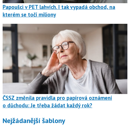
Papoušci v PET lahvích. I tak vypadá obchod, na
kterém se točí miliony
ČSSZ změnila pravidla pro papírová oznámení
o důchodu: Je třeba žádat každý rok?
Nejžádanější šablony