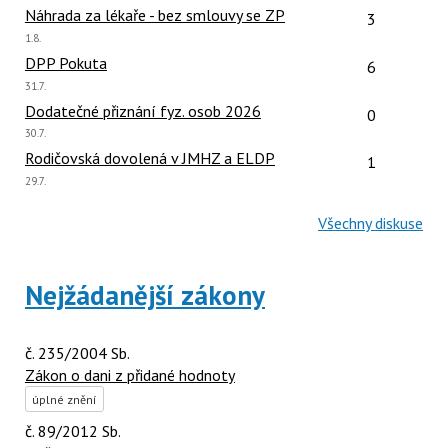
názor:
Počet reakcí
Náhrada za lékaře - bez smlouvy se ZP
3
Poslední
1.8.
názor:
Počet reakcí
DPP Pokuta
6
Poslední
31.7.
názor:
Počet reakcí
Dodatečné přiznání fyz. osob 2026
0
Poslední
30.7.
názor:
Počet reakcí
Rodičovská dovolená v JMHZ a ELDP
1
Poslední
29.7.
názor:
Všechny diskuse
Nejžádanější zákony
č. 235/2004 Sb.
Zákon o dani z přidané hodnoty
úplné znění
č. 89/2012 Sb.