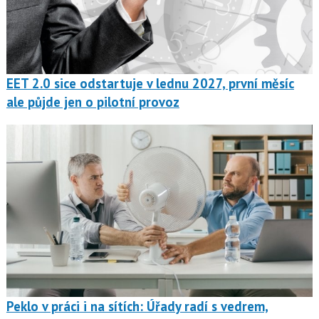
EET 2.0 sice odstartuje v lednu 2027, první měsíc
ale půjde jen o pilotní provoz
Peklo v práci i na sítích: Úřady radí s vedrem,