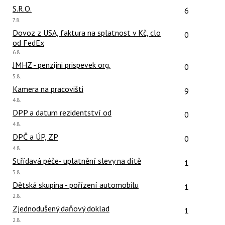
názor
názor:
Počet reakcí
S.R.O.
6
Poslední
7.8.
názor:
Počet reakcí
Dovoz z USA, faktura na splatnost v Kč, clo
0
od FedEx
Poslední
6.8.
názor:
Počet reakcí
JMHZ - penzijni prispevek org.
0
Poslední
5.8.
názor:
Počet reakcí
Kamera na pracovišti
9
Poslední
4.8.
názor:
Počet reakcí
DPP a datum rezidentství od
0
Poslední
4.8.
názor:
Počet reakcí
DPČ a ÚP, ZP
0
Poslední
4.8.
názor:
Počet reakcí
Střídavá péče- uplatnění slevy na dítě
1
Poslední
3.8.
názor:
Počet reakcí
Dětská skupina - pořízení automobilu
1
Poslední
2.8.
názor:
Počet reakcí
Zjednodušený daňový doklad
1
Poslední
2.8.