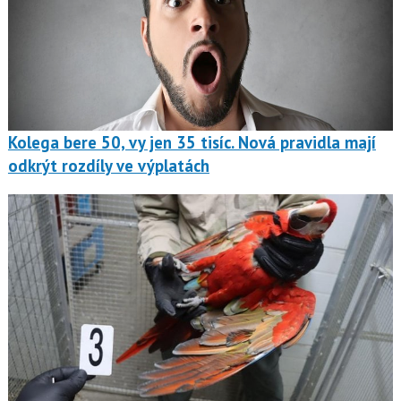
Kolega bere 50, vy jen 35 tisíc. Nová pravidla mají
odkrýt rozdíly ve výplatách